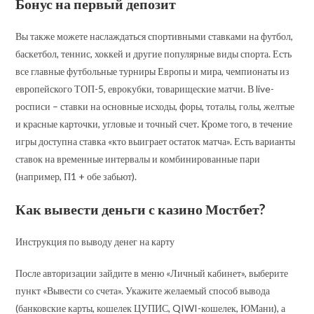
Бонус на первый депозит
Вы также можете наслаждаться спортивными ставками на футбол,
баскетбол, теннис, хоккей и другие популярные виды спорта. Есть
все главные футбольные турниры Европы и мира, чемпионаты из
европейского ТОП-5, еврокубки, товарищеские матчи. В live-
росписи – ставки на основные исходы, форы, тоталы, голы, желтые
и красные карточки, угловые и точный счет. Кроме того, в течение
игры доступна ставка «кто выиграет остаток матча». Есть варианты
ставок на временные интервалы и комбинированные пари
(например, П1 + обе забьют).
Как вывести деньги с казино Мостбет?
Инструкция по выводу денег на карту
После авторизации зайдите в меню «Личный кабинет», выберите
пункт «Вывести со счета». Укажите желаемый способ вывода
(банковские карты, кошелек ЦУПИС, QIWI-кошелек, ЮМани), а