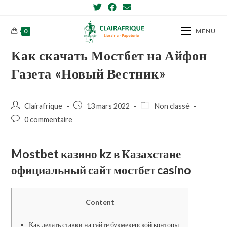
Skip
to
content
0
MENU
Как скачать Мостбет на Айфон
Газета «Новый Вестник»
Post
Post
Post
Clairafrique
13 mars 2022
Non classé
author:
published:
category:
Post
0 commentaire
comments:
Mostbet казино kz в Казахстане
официальный сайт мостбет casino
Content
Как делать ставки на сайте букмекерской конторы