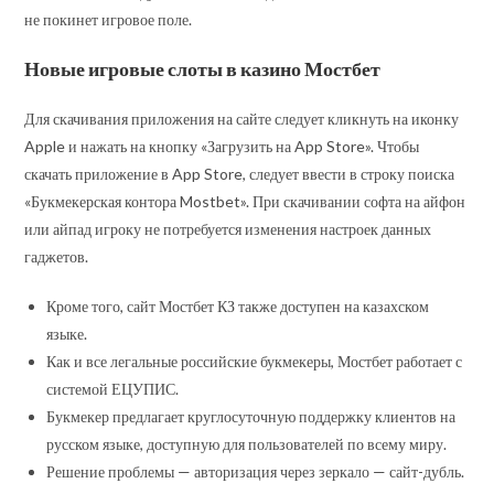
не покинет игровое поле.
Новые игровые слоты в казино Мостбет
Для скачивания приложения на сайте следует кликнуть на иконку
Apple и нажать на кнопку «Загрузить на App Store». Чтобы
скачать приложение в App Store, следует ввести в строку поиска
«Букмекерская контора Mostbet». При скачивании софта на айфон
или айпад игроку не потребуется изменения настроек данных
гаджетов.
Кроме того, сайт Мостбет КЗ также доступен на казахском
языке.
Как и все легальные российские букмекеры, Мостбет работает с
системой ЕЦУПИС.
Букмекер предлагает круглосуточную поддержку клиентов на
русском языке, доступную для пользователей по всему миру.
Решение проблемы — авторизация через зеркало — сайт-дубль.