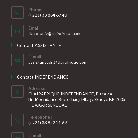
Phone:
(+221) 33 864 69 40
S’ouvre
Email:
dans
S’ouvre
clairafuniv@clairafrique.com
votre
dans
votre
application
Contact ASSISTANTE
application
E-mail :
S’ouvre
assistantedg@clairafrique.com
dans
votre
Contact INDEPENDANCE
application
Adresse :
CLAIRAFRIQUE INDEPENDANCE, Place de
l’indépendance Rue el hadji Mbaye Gueye BP 2005
– DAKAR SENEGAL
Téléphone :
(+221) 33 822 21 69
S’ouvre
E-mail :
dans