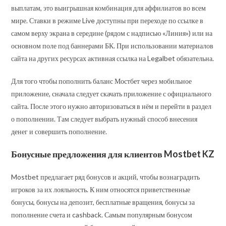
выплатам, это выигрышная комбинация для аффилиатов во всем
мире. Ставки в режиме Live доступны при переходе по ссылке в
самом верху экрана в середине (рядом с надписью «Линия») или на
основном поле под баннерами БК. При использовании материалов
сайта на других ресурсах активная ссылка на Legalbet обязательна.
Для того чтобы пополнить баланс Мостбет через мобильное
приложение, сначала следует скачать приложение с официального
сайта. После этого нужно авторизоваться в нём и перейти в раздел
о пополнении. Там следует выбрать нужный способ внесения
денег и совершить пополнение.
Бонусные предложения для клиентов Mostbet KZ
Mostbet предлагает ряд бонусов и акций, чтобы вознаградить
игроков за их лояльность. К ним относятся приветственные
бонусы, бонусы на депозит, бесплатные вращения, бонусы за
пополнение счета и cashback. Самым популярным бонусом