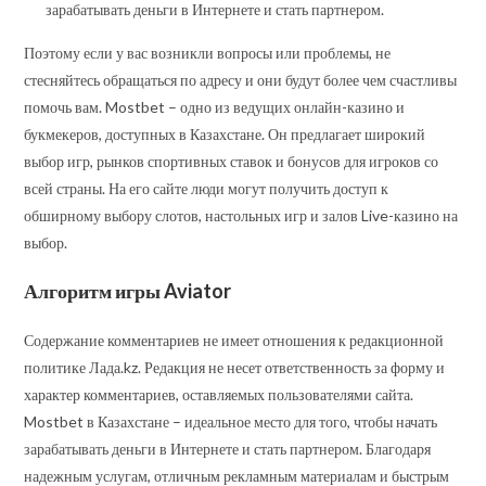
зарабатывать деньги в Интернете и стать партнером.
Поэтому если у вас возникли вопросы или проблемы, не
стесняйтесь обращаться по адресу и они будут более чем счастливы
помочь вам. Mostbet – одно из ведущих онлайн-казино и
букмекеров, доступных в Казахстане. Он предлагает широкий
выбор игр, рынков спортивных ставок и бонусов для игроков со
всей страны. На его сайте люди могут получить доступ к
обширному выбору слотов, настольных игр и залов Live-казино на
выбор.
Алгоритм игры Aviator
Содержание комментариев не имеет отношения к редакционной
политике Лада.kz. Редакция не несет ответственность за форму и
характер комментариев, оставляемых пользователями сайта.
Mostbet в Казахстане – идеальное место для того, чтобы начать
зарабатывать деньги в Интернете и стать партнером. Благодаря
надежным услугам, отличным рекламным материалам и быстрым