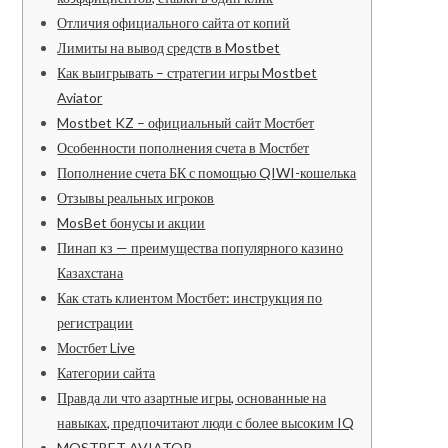
Отличия официального сайта от копий
Лимиты на вывод средств в Mostbet
Как выигрывать – стратегии игры Mostbet
Aviator
Mostbet KZ – официальный сайт Мостбет
Особенности пополнения счета в Мостбет
Пополнение счета БК с помощью QIWI-кошелька
Отзывы реальных игроков
MosBet бонусы и акции
Пинап кз — преимущества популярного казино
Казахстана
Как стать клиентом Мостбет: инструкция по
регистрации
Мостбет Live
Категории сайта
Правда ли что азартные игры, основанные на
навыках, предпочитают люди с более высоким IQ
MOSTBET AVIATOR