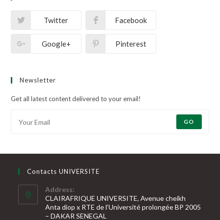
Twitter
Facebook
Google+
Pinterest
Newsletter
Get all latest content delivered to your email!
GO
Contacts UNIVERSITE
Address:
CLAIRAFRIQUE UNIVERSITE, Avenue cheikh
Anta diop x RTE de l’Université prolongée BP 2005
– DAKAR SENEGAL