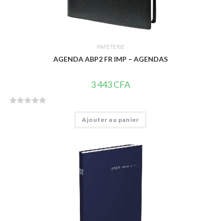
PAPETERIE
AGENDA ABP2 FR IMP – AGENDAS
3 443
CFA
N
Ajouter au panier
o
t
e
0
s
u
r
5