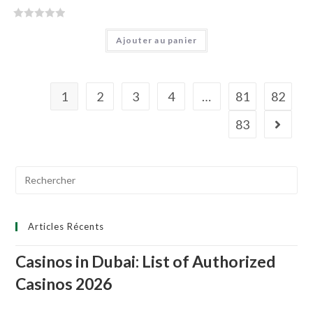
N
Ajouter au panier
o
t
e
0
1
2
3
4
…
81
82
s
u
83
r
5
Search
for:
Articles Récents
Casinos in Dubai: List of Authorized
Casinos 2026