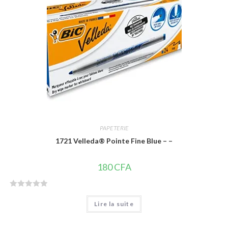
5
PAPETERIE
1721 Velleda® Pointe Fine Blue – –
180
CFA
N
Lire la suite
o
t
e