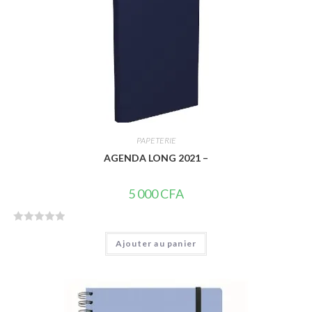
PAPETERIE
AGENDA LONG 2021 –
5 000
CFA
N
Ajouter au panier
o
t
e
0
s