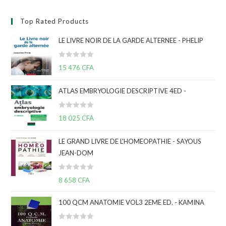
Top Rated Products
LE LIVRE NOIR DE LA GARDE ALTERNEE - PHELIP
N
15 476
CFA
o
t
ATLAS EMBRYOLOGIE DESCRIPTIVE 4ED -
e
0
N
s
18 025
CFA
o
u
t
r
LE GRAND LIVRE DE L'HOMEOPATHIE - SAYOUS
e
5
JEAN-DOM
0
s
N
u
8 658
CFA
o
r
t
5
100 QCM ANATOMIE VOL3 2EME ED. - KAMINA
e
0
N