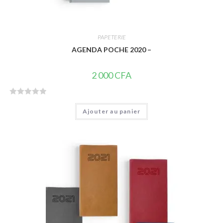
PAPETERIE
AGENDA POCHE 2020 –
2 000
CFA
N
Ajouter au panier
o
t
e
0
s
u
r
5