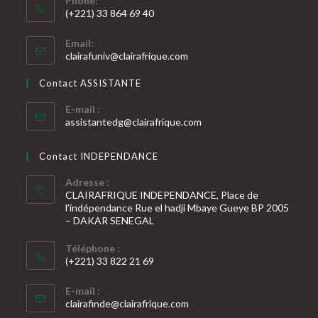
Phone:
(+221) 33 864 69 40
S’ouvre
Email:
dans
S’ouvre
clairafuniv@clairafrique.com
votre
dans
votre
application
Contact ASSISTANTE
application
E-mail :
S’ouvre
assistantedg@clairafrique.com
dans
votre
Contact INDEPENDANCE
application
Adresse :
CLAIRAFRIQUE INDEPENDANCE, Place de
l’indépendance Rue el hadji Mbaye Gueye BP 2005
– DAKAR SENEGAL
Téléphone :
(+221) 33 822 21 69
S’ouvre
E-mail :
dans
S’ouvre
clairafinde@clairafrique.com
votre
dans