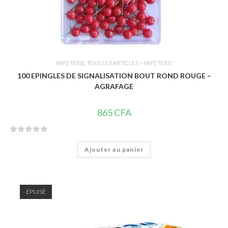
PAPETERIE
,
TOUS LES ARTICLES > PAPETERIE
100 EPINGLES DE SIGNALISATION BOUT ROND ROUGE –
AGRAFAGE
865
CFA
N
Ajouter au panier
o
t
e
0
ÉPUISÉ
s
u
r