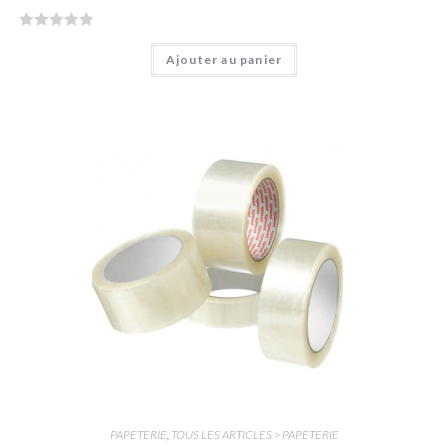
N
Ajouter au panier
o
t
e
0
s
u
r
5
PAPETERIE
,
TOUS LES ARTICLES > PAPETERIE