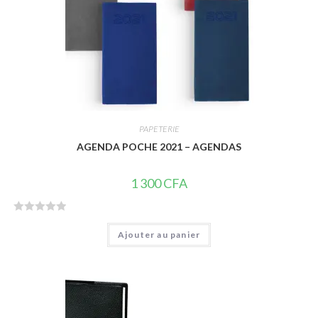
PAPETERIE
AGENDA POCHE 2021 – AGENDAS
1 300
CFA
N
Ajouter au panier
o
t
e
0
s
u