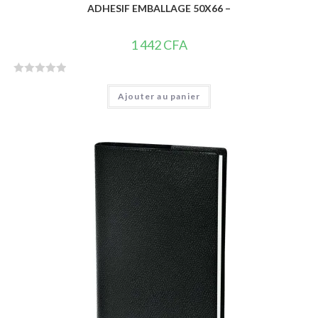
ADHESIF EMBALLAGE 50X66 –
1 442
CFA
N
Ajouter au panier
o
t
e
0
s
u
r
5