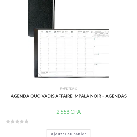
r
5
PAPETERIE
AGENDA QUO VADIS AFFAIRE IMPALA NOIR – AGENDAS
2 558
CFA
N
Ajouter au panier
o