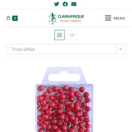
Skip
to
content
0
MENU
Tri par défaut