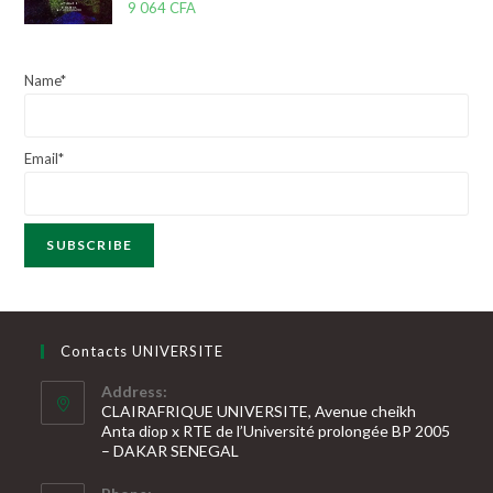
9 064
CFA
s
o
u
t
r
e
5
Name*
0
s
u
Email*
r
5
Contacts UNIVERSITE
Address:
CLAIRAFRIQUE UNIVERSITE, Avenue cheikh
Anta diop x RTE de l’Université prolongée BP 2005
– DAKAR SENEGAL