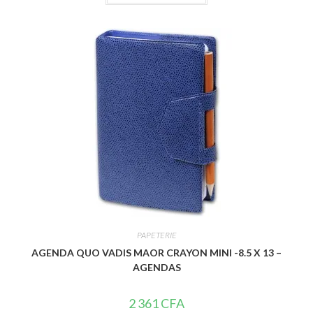
t
e
0
s
u
r
5
PAPETERIE
AGENDA QUO VADIS MAOR CRAYON MINI -8.5 X 13 –
AGENDAS
2 361
CFA