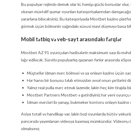
Bu populyar rejimdə demək olar ki, həmişə güclü bonuslar olur
olunan müxtəlif qumar oyunları kateqoriyalarından danışacağıq. 
yararlana biləcəksiniz. Bu kateqoriyada Mostbet kazino platfor
görmək üçün bölmənin sağındakı xüsusi mavi düyməyə basa bilər
Mobil tətbiq və veb-sayt arasındakı fərqlər
Mostbet AZ 91 oyunçuları hadisələrin maksimum sayı ilə məhdud
ləğv ediləcək. Sürətlə populyarlıq qazanan fənlər arasında eSpo
Müştərilər idman mərc bölməsi və ya onlayn kazino üçün sadə 
Hər hansı bir bonusu tələb etməzdən əvvəl onun şərtlərini di
Yalnız real pulla mərc etmək lazımdır, lakin heç kim tirajda 
Mostbet Partners Mostbet-ə gətirdiyiniz hər yeni oyunçu ü
İdman mərcləri ilə yanaşı, bukmeker kontoru onlayn kazino da
Asiya totali və handikap var, lakin bəzi oyunlarda bütöv yekunlar
pəncərədə yayımlanan videoya baxmaq mümkündür. Videonu izlə
olmalısınız.