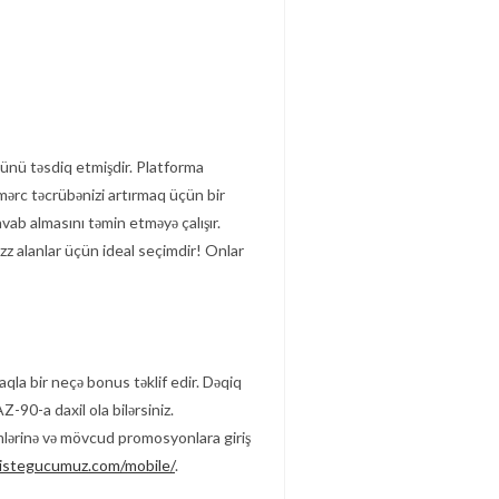
ünü təsdiq etmişdir. Platforma
 mərc təcrübənizi artırmaq üçün bir
cavab almasını təmin etməyə çalışır.
z alanlar üçün ideal seçimdir! Onlar
la bir neçə bonus təklif edir. Dəqiq
-90-a daxil ola bilərsiniz.
çimlərinə və mövcud promosyonlara giriş
/istegucumuz.com/mobile/
.