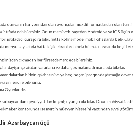
ada dünyanın hər yerindən olan oyunçular müxtlif formatlardan olan turnirlə
stifadə edə bilərsiniz. Onun rəsmi veb-saytdan Android və ya iOS üçün olan
ir istifadəçi quraşdıra bilər, hətta köhnə model mobil cihazlarda belə. Əlav
adə menyu sayəsində hətta kiçik ekranlarda belə bölmələr arasında keçid et
linizdən çıxmadan hər fürsətdə mərc edə bilərsiniz.
əçilər dəyişən şəraitdən yararlana və daha çox məlumatlı mərc edə bilərlər.
omandalardan birinin qələbəsini və ya heç-heçəni proqnozlaşdırmağa dəvət 
sını endirə bilərsiniz.
ə Oyunlarıdır.
 Azərbaycandan qeydiyyatdan keçmiş oyunçu ola bilər. Onun mahiyyəti akti
r, bukmeker kontorunda isə mərcin müəyyən hissəsini vaxtından əvvəl götürm
dir Azərbaycan üçü