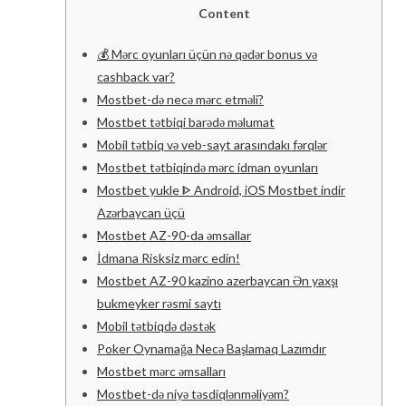
Content
💰 Mərc oyunları üçün nə qədər bonus və
cashback var?
Mostbet-də necə mərc etməli?
Mostbet tətbiqi barədə məlumat
Mobil tətbiq və veb-sayt arasındakı fərqlər
Mostbet tətbiqində mərc idman oyunları
Mostbet yukle ᐈ Android, iOS Mostbet indir
Azərbaycan üçü
Mostbet AZ-90-da əmsallar
İdmana Risksiz mərc edin!
Mostbet AZ-90 kazino azerbaycan Ən yaxşı
bukmeyker rəsmi saytı
Mobil tətbiqdə dəstək
Poker Oynamağa Necə Başlamaq Lazımdır
Mostbet mərc əmsalları
Mostbet-də niyə təsdiqlənməliyəm?