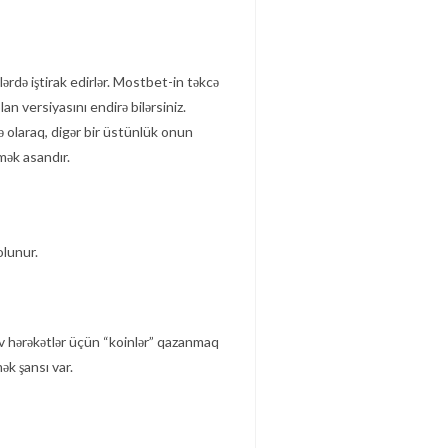
rdə iştirak edirlər. Mostbet-in təkcə
 versiyasını endirə bilərsiniz.
ə olaraq, digər bir üstünlük onun
mək asandır.
olunur.
v hərəkətlər üçün “koinlər” qazanmaq
ək şansı var.