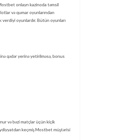
 Mostbet onlayn kazinoda təmsil
 slotlar və qumar oyunlarından
k verdiyi oyunlardır. Bütün oyunları
nə qədər yerinə yetirilməsə, bonus
unur və bəzi matçlar üçün kiçik
eydiyyatdan keçmiş Mostbet müştərisi