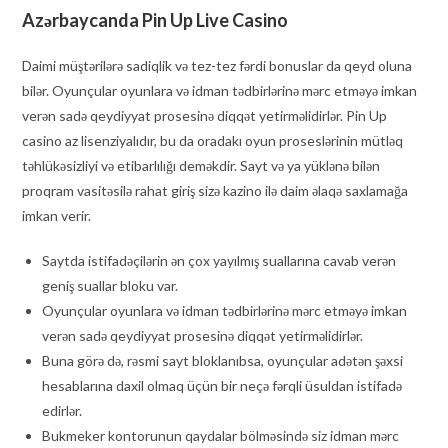
Azərbaycanda Pin Up Live Casino
Daimi müştərilərə sadiqlik və tez-tez fərdi bonuslar da qeyd oluna
bilər. Oyunçular oyunlara və idman tədbirlərinə mərc etməyə imkan
verən sadə qeydiyyat prosesinə diqqət yetirməlidirlər. Pin Up
casino az lisenziyalıdır, bu da oradakı oyun proseslərinin mütləq
təhlükəsizliyi və etibarlılığı deməkdir. Sayt və ya yüklənə bilən
proqram vasitəsilə rahat giriş sizə kazino ilə daim əlaqə saxlamağa
imkan verir.
Saytda istifadəçilərin ən çox yayılmış suallarına cavab verən
geniş suallar bloku var.
Oyunçular oyunlara və idman tədbirlərinə mərc etməyə imkan
verən sadə qeydiyyat prosesinə diqqət yetirməlidirlər.
Buna görə də, rəsmi sayt bloklanıbsa, oyunçular adətən şəxsi
hesablarına daxil olmaq üçün bir neçə fərqli üsuldan istifadə
edirlər.
Bukmeker kontorunun qaydalar bölməsində siz idman mərc