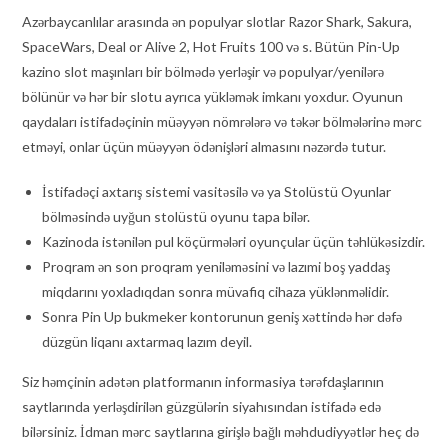
Azərbaycanlılar arasında ən populyar slotlar Razor Shark, Sakura,
SpaceWars, Deal or Alive 2, Hot Fruits 100 və s. Bütün Pin-Up
kazino slot maşınları bir bölmədə yerləşir və populyar/yenilərə
bölünür və hər bir slotu ayrıca yükləmək imkanı yoxdur. Oyunun
qaydaları istifadəçinin müəyyən nömrələrə və təkər bölmələrinə mərc
etməyi, onlar üçün müəyyən ödənişləri almasını nəzərdə tutur.
İstifadəçi axtarış sistemi vasitəsilə və ya Stolüstü Oyunlar
bölməsində uyğun stolüstü oyunu tapa bilər.
Kazinoda istənilən pul köçürmələri oyunçular üçün təhlükəsizdir.
Proqram ən son proqram yeniləməsini və lazımi boş yaddaş
miqdarını yoxladıqdan sonra müvafiq cihaza yüklənməlidir.
Sonra Pin Up bukmeker kontorunun geniş xəttində hər dəfə
düzgün liqanı axtarmaq lazım deyil.
Siz həmçinin adətən platformanın informasiya tərəfdaşlarının
saytlarında yerləşdirilən güzgülərin siyahısından istifadə edə
bilərsiniz. İdman mərc saytlarına girişlə bağlı məhdudiyyətlər heç də