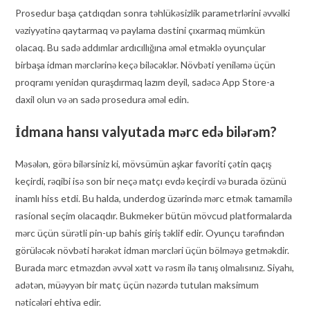
Prosedur başa çatdıqdan sonra təhlükəsizlik parametrlərini əvvəlki
vəziyyətinə qaytarmaq və paylama dəstini çıxarmaq mümkün
olacaq. Bu sadə addımlar ardıcıllığına əməl etməklə oyunçular
birbaşa idman mərclərinə keçə biləcəklər. Növbəti yeniləmə üçün
proqramı yenidən quraşdırmaq lazım deyil, sadəcə App Store-a
daxil olun və ən sadə prosedura əməl edin.
İdmana hansı valyutada mərc edə bilərəm?
Məsələn, görə bilərsiniz ki, mövsümün aşkar favoriti çətin qaçış
keçirdi, rəqibi isə son bir neçə matçı evdə keçirdi və burada özünü
inamlı hiss etdi. Bu halda, underdog üzərində mərc etmək tamamilə
rasional seçim olacaqdır. Bukmeker bütün mövcud platformalarda
mərc üçün sürətli pin-up bahis giriş təklif edir. Oyunçu tərəfindən
görüləcək növbəti hərəkət idman mərcləri üçün bölməyə getməkdir.
Burada mərc etməzdən əvvəl xətt və rəsm ilə tanış olmalısınız. Siyahı,
adətən, müəyyən bir matç üçün nəzərdə tutulan maksimum
nəticələri ehtiva edir.