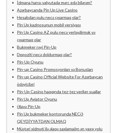
İdmana hansı valyutada mərc edə bilərəm?
Azərbaycanda Pin Up Live Casino
Hesabdan pulu necə çıxarmaq olar?
Pin Up kazinosunun mobil versiyası
Pin Up Casino AZ pulu necə yerləşdirmək və
çıxarmaq olar
Bukmeker rəyi Pin-Up
Depoziti necə doldurmaq olar?
Pin-Up Oyunu
Pin-up Casino Promosyonları və Bonusları
Pin-up Casino Official Website For Azərbaycan
ödəyiciləri
Pin-Up Casino haqqında tez-tez verilən suallar
Pin Up Aviator Oyunu
Əlavə Pin-Up
Pin Up bukmeker kontorunda NECƏ
QEYDİYYATDAN OLMAQ
Müştəri xidməti ilə əlaqə saxlamağın ən yaxşı yolu