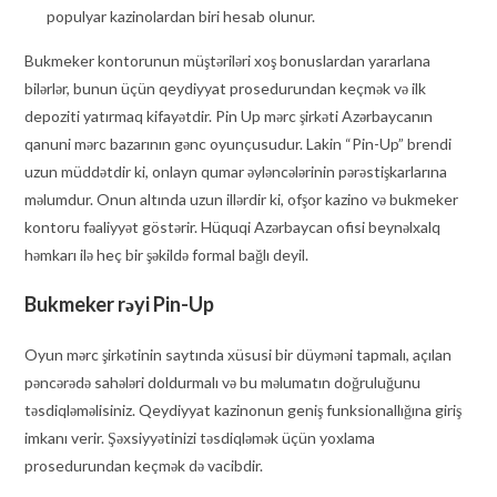
populyar kazinolardan biri hesab olunur.
Bukmeker kontorunun müştəriləri xoş bonuslardan yararlana
bilərlər, bunun üçün qeydiyyat prosedurundan keçmək və ilk
depoziti yatırmaq kifayətdir. Pin Up mərc şirkəti Azərbaycanın
qanuni mərc bazarının gənc oyunçusudur. Lakin “Pin-Up” brendi
uzun müddətdir ki, onlayn qumar əyləncələrinin pərəstişkarlarına
məlumdur. Onun altında uzun illərdir ki, ofşor kazino və bukmeker
kontoru fəaliyyət göstərir. Hüquqi Azərbaycan ofisi beynəlxalq
həmkarı ilə heç bir şəkildə formal bağlı deyil.
Bukmeker rəyi Pin-Up
Oyun mərc şirkətinin saytında xüsusi bir düyməni tapmalı, açılan
pəncərədə sahələri doldurmalı və bu məlumatın doğruluğunu
təsdiqləməlisiniz. Qeydiyyat kazinonun geniş funksionallığına giriş
imkanı verir. Şəxsiyyətinizi təsdiqləmək üçün yoxlama
prosedurundan keçmək də vacibdir.