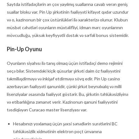
Saytda istifadəçilərin ən çox yayılmış suallarına cavab verən geniş
suallar bloku var. Pin Up şirkətinin fəaliyyəti kifayət qədər uzundur
və o, kazinonun bir çox üstünlükləri ilə xarakterizə olunur. Klubun
müsbət cəhətləri oyunların müxtəlifliyi, idman mərc oyunlarının
mövcudluğu, yüksək keyfiyyətli dəstək və sərfəli bonus sistemidir.
Pin-Up Oyunu
Oyunların siyahısı ilə tanış olmaq üçün istifadəçi demo rejimini
seçə bilər. Sistemdəki kiçik qüsurlar şirkəti daim öz fəaliyyətini
təkmilləşdirməyə və inkişaf etdirməyə sövq edir. Pin Up casino
azerbaycan fəaliyyəti qanunidir, çünki şirkət beynəlxalq və milli
lisenziyalar əsasında fəaliyyət göstərir. Bu, şirkətin təhlükəsizliyinə
və etibarlılığına zəmanət verir. Kazinonun qanuni fəaliyyətini
təsdiqləyən Curacao master lisenziyası var.
Hesabınızı yoxlamaq üçün şəxsi sənədlərin surətlərini BC
təhlükəsizlik xidmətinin elektron poçt ünvanına