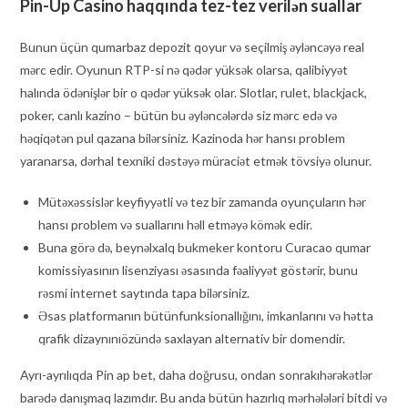
Pin-Up Casino haqqında tez-tez verilən suallar
Bunun üçün qumarbaz depozit qoyur və seçilmiş əyləncəyə real
mərc edir. Oyunun RTP-si nə qədər yüksək olarsa, qalibiyyət
halında ödənişlər bir o qədər yüksək olar. Slotlar, rulet, blackjack,
poker, canlı kazino – bütün bu əyləncələrdə siz mərc edə və
həqiqətən pul qazana bilərsiniz. Kazinoda hər hansı problem
yaranarsa, dərhal texniki dəstəyə müraciət etmək tövsiyə olunur.
Mütəxəssislər keyfiyyətli və tez bir zamanda oyunçuların hər
hansı problem və suallarını həll etməyə kömək edir.
Buna görə də, beynəlxalq bukmeker kontoru Curacao qumar
komissiyasının lisenziyası əsasında fəaliyyət göstərir, bunu
rəsmi internet saytında tapa bilərsiniz.
Əsas platformanın bütünfunksionallığını, imkanlarını və hətta
qrafik dizaynınıözündə saxlayan alternativ bir domendir.
Ayrı-ayrılıqda Pin ap bet, daha doğrusu, ondan sonrakıhərəkətlər
barədə danışmaq lazımdır. Bu anda bütün hazırlıq mərhələləri bitdi və