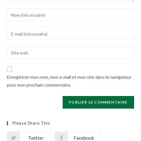
Enter
your
name
Enter
or
your
username
email
Enter
to
address
your
comment
to
website
comment
URL
Enregistrer mon nom, mon e-mail et mon site dans le navigateur
(optional)
pour mon prochain commentaire.
Please Share This
Twitter
Facebook