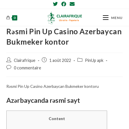
Skip
to
content
0
MENU
Rəsmi Pin Up Casino Azerbaycan
Bukmeker kontor
Post
Post
Post
Clairafrique
1 août 2022
PinUp apk
author:
published:
category:
Post
0 commentaire
comments:
Rəsmi Pin Up Casino Azerbaycan Bukmeker kontoru
Azərbaycanda rəsmi sayt
Content