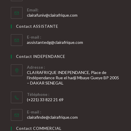
S’ouvre
Email:
dans
S’ouvre
clairafuniv@clairafrique.com
votre
dans
votre
application
Contact ASSISTANTE
application
E-mail :
S’ouvre
assistantedg@clairafrique.com
dans
votre
Contact INDEPENDANCE
application
Adresse :
CLAIRAFRIQUE INDEPENDANCE, Place de
l’indépendance Rue el hadji Mbaye Gueye BP 2005
– DAKAR SENEGAL
Téléphone :
(+221) 33 822 21 69
S’ouvre
E-mail :
dans
S’ouvre
clairafinde@clairafrique.com
votre
dans
votre
application
Contact COMMERCIAL