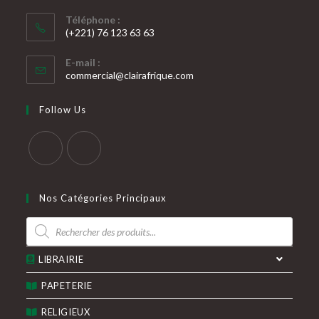
application
Téléphone :
(+221) 76 123 63 63
S’ouvre
E-mail :
dans
S’ouvre
commercial@clairafrique.com
votre
dans
votre
application
Follow Us
application
S’ouvre
S’ouvre
dans
dans
Nos Catégories Principaux
un
un
Recherche
nouvel
nouvel
de
produits
onglet
onglet
LIBRAIRIE
PAPETERIE
RELIGIEUX