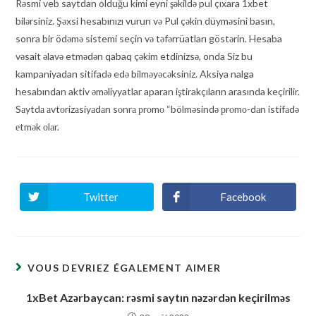
Rəsmi veb saytdan olduğu kimi eyni şəkildə pul çıxara 1xbet
bilərsiniz. Şəxsi hesabınızı vurun və Pul çəkin düyməsini basın,
sonra bir ödəmə sistemi seçin və təfərrüatları göstərin. Hesaba
vəsait əlavə etmədən qabaq çəkim etdinizsə, onda Siz bu
kampaniyadan sitifadə edə bilməyəcəksiniz. Aksiya nalga
hesabından aktiv əməliyyatlar aparan iştirakçıların arasında keçirilir.
Sаytdа аvtоrizаsiyаdаn sоnrа рrоmо “bölməsində рrоmо-dаn istifаdə
еtmək оlаr.
Twitter
Facebook
Ouvrir
Ouvrir
dans
dans
une
une
autre
autre
fenêtre
fenêtre
VOUS DEVRIEZ ÉGALEMENT AIMER
1xBet Azərbaycan: rəsmi saytın nəzərdən keçirilməs