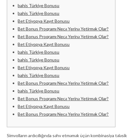
bahis Türkiye Bonusu
bahis Türkiye Bonusu
Bet Etiyopya Kayıt Bonusu
Bet Bonus Proqramı Necə Yerinə Yetirmək Olar?
Bet Bonus Proqramı Necə Yerinə Yetirmək Olar?
Bet Etiyopya Kayıt Bonusu
bahis Türkiye Bonusu
bahis Türkiye Bonusu
Bet Etiyopya Kayıt Bonusu
bahis Türkiye Bonusu
Bet Bonus Proqramı Necə Yerinə Yetirmək Olar?
bahis Türkiye Bonusu
Bet Bonus Proqramı Necə Yerinə Yetirmək Olar?
Bet Etiyopya Kayıt Bonusu
Bet Bonus Proqramı Necə Yerinə Yetirmək Olar?
Simvolların ardıcıllığında səhv etməmək üçün kombinasiya tələsik