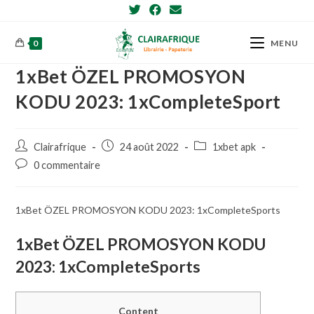
Skip
to
content
0
MENU
1xBet ÖZEL PROMOSYON
KODU 2023: 1xCompleteSport
Post
Post
Post
Clairafrique
24 août 2022
1xbet apk
author:
published:
category:
Post
0 commentaire
comments:
1xBet ÖZEL PROMOSYON KODU 2023: 1xCompleteSports
1xBet ÖZEL PROMOSYON KODU
2023: 1xCompleteSports
Content