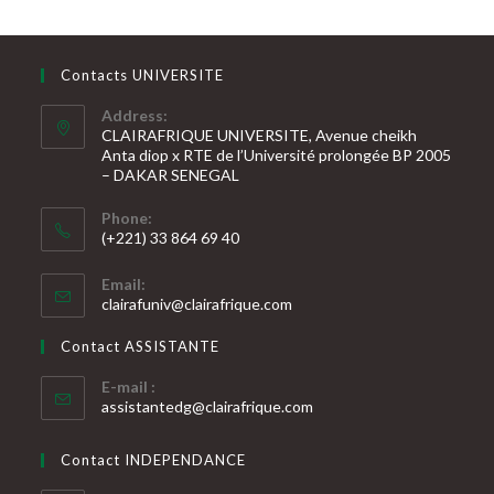
Contacts UNIVERSITE
Address:
CLAIRAFRIQUE UNIVERSITE, Avenue cheikh
Anta diop x RTE de l’Université prolongée BP 2005
– DAKAR SENEGAL
Phone:
(+221) 33 864 69 40
S’ouvre
Email:
dans
S’ouvre
clairafuniv@clairafrique.com
votre
dans
votre
application
Contact ASSISTANTE
application
E-mail :
S’ouvre
assistantedg@clairafrique.com
dans
votre
Contact INDEPENDANCE
application