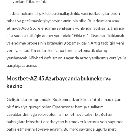
yönləndiriləcəksiniz.
Tətbiq mükəmməl şəkildə optimallaşdırılıb, yəni istifadəçilər onun
rahat və gecikməsiz işləyəcəyinə əmin ola bilər. Bu addımlara əməl
etməklə App Store endirmə səhifəsinə yönləndiriləcəksiniz. İndi isə
sizə sadəcə tətbiqin adının yanındakı “Əldə et” düyməsini klikləmək
və endirmə prosesinin bitməsini gözləmək qalır. Artıq tətbiqin yeni
versiyası təqdim edilən kimi arxa fonda avtomatik olaraq
yenilənəcək. Növbəti dəfə siz onu açanda artıq yenilənmiş versiya ilə
qarşılaşacaqsınız.
Mostbet-AZ 45 Azərbaycanda bukmeker və
kazino
Geliştiricilər proqramdakı Roskomnadzor kilidlərini atlamaq üçün
bir funksiya quraşdırdılar. Operatorlar həmişə suallarımı
cavablandırmağa və problemləri həll etməyə tələsirlər. Bütün
bahisçilərə Mostbet azerbaycan bukmeker kontoru veb saytında
bahis etmələrini tövsiyə edirəm. Bu mərc saytında uğurlu mərc