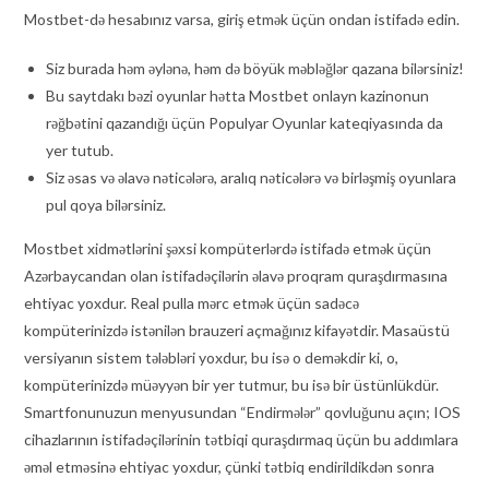
Mostbet-də hesabınız varsa, giriş etmək üçün ondan istifadə edin.
Siz burada həm əylənə, həm də böyük məbləğlər qazana bilərsiniz!
Bu saytdakı bəzi oyunlar hətta Mostbet onlayn kazinonun
rəğbətini qazandığı üçün Populyar Oyunlar kateqiyasında da
yer tutub.
Siz əsas və əlavə nəticələrə, aralıq nəticələrə və birləşmiş oyunlara
pul qoya bilərsiniz.
Mostbet xidmətlərini şəxsi kompüterlərdə istifadə etmək üçün
Azərbaycandan olan istifadəçilərin əlavə proqram quraşdırmasına
ehtiyac yoxdur. Real pulla mərc etmək üçün sadəcə
kompüterinizdə istənilən brauzeri açmağınız kifayətdir. Masaüstü
versiyanın sistem tələbləri yoxdur, bu isə o deməkdir ki, o,
kompüterinizdə müəyyən bir yer tutmur, bu isə bir üstünlükdür.
Smartfonunuzun menyusundan “Endirmələr” qovluğunu açın; IOS
cihazlarının istifadəçilərinin tətbiqi quraşdırmaq üçün bu addımlara
əməl etməsinə ehtiyac yoxdur, çünki tətbiq endirildikdən sonra