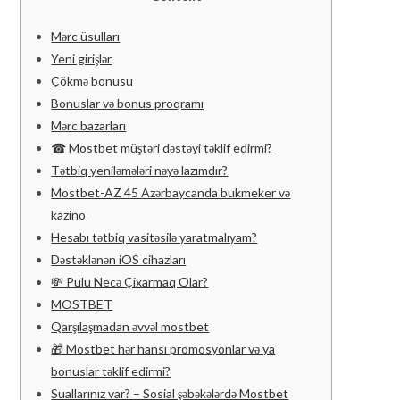
Mərc üsulları
Yeni girişlər
Çökmə bonusu
Bonuslar və bonus proqramı
Mərc bazarları
☎ Mostbet müştəri dəstəyi təklif edirmi?
Tətbiq yeniləmələri nəyə lazımdır?
Mostbet-AZ 45 Azərbaycanda bukmeker və
kazino
Hesabı tətbiq vasitəsilə yaratmalıyam?
Dəstəklənən iOS cihazları
💸 Pulu Necə Çixarmaq Olar?
MOSTBET
Qarşılaşmadan əvvəl mostbet
🎁 Mostbet hər hansı promosyonlar və ya
bonuslar təklif edirmi?
Suallarınız var? – Sosial şəbəkələrdə Mostbet