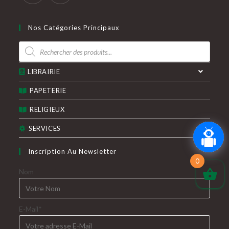
S’ouvre
S’ouvre
dans
dans
Nos Catégories Principaux
un
un
Recherche
nouvel
nouvel
de
produits
onglet
onglet
LIBRAIRIE
PAPETERIE
RELIGIEUX
SERVICES
Inscription Au Newsletter
0
Nom
E-Mail*