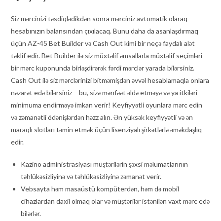
Siz mərcinizi təsdiqlədikdən sonra mərciniz avtomatik olaraq
hesabınızın balansından çıxılacaq. Bunu daha da asanlaşdırmaq
üçün AZ-45 Bet Builder və Cash Out kimi bir neçə faydalı alət
təklif edir. Bet Builder ilə siz müxtəlif əmsallarla müxtəlif seçimləri
bir mərc kuponunda birləşdirərək fərdi mərclər yarada bilərsiniz.
Cash Out ilə siz mərclərinizi bitməmişdən əvvəl hesablamaqla onlara
nəzarət edə bilərsiniz – bu, sizə mənfəət əldə etməyə və ya itkiləri
minimuma endirməyə imkan verir! Keyfiyyətli oyunlara mərc edin
və zəmanətli ödənişlərdən həzz alın. Ən yüksək keyfiyyətli və ən
maraqlı slotları təmin etmək üçün lisenziyalı şirkətlərlə əməkdaşlıq
edir.
Kazino administrasiyası müştərilərin şəxsi məlumatlarının
təhlükəsizliyinə və təhlükəsizliyinə zəmanət verir.
Vebsayta həm masaüstü kompüterdən, həm də mobil
cihazlardan daxil olmaq olar və müştərilər istənilən vaxt mərc edə
bilərlər.