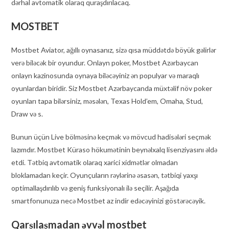
dərhal avtomatik olaraq quraşdırılacaq.
MOSTBET
Mostbet Aviator, ağıllı oynasanız, sizə qısa müddətdə böyük gəlirlər
verə biləcək bir oyundur. Onlayn poker, Mostbet Azərbaycan
onlayn kazinosunda oynaya biləcəyiniz ən populyar və maraqlı
oyunlardan biridir. Siz Mostbet Azərbaycanda müxtəlif növ poker
oyunları tapa bilərsiniz, məsələn, Texas Hold’em, Omaha, Stud,
Draw və s.
Bunun üçün Live bölməsinə keçmək və mövcud hadisələri seçmək
lazımdır. Mostbet Küraso hökumətinin beynəlxalq lisenziyasını əldə
etdi. Tətbiq avtomatik olaraq xarici xidmətlər olmadan
bloklamadan keçir. Oyunçuların rəylərinə əsasən, tətbiqi yaxşı
optimallaşdırılıb və geniş funksiyonalı ilə seçilir. Aşağıda
smartfonunuza necə Mostbet az indir edəcəyinizi göstərəcəyik.
Qarşılaşmadan əvvəl mostbet