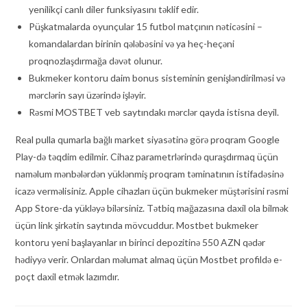
yenilikçi canlı diler funksiyasını təklif edir.
Püşkatmalarda oyunçular 15 futbol matçının nəticəsini –
komandalardan birinin qələbəsini və ya heç-heçəni
proqnozlaşdırmağa dəvət olunur.
Bukmeker kontoru daim bonus sisteminin genişləndirilməsi və
mərclərin sayı üzərində işləyir.
Rəsmi MOSTBET veb saytındakı mərclər qayda istisna deyil.
Real pulla qumarla bağlı market siyasətinə görə proqram Google
Play-də təqdim edilmir. Cihaz parametrlərində quraşdırmaq üçün
naməlum mənbələrdən yüklənmiş proqram təminatının istifadəsinə
icazə verməlisiniz. Apple cihazları üçün bukmeker müştərisini rəsmi
App Store-da yükləyə bilərsiniz. Tətbiq mağazasına daxil ola bilmək
üçün link şirkətin saytında mövcuddur. Mostbet bukmeker
kontoru yeni başlayanlar ın birinci depozitinə 550 AZN qədər
hədiyyə verir. Onlardan məlumat almaq üçün Mostbet profildə e-
poçt daxil etmək lazımdır.