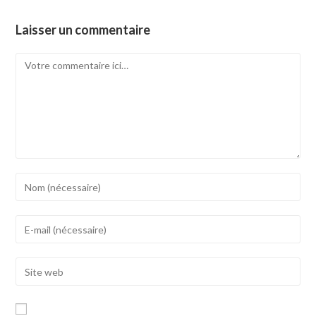
Laisser un commentaire
Comment
Enter
your
name
Enter
or
your
username
email
Enter
to
address
your
comment
to
website
comment