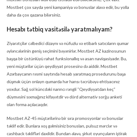
Mostbet çox sayda yeni kampaniya və bonuslar əlavə edir, bu yolla
daha da çox qazana bilərsiniz.
Hesabı tətbiq vasitəsilə yaratmalıyam?
Ziyarətçilər cəlbedici dizaynı və nüfuzlu və etibarlı satıcıların qumar
əyləncələrinin geniş seçimini bəyənirlər. Mostbet AZ kazinosunun
başqa bir üstünlüyü rahat funksionallıq və asan naviqasiyadır. Bu,
yeni müştərilər üçün qeydiyyat prosesinə də aiddir. Mostbet
Azərbaycanın rəsmi saytında hesab yaratmaq prosedurunu başa
düşmək üçün onlayn qumarda hər hansı təcrübəyə ehtiyacınız
yoxdur. Sağ sol küncdəki narıncı rəngli “Qeydiyyatdan keç”
düyməsini sıxmağınız kifayətdir və dörd alternativ sorğu anketi
olan forma açılacaqdır.
Mostbet AZ-45 müştərilərinə bir sıra promosyonlar və bonuslar
təklif edir. Bunlara xoş gəlmisiniz bonusları, pulsuz mərclər və
cashback təklifləri daxildir. Bundan əlavə, şirkət oyunçuların iştirak