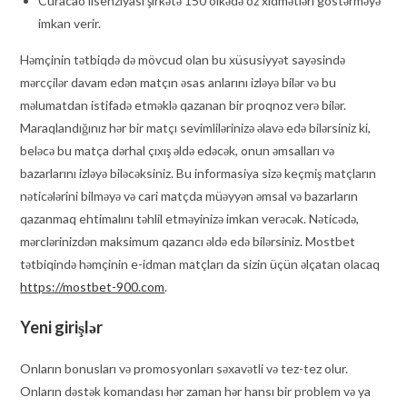
Curacao lisenziyası şirkətə 150 ölkədə öz xidmətləri göstərməyə
imkan verir.
Həmçinin tətbiqdə də mövcud olan bu xüsusiyyət sayəsində
mərcçilər davam edən matçın əsas anlarını izləyə bilər və bu
məlumatdan istifadə etməklə qazanan bir proqnoz verə bilər.
Maraqlandığınız hər bir matçı sevimlilərinizə əlavə edə bilərsiniz ki,
beləcə bu matça dərhal çıxış əldə edəcək, onun əmsalları və
bazarlarını izləyə biləcəksiniz. Bu informasiya sizə keçmiş matçların
nəticələrini bilməyə və cari matçda müəyyən əmsal və bazarların
qazanmaq ehtimalını təhlil etməyinizə imkan verəcək. Nəticədə,
mərclərinizdən maksimum qazancı əldə edə bilərsiniz. Mostbet
tətbiqində həmçinin e-idman matçları da sizin üçün əlçatan olacaq
https://mostbet-900.com
.
Yeni girişlər
Onların bonusları və promosyonları səxavətli və tez-tez olur.
Onların dəstək komandası hər zaman hər hansı bir problem və ya