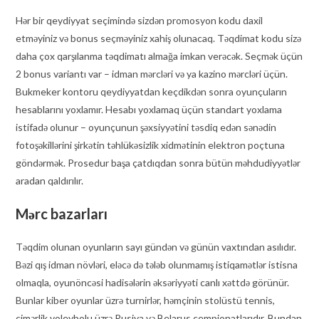
Hər bir qeydiyyat seçimində sizdən promosyon kodu daxil
etməyiniz və bonus seçməyiniz xahiş olunacaq. Təqdimat kodu sizə
daha çox qarşılanma təqdimatı almağa imkan verəcək. Seçmək üçün
2 bonus variantı var – idman mərcləri və ya kazino mərcləri üçün.
Bukmeker kontoru qeydiyyatdan keçdikdən sonra oyunçuların
hesablarını yoxlamır. Hesabı yoxlamaq üçün standart yoxlama
istifadə olunur – oyunçunun şəxsiyyətini təsdiq edən sənədin
fotoşəkillərini şirkətin təhlükəsizlik xidmətinin elektron poçtuna
göndərmək. Prosedur başa çatdıqdan sonra bütün məhdudiyyətlər
aradan qaldırılır.
Mərc bazarları
Təqdim olunan oyunların sayı gündən və günün vaxtından asılıdır.
Bəzi qış idman növləri, eləcə də tələb olunmamış istiqamətlər istisna
olmaqla, oyunöncəsi hadisələrin əksəriyyəti canlı xəttdə görünür.
Bunlar kiber oyunlar üzrə turnirlər, həmçinin stolüstü tennis,
çimərlik voleybolu üzrə Rusiya və Belarus çempionatlarıdır. Bundan