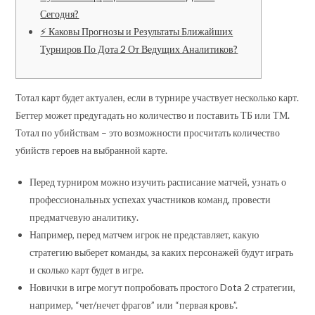
Сегодня?
⚡ Каковы Прогнозы и Результаты Ближайших
Турниров По Дота 2 От Ведущих Аналитиков?
Тотал карт будет актуален, если в турнире участвует несколько карт.
Беттер может предугадать но количество и поставить ТБ или ТМ.
Тотал по убийствам – это возможности просчитать количество
убийств героев на выбранной карте.
Перед турниром можно изучить расписание матчей, узнать о
профессиональных успехах участников команд, провести
предматчевую аналитику.
Например, перед матчем игрок не представляет, какую
стратегию выберет команды, за каких персонажей будут играть
и сколько карт будет в игре.
Новички в игре могут попробовать простого Dota 2 стратегии,
например, “чет/нечет фрагов” или “первая кровь”.