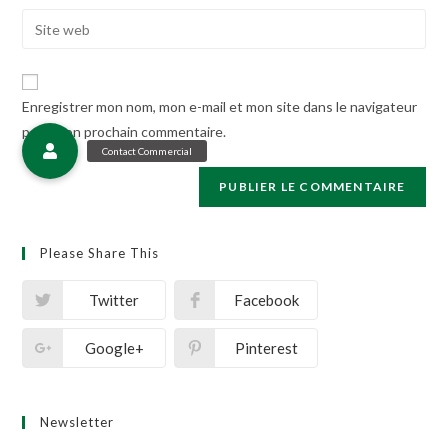
username
email
Enter
to
address
your
comment
to
website
comment
URL
Enregistrer mon nom, mon e-mail et mon site dans le navigateur
(optional)
pour mon prochain commentaire.
Please Share This
Twitter
Facebook
Google+
Pinterest
Newsletter