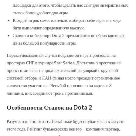
площадки для этого, чтобы сделать нас сайт для интерактивных
ставок более удобнее для игры.
Каждый игрок самостоятельно выбирать себе героя и в ходе
битв выполняет определенную важную.
Ставки и киберспорт Dota 2 предлагаются во обоих конторах
из-за большой популярности игры.
Первый доказанный случай подставной игры произошел на
просторах СНГ в турнире Star Series. Достаточно престижный
проект отличался непродолжительной регуляркой с круговой
системой отбора, и ЛАН-финал могло проходит ограниченное
количество участников. Весь бой произошло на карте со 3
линиями, них соединяют троны противниками.
Особенности Ставок на Dota 2
Разумеется, The International тоже будет опубликован в августе
этого года. Рейтинг букмекерских контор – компания партнер,