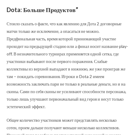
Dota: Больше Продуктов”
Стоило сказать о факте, что как явлению для Дота 2 договорные
матчи только же исключение, а опасаться не можно.
Предфинальная часть, время которой принимающий участие
проходит на предыдущей стадию или а финал носит название play-
off. В незначительного турнирах применяется одной сетка, где
участники выбывают после первого поражения. Слабые
коллективы из верхней выпадают в нижнюю, же уже проиграв же
там – покидать соревнования. Игроки и Dota 2 имеем
возможность заключать пари не только в реальные деньги, но и на
скины. Сами по себя скины не усиливают способности персонажа,
только лишь улучшают первоначальный вид героя и несут только
эстетический эффект.
Общее количество участников может представлять несколько
сотен, проем дальше получают меньше несколько коллективов.