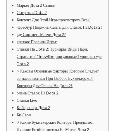
Маркет Дота 2 Ставки
Сыграть а Dota 2
Контент Для Этой Игрыпросмотреть Все (
чересчур Надежны Сайты дли Ставок На Dota 2?
где Смотреть Матчи Дота 2?
краткое Правила Игры:
Ставки На Dota 2: Турниры, Виды Пари,
Стратегии” “[newline]популярные Турниры судя
Dota 2
⚡ Каковы Основные факторы, Которые Следует
согласовываться При Выборе Букмекерской
Конторы Для Ставок На Дота 2?
очень Ставок На Dota 2
Ставки Live
Киберспорт Дота 2
Бк Леон
⚡ Какие Букмекерские Конторы Предлагают
Лучшие Коэффициенты На Матчи Дота 2