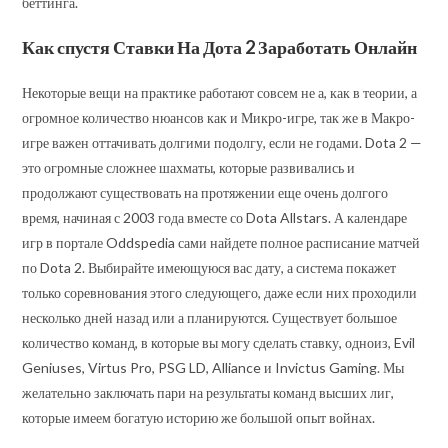
беттинга.
Как спустя Ставки На Дота 2 Заработать Онлайн
Некоторые вещи на практике работают совсем не а, как в теории, а
огромное количество нюансов как и Микро-игре, так же в Макро-
игре важен оттачивать долгими подолгу, если не годами. Dota 2 —
это огромные сложнее шахматы, которые развивались и
продолжают существовать на протяжении еще очень долгого
время, начиная с 2003 года вместе со Dota Allstars. А календаре
игр в портале Oddspedia сами найдете полное расписание матчей
по Dota 2. Выбирайте имеющуюся вас дату, а система покажет
только соревнования этого следующего, даже если них проходили
несколько дней назад или а планируются. Существует большое
количество команд, в которые вы могу сделать ставку, одноиз, Evil
Geniuses, Virtus Pro, PSG LD, Alliance и Invictus Gaming. Мы
желательно заключать пари на результаты команд высших лиг,
которые имеем богатую историю же большой опыт войнах.