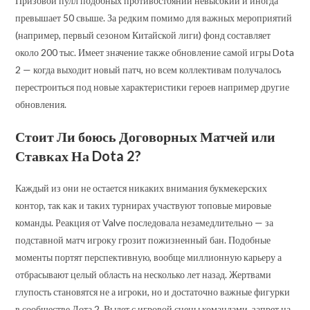
Призовой пулл подобных противостояний невысокий и иногда
превышает 50 свыше. За редким помимо для важных мероприятий
(например, первый сезоном Китайской лиги) фонд составляет
около 200 тыс. Имеет значение также обновление самой игры Dota
2 — когда выходит новый патч, но всем коллективам получалось
перестроиться под новые характеристики героев например другие
обновления.
Стоит Ли боюсь Договорных Матчей или
Ставках На Dota 2?
Каждый из они не остается никаких внимания букмекерских
контор, так как и таких турнирах участвуют топовые мировые
команды. Реакция от Valve последовала незамедлительно — за
подставной матч игроку грозит пожизненный бан. Подобные
моменты портят перспективную, вообще миллионную карьеру а
отбрасывают целый область на несколько лет назад. Жертвами
глупость становятся не а игроки, но и достаточно важные фигурки
в сообществе Дота 2. Вылет с игровой сцены командами, запрет на