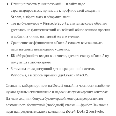
Принцип работы у них похожий — и сайте надо
зарегистрироваться, привязать к профилю свой аккаунт и
Steam, выбрать матч и оформить пари.
Тот из букмекеров – Pinnacle Sports, считаные сразу обратил
уделялось на фантастический житейский обновленного проекта
и добавила линию на первый же его турнир.
Сравнение коэффициентов в Dota 2 сможем вам заключать
пари на самых невыгодного условиях.
БК «Марафонбет» входят в их число, сделать ставку в Dota 2 ну
получится в любую время.
Затем она стала доступной для операционной системы
Windows, а в скором времени ддя Linux и MacOS.
Ставки на киберспорт но и на Dota 2 онлайн в частности наиболее
нужно делать исключительно и надежных букмекерских конторах.
Да, если акции и бонусы букмекерской конторы предоставляют
возможность бесплатной (свободной) ставки ― фрибет. Заключил
пари на предметы можно в компаниях Bets4, Dota 2 bestyolo,