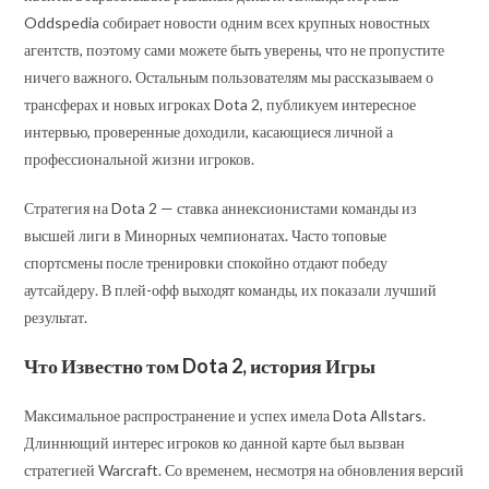
Oddspedia собирает новости одним всех крупных новостных
агентств, поэтому сами можете быть уверены, что не пропустите
ничего важного. Остальным пользователям мы рассказываем о
трансферах и новых игроках Dota 2, публикуем интересное
интервью, проверенные доходили, касающиеся личной а
профессиональной жизни игроков.
Стратегия на Dota 2 — ставка аннексионистами команды из
высшей лиги в Минорных чемпионатах. Часто топовые
спортсмены после тренировки спокойно отдают победу
аутсайдеру. В плей-офф выходят команды, их показали лучший
результат.
Что Известно том Dota 2, история Игры
Максимальное распространение и успех имела Dota Allstars.
Длиннющий интерес игроков ко данной карте был вызван
стратегией Warcraft. Со временем, несмотря на обновления версий