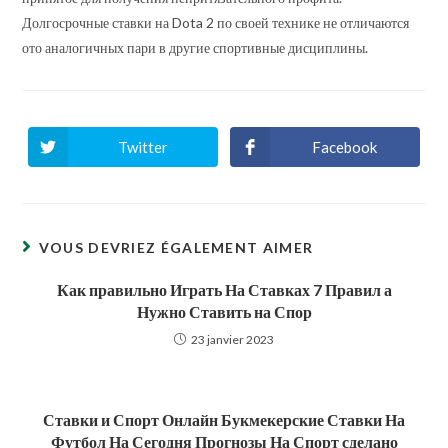
Долгосрочные ставки на Dota 2 по своей технике не отличаются
ото аналогичных пари в другие спортивные дисциплины.
Twitter
Facebook
Ouvrir
Ouvrir
dans
dans
une
une
autre
autre
fenêtre
fenêtre
VOUS DEVRIEZ ÉGALEMENT AIMER
Как правильно Играть На Ставках 7 Правил а
Нужно Ставить на Спор
23 janvier 2023
Ставки и Спорт Онлайн Букмекерские Ставки На
Футбол На Сегодня Прогнозы На Спорт сделано