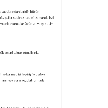
s saytlarından biridir, bütün
, işçilər sualınızı tez bir zamanda həll
ycanlı oyunçular üçün ən yaxşı seçim
kləməni təkrar etməlisiniz.
 barmaq izi ilə giriş ilə trafikə
ramını nəzərə alaraq, platformada
lı təhlil edəcəyik. Müəyyən bir oyunu