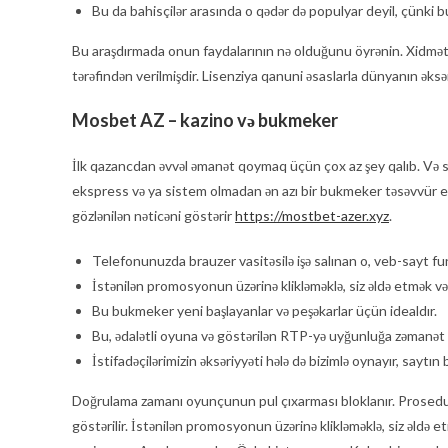
Bu da bahisçilər arasında o qədər də populyar deyil, çünk
Bu araşdırmada onun faydalarının nə olduğunu öyrənin. Xidmətin
tərəfindən verilmişdir. Lisenziya qanuni əsaslarla dünyanın əksə
Mosbet AZ – kazino və bukmeker
İlk qazancdan əvvəl əmanət qoymaq üçün çox az şey qalıb. Və 
ekspress və ya sistem olmadan ən azı bir bukmeker təsəvvür etm
gözlənilən nəticəni göstərir
https://mostbet-azer.xyz
.
Telefonunuzda brauzer vasitəsilə işə salınan o, veb-sayt fun
İstənilən promosyonun üzərinə klikləməklə, siz əldə etmək və 
Bu bukmeker yeni başlayanlar və peşəkarlar üçün idealdır.
Bu, ədalətli oyuna və göstərilən RTP-yə uyğunluğa zəmanət v
İstifadəçilərimizin əksəriyyəti hələ də bizimlə oynayır, saytın
Doğrulama zamanı oyunçunun pul çıxarması bloklanır. Prosedur
göstərilir. İstənilən promosyonun üzərinə klikləməklə, siz əldə 