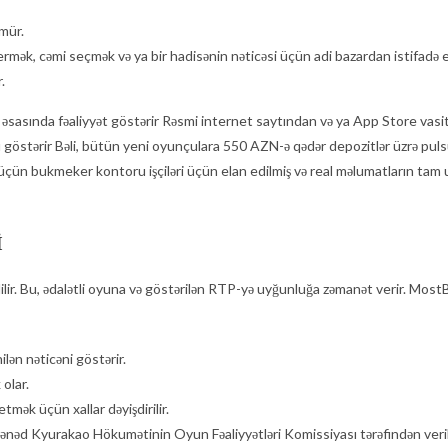
mür.
vermək, cəmi seçmək və ya bir hadisənin nəticəsi üçün adi bazardan istifadə 
.
əsasında fəaliyyət göstərir Rəsmi internet saytından və ya App Store vasi
ı göstərir Bəli, bütün yeni oyunçulara 550 AZN-ə qədər depozitlər üzrə pulsu
q üçün bukmeker kontoru işçiləri üçün elan edilmiş və real məlumatların ta
İ
edilir. Bu, ədalətli oyuna və göstərilən RTP-yə uyğunluğa zəmanət verir. Mo
ilən nəticəni göstərir.
olar.
mək üçün xallar dəyişdirilir.
r.Sənəd Kyurakao Hökumətinin Oyun Fəaliyyətləri Komissiyası tərəfindən veril