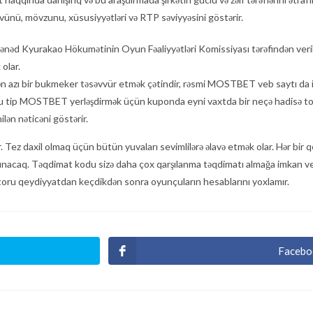
ünü, mövzunu, xüsusiyyətləri və RTP səviyyəsini göstərir.
r.Sənəd Kyurakao Hökumətinin Oyun Fəaliyyətləri Komissiyası tərəfindən veril
olar.
ən azı bir bukmeker təsəvvür etmək çətindir, rəsmi MOSTBET veb saytı da i
i bu tip MOSTBET yerləşdirmək üçün kuponda eyni vaxtda bir neçə hadisə to
ilən nəticəni göstərir.
 Tez daxil olmaq üçün bütün yuvaları sevimlilərə əlavə etmək olar. Hər bir 
unacaq. Təqdimat kodu sizə daha çox qarşılanma təqdimatı almağa imkan v
ntoru qeydiyyatdan keçdikdən sonra oyunçuların hesablarını yoxlamır.
Facebo
Ouvri
dans
une
autre
fenêt