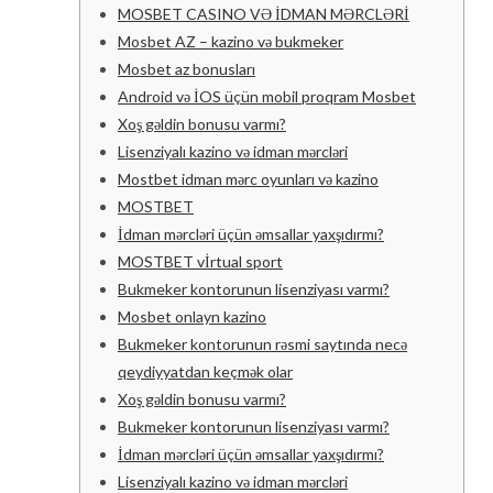
MOSBET CASINO VƏ İDMAN MƏRCLƏRİ
Mosbet AZ – kazino və bukmeker
Mosbet az bonusları
Android və İOS üçün mobil proqram Mosbet
Xoş gəldin bonusu varmı?
Lisenziyalı kazino və idman mərcləri
Mostbet idman mərc oyunları və kazino
MOSTBET
İdman mərcləri üçün əmsallar yaxşıdırmı?
MOSTBET vİrtual sport
Bukmeker kontorunun lisenziyası varmı?
Mosbet onlayn kazino
Bukmeker kontorunun rəsmi saytında necə
qeydiyyatdan keçmək olar
Xoş gəldin bonusu varmı?
Bukmeker kontorunun lisenziyası varmı?
İdman mərcləri üçün əmsallar yaxşıdırmı?
Lisenziyalı kazino və idman mərcləri