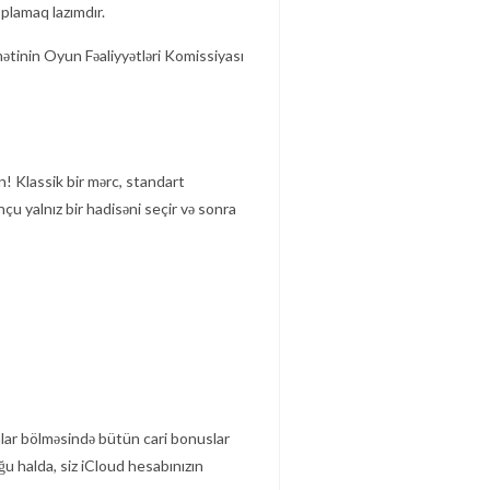
plamaq lazımdır.
ətinin Oyun Fəaliyyətləri Komissiyası
! Klassik bir mərc, standart
u yalnız bir hadisəni seçir və sonra
lar bölməsində bütün cari bonuslar
uğu halda, siz iCloud hesabınızın