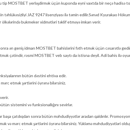
i bu tip MOSTBET yerləşdirmək üçün kuponda eyni vaxtda bir neçə hadisə to
 təhlükəsizliyi JAZ 9247 lisenziyası ilə təmin edilir.Sənəd Kyurakao Hökum
r ölkələrində bukmeker xidmətləri təklif etməyə imkan verir.
sonra ən geniş idman MOSTBET bahislərini fəth etmək üçün cəsarətlə gedin
ək çətindir, rəsmi MOSTBET veb saytı da istisna deyil. Adi bahis ilə oyunç
ksiyalarının bütün dəstini ehtiva edir.
mərc etmək şərtlərini öyrənə bilərsiniz.
erir.
 bütün sistemini və funksionallığını sevirlər.
 başa çatdıqdan sonra bütün məhdudiyyətlər aradan qaldırılır. Promosyon
etmək və mərc etmək şərtlərini öyrənə bilərsiniz. Yükləmə məhdudiyyətləri old