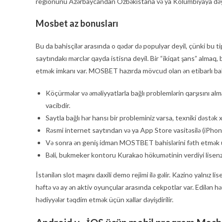
regionunu Azərbaycandan Özbəkistana və ya Kolumbiyaya dəyişm
Mosbet az bonusları
Bu da bahisçilər arasında o qədər də populyar deyil, çünki 
saytındakı mərclər qayda istisna deyil. Bir “ikiqat şans” almaq,
etmək imkanı var. MOSBET hazırda mövcud olan ən etibarlı bahis v
Köçürmələr və əməliyyatlarla bağlı problemlərin qarşısını 
vacibdir.
Saytla bağlı hər hansı bir probleminiz varsa, texniki dəstək x
Rəsmi internet saytından və ya App Store vasitəsilə (iPho
Və sonra ən geniş idman MOSTBET bahislərini fəth etmək 
Bəli, bukmeker kontoru Kurakao hökumətinin verdiyi lisenzi
İstənilən slot maşını daxili demo rejimi ilə gəlir. Kazino yalnız l
həftə və ay ən aktiv oyunçular arasında cekpotlar var. Edilən h
hədiyyələr təqdim etmək üçün xallar dəyişdirilir.