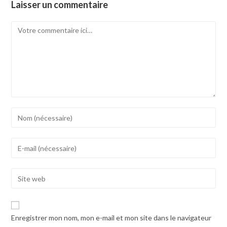
Laisser un commentaire
Comment
Enter
your
name
Enter
or
your
username
email
Enter
to
address
your
comment
to
website
comment
URL
Enregistrer mon nom, mon e-mail et mon site dans le navigateur
(optional)