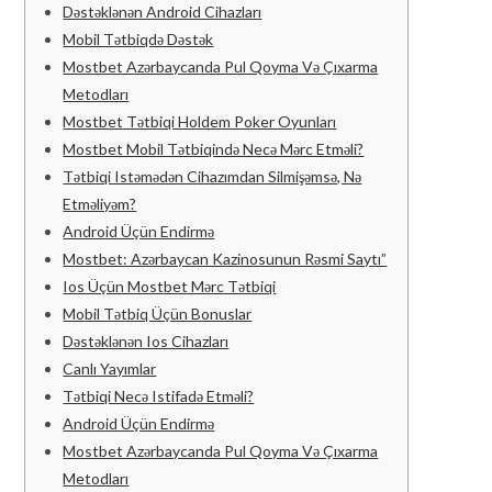
Dəstəklənən Android Cihazları
Mobil Tətbiqdə Dəstək
Mostbet Azərbaycanda Pul Qoyma Və Çıxarma
Metodları
Mostbet Tətbiqi Holdem Poker Oyunları
Mostbet Mobil Tətbiqində Necə Mərc Etməli?
Tətbiqi Istəmədən Cihazımdan Silmişəmsə, Nə
Etməliyəm?
Android Üçün Endirmə
Mostbet: Azərbaycan Kazinosunun Rəsmi Saytı”
Ios Üçün Mostbet Mərc Tətbiqi
Mobil Tətbiq Üçün Bonuslar
Dəstəklənən Ios Cihazları
Canlı Yayımlar
Tətbiqi Necə Istifadə Etməli?
Android Üçün Endirmə
Mostbet Azərbaycanda Pul Qoyma Və Çıxarma
Metodları