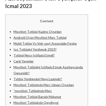
Icmal 2023
Content
Mostbet Tətbiqi Kazino Oyunları
Android Üçün Mostbet Mərc Tətbiqi
Mobil Tətbiq Və Veb-sayt Arasındakı Fərqlər
Ios Tətbiqini Yeniləmək 2023?
Tətbiqi Necə Istifadə Etməli?
Canlı Yayımlar
Mostbet Tətbiqini Istifadə Etmək Azərbaycanda
Qanunidir?
Tətbiq Yeniləmələri Nəyə Lazımdır?
Mostbet Tətbiqində Mərc Idman Oyunları
“mostbet Tətbiqində Mərc
Mostbet Tətbiqi Barədə Məlumat
Mostbet Tətbiqində Qeydiyyət