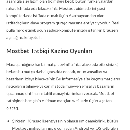
asanlıqla sizə lazım olan bölmələrə keçib bütün funksiyalardan
rahat istifadə edə biləcəksiniz. Mostbet xidmətlərini şəxsi
kompüterlərdə istifadə etmək üçün Azərbaycandan olan
istifadəçilərin əlavə proqram quraşdırmasına ehtiyac yoxdur. Real
pulla mərc etmək üçün sadəcə kompüterinizdə istənilən brauzeri
açmağınız kifayətdir.
Mostbet Tətbiqi Kazino Oyunları
Maraqlandığınız hər bir matçı sevimlilərinizə əlavə edə bilərsiniz ki,
beləcə bu matça dərhal çıxış əldə edəcək, onun əmsalları və
bazarlarını izləyə biləcəksiniz. Bu informasiya sizə keçmiş matçların
nəticələrini bilməyə və cari matçda müəyyən əmsal və bazarların
qazanmaq ehtimalını təhlil etməyinizə imkan verəcək. Mostbet
tətbiqində həmçinin e-idman matçları weil sizin üçün əlçatan
olacaq.
Şirkətin Kürasao lisenziyasının olması um deməkdir ki, bütün
Mostbet məhsullarının, o cümlədən Android və iOS tətbiqləri