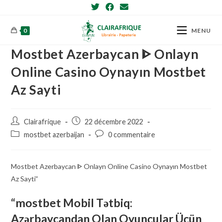
Skip
to
content
0
MENU
Mostbet Azerbaycan ᐈ Onlayn
Online Casino Oynayın Mostbet
Az Sayti
Post
Post
Clairafrique
22 décembre 2022
author:
published:
Post
Post
mostbet azerbaijan
0 commentaire
category:
comments:
Mostbet Azerbaycan ᐈ Onlayn Online Casino Oynayın Mostbet
Az Sayti”
“mostbet Mobil Tətbiq:
Azərbaycandan Olan Oyunçular Üçün