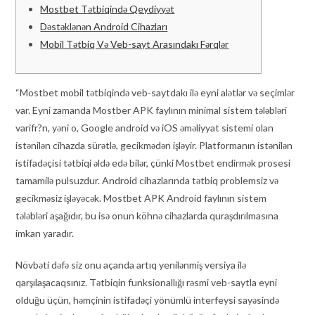
Mostbet Tətbiqində Qeydiyyət
Dəstəklənən Android Cihazları
Mobil Tətbiq Və Veb-sayt Arasındakı Fərqlər
“Mostbet mobil tətbiqində veb-saytdakı ilə eyni alətlər və seçimlər
var. Eyni zamanda Mostber APK faylının minimal sistem tələbləri
varifr?n, yəni o, Google android və iOS əməliyyat sistemi olan
istənilən cihazda sürətlə, gecikmədən işləyir. Platformanın istənilən
istifadəçisi tətbiqi əldə edə bilər, çünki Mostbet endirmək prosesi
tamamilə pulsuzdur. Android cihazlarında tətbiq problemsiz və
gecikməsiz işləyəcək. Mostbet APK Android faylının sistem
tələbləri aşağıdır, bu isə onun köhnə cihazlarda quraşdırılmasına
imkan yaradır.
Növbəti dəfə siz onu açanda artıq yenilənmiş versiya ilə
qarşılaşacaqsınız. Tətbiqin funksionallığı rəsmi veb-saytla eyni
olduğu üçün, həmçinin istifadəçi yönümlü interfeysi sayəsində