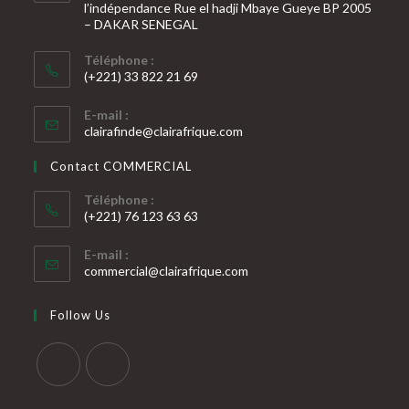
l’indépendance Rue el hadji Mbaye Gueye BP 2005
– DAKAR SENEGAL
Téléphone :
(+221) 33 822 21 69
S’ouvre
E-mail :
dans
S’ouvre
clairafinde@clairafrique.com
votre
dans
votre
application
Contact COMMERCIAL
application
Téléphone :
(+221) 76 123 63 63
S’ouvre
E-mail :
dans
S’ouvre
commercial@clairafrique.com
votre
dans
votre
application
Follow Us
application
S’ouvre
S’ouvre