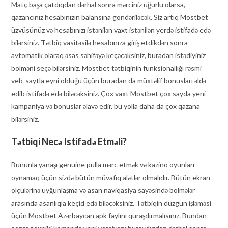
Matç başa çatdıqdan dərhal sonra mərciniz uğurlu olarsa,
qazancınız hesabınızın balansına göndəriləcək. Siz artıq Mostbet
üzvüsünüz və hesabınızı istənilən vaxt istənilən yerdə istifadə edə
bilərsiniz. Tətbiq vasitəsilə hesabınıza giriş etdikdən sonra
avtomatik olaraq əsas səhifəyə keçəcəksiniz, buradan istədiyiniz
bölməni seçə bilərsiniz. Mostbet tətbiqinin funksionallığı rəsmi
veb-saytla eyni olduğu üçün buradan da müxtəlif bonusları əldə
edib istifadə edə biləcəksiniz. Çox vaxt Mostbet çox sayda yeni
kampaniya və bonuslar əlavə edir, bu yolla daha da çox qazana
bilərsiniz.
Tətbiqi Necə Istifadə Etməli?
Bununla yanaşı genuine pulla mərc etmək və kazino oyunları
oynamaq üçün sizdə bütün müvafiq alətlər olmalıdır. Bütün ekran
ölçülərinə uyğunlaşma və asan naviqasiya sayəsində bölmələr
arasında asanlıqla keçid edə biləcəksiniz. Tətbiqin düzgün işləməsi
üçün Mostbet Azərbaycan apk faylını quraşdırmalısınız. Bundan