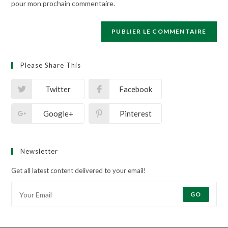
pour mon prochain commentaire.
Please Share This
Twitter
Facebook
Google+
Pinterest
Newsletter
Get all latest content delivered to your email!
GO