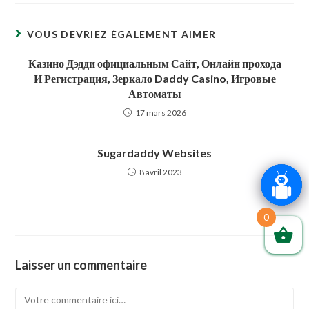
fenêtre
fenêtre
VOUS DEVRIEZ ÉGALEMENT AIMER
Казино Дэдди официальным Сайт, Онлайн прохода
И Регистрация, Зеркало Daddy Casino, Игровые
Автоматы
17 mars 2026
Sugardaddy Websites
8 avril 2023
0
Laisser un commentaire
Comment