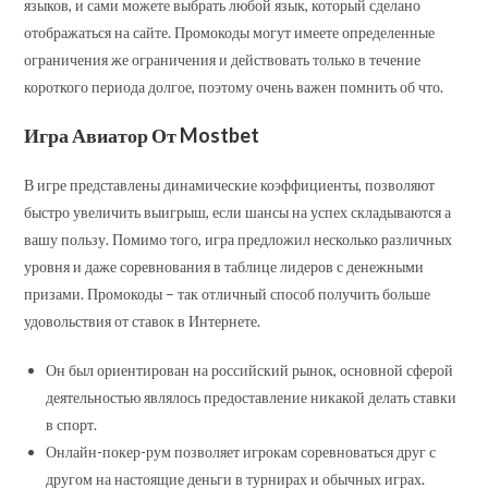
языков, и сами можете выбрать любой язык, который сделано
отображаться на сайте. Промокоды могут имеете определенные
ограничения же ограничения и действовать только в течение
короткого периода долгое, поэтому очень важен помнить об что.
Игра Авиатор От Mostbet
В игре представлены динамические коэффициенты, позволяют
быстро увеличить выигрыш, если шансы на успех складываются а
вашу пользу. Помимо того, игра предложил несколько различных
уровня и даже соревнования в таблице лидеров с денежными
призами. Промокоды – так отличный способ получить больше
удовольствия от ставок в Интернете.
Он был ориентирован на российский рынок, основной сферой
деятельностью являлось предоставление никакой делать ставки
в спорт.
Онлайн-покер-рум позволяет игрокам соревноваться друг с
другом на настоящие деньги в турнирах и обычных играх.