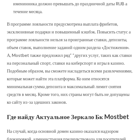
именинника должно превышать до праздничной даты RUB а
течение месяца.
В программе лояльности предусмотрена выплата фрибетов,
эксклюзивные подарки и повышенный кэшбэк. Повысить статус а
программе лояльности нельзя за проигранные ставки, депозиты,
объем ставок, выполнение заданий одним раздела «Достижения».
А, Mostbet также предложил ряд” “других услуг, таких как ставки
на персональный спорт, ставки на киберспорт и игры в казино.
Подобным образом, вы сможете насладиться всеми развлечениями,
которые может найти эта платформа. Ко ним относятся
минимальная сумма депозита и максимальный лимит снятия
средств в месяц. Кроме того, них страны могут быть не допущены
ко сайту из-за здешних законов.
Где найду Актуальное Зеркало Бк Mostbet
На случай, когда основной домен казино оказался надзором
блокировкой, администрация предчувствовала для посетителей