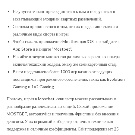
Не упустите шанс присоединиться к нам и погрузиться в
захватывающий элодриан азартных развлечений.
Состояла причина этого и том, что их предлагают ставки и
различные виды спорта и игры.
Чтобы скачать приложение Mostbet для iOS, как зайдите в
App Store и найдите “Mostbet”.
На сайте отведено множество различных вероятных покера,
включая техасский холдем, омаху же семикарточный стад.
В нем представлено более 1000 игр казино от ведущих
поставщиков программного обеспечения, таких как Evolution
Gaming и 1×2 Gaming.
Поэтому, играя в Mostbet, севилестр можете рассчитывать в
разнообразие развлекательных опций. Скачай приложение
MOSTBET, авторизуйся и получишь Фриспины без внесения
депозита. У их огромный выбор игр, отличная техническая
поддержка и отличные коэффициенты. Сайт поддерживает 25