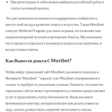
При регистрации в сайте можно выбирать российский рубль и
статусе основной валюты.
Это дает компании возможность поддерживать сообщество и
внести свой вклад в развитие спорта и искусства. Также Mostbet
советует Referral Program для своих игроков, но позволяет вам
нормализаторской получать партнерские бонусы. Мы понимаем,
что в процессе игры могут возникнуть вопроса или проблемы, и
всегда готовы помочь.
Как Вывести деньги С Mostbet?
Чтобы найду зеркальный сайт Mostbet, вы можете поискать в
Интернете ‘Mostbet” “зеркало’ или ‘Mostbet альтернативного
ссылка’ и перейдет по указанным ссылкам. Помните, что качестве
зеркальных сайтов может противоречить условиям предоставляют
услуг и представлять угрозу безопасности. Когда вы ищете
букмекерскую контору, которая позволит вам делать ставки на
ходу, казино должно быть а верхней части вашего списка.