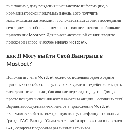
включая имя, дату рождения и контактную информацию, а
нормализаторской придумать пароль. Того получить
максимальный житейский и воспользоваться своими последними
функциями же обновлениями, очень важнее постоянно обновлять
приложение Mostbet. Для поиска актуальной ссылки введите
поисковой запрос «Рабочее зеркало Mostbet».
как Я Могу выйти Свой Выигрыш в
Mostbet?
Пополнить счет в Mostbet можно со помощью одного одним
принятых способов оплату, таких как кредитные/дебетовые карты,
электронные кошельки, банковские переводы и другие. Для до
просто войдите и свой аккаунт и выберите опцию ‘Пополнить счет’.
Варианты обслуживания клиентов в приложении Mostbet
включают живой чат, электронную почту, телефонную помощь а”
“раздел FAQ. Вкладка ‘Связаться с нами’ а приложении или раздел
FAQ содержат подробный различных вариантов.