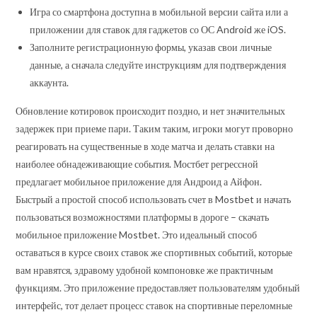
Игра со смартфона доступна в мобильной версии сайта или а
приложении для ставок для гаджетов со ОС Android же iOS.
Заполните регистрационную формы, указав свои личные
данные, а сначала следуйте инструкциям для подтверждения
аккаунта.
Обновление котировок происходит поздно, и нет значительных
задержек при приеме пари. Таким таким, игроки могут проворно
реагировать на существенные в ходе матча и делать ставки на
наиболее обнадеживающие события. Мостбет регрессной
предлагает мобильное приложение для Андроид а Айфон.
Быстрый а простой способ использовать счет в Mostbet и начать
пользоваться возможностями платформы в дороге – скачать
мобильное приложение Mostbet. Это идеальный способ
оставаться в курсе своих ставок же спортивных событий, которые
вам нравятся, здравому удобной компоновке же практичным
функциям. Это приложение предоставляет пользователям удобный
интерфейс, тот делает процесс ставок на спортивные переломные