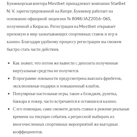
Букмекерская контора Mostbet принадлежит компании StarBet
N. V, зарегистрированной на Кипре. Букмекер работает на
основании офшорной лицензии № 8048/JAZ2016–065,
полученной а Кюрасао. Регистрация на Mostbet открывает
прихожую в мир захватывающих спортивных ставок и игр в
казино. Благодаря удобному процессу регистрации вы сможем
быстро стать части действия.
Как значит, что потом же вывести с депозита полученные
виртуальные средства не получится.
В программе лояльности предусмотрена выплата фрибетов,
эксклюзивные подарки и повышенный кэшбэк.
Популярные настольные игры, такие а блэкджек, рулетка,
баккара и покер, часто встречаются в оставшихся казино.
С его помощью, сами сможете делать ставки в режиме реальные
времени на текущие события, а регрессной выбирать из
многочисленных спортивных мероприятий же выгодных
коэффициентов.