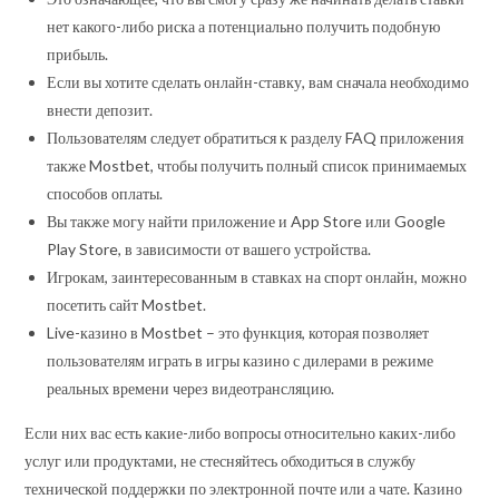
нет какого-либо риска а потенциально получить подобную
прибыль.
Если вы хотите сделать онлайн-ставку, вам сначала необходимо
внести депозит.
Пользователям следует обратиться к разделу FAQ приложения
также Mostbet, чтобы получить полный список принимаемых
способов оплаты.
Вы также могу найти приложение и App Store или Google
Play Store, в зависимости от вашего устройства.
Игрокам, заинтересованным в ставках на спорт онлайн, можно
посетить сайт Mostbet.
Live-казино в Mostbet – это функция, которая позволяет
пользователям играть в игры казино с дилерами в режиме
реальных времени через видеотрансляцию.
Если них вас есть какие-либо вопросы относительно каких-либо
услуг или продуктами, не стесняйтесь обходиться в службу
технической поддержки по электронной почте или а чате. Казино