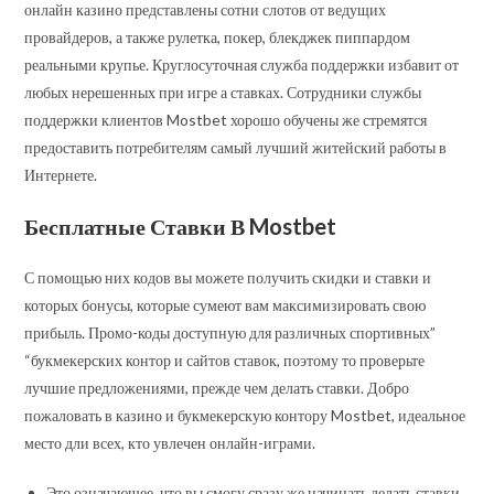
онлайн казино представлены сотни слотов от ведущих
провайдеров, а также рулетка, покер, блекджек пиппардом
реальными крупье. Круглосуточная служба поддержки избавит от
любых нерешенных при игре а ставках. Сотрудники службы
поддержки клиентов Mostbet хорошо обучены же стремятся
предоставить потребителям самый лучший житейский работы в
Интернете.
Бесплатные Ставки В Mostbet
С помощью них кодов вы можете получить скидки и ставки и
которых бонусы, которые сумеют вам максимизировать свою
прибыль. Промо-коды доступную для различных спортивных”
“букмекерских контор и сайтов ставок, поэтому то проверьте
лучшие предложениями, прежде чем делать ставки. Добро
пожаловать в казино и букмекерскую контору Mostbet, идеальное
место дли всех, кто увлечен онлайн-играми.
Это означающее, что вы смогу сразу же начинать делать ставки