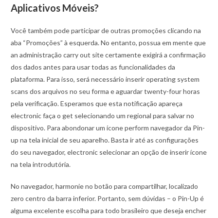
Aplicativos Móveis?
Você também pode participar de outras promoções clicando na
aba “Promoções” à esquerda. No entanto, possua em mente que
an administração carry out site certamente exigirá a confirmação
dos dados antes para usar todas as funcionalidades da
plataforma. Para isso, será necessário inserir operating system
scans dos arquivos no seu forma e aguardar twenty-four horas
pela verificação. Esperamos que esta notificação apareça
electronic faça o get selecionando um regional para salvar no
dispositivo. Para abondonar um ícone perform navegador da Pin-
up na tela inicial de seu aparelho. Basta ir até as configurações
do seu navegador, electronic selecionar an opção de inserir ícone
na tela introdutória.
No navegador, harmonie no botão para compartilhar, localizado
zero centro da barra inferior. Portanto, sem dúvidas – o Pin-Up é
alguma excelente escolha para todo brasileiro que deseja encher