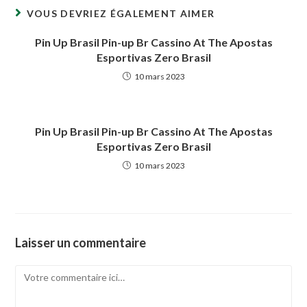
VOUS DEVRIEZ ÉGALEMENT AIMER
Pin Up Brasil Pin-up Br Cassino At The Apostas
Esportivas Zero Brasil
10 mars 2023
Pin Up Brasil Pin-up Br Cassino At The Apostas
Esportivas Zero Brasil
10 mars 2023
Laisser un commentaire
Comment