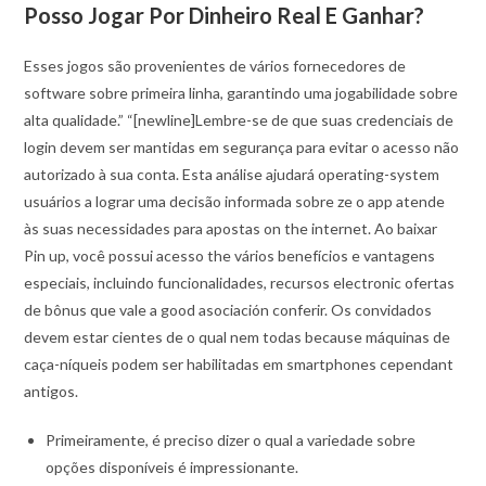
Posso Jogar Por Dinheiro Real E Ganhar?
Esses jogos são provenientes de vários fornecedores de
software sobre primeira linha, garantindo uma jogabilidade sobre
alta qualidade.” “[newline]Lembre-se de que suas credenciais de
login devem ser mantidas em segurança para evitar o acesso não
autorizado à sua conta. Esta análise ajudará operating-system
usuários a lograr uma decisão informada sobre ze o app atende
às suas necessidades para apostas on the internet. Ao baixar
Pin up, você possui acesso the vários benefícios e vantagens
especiais, incluindo funcionalidades, recursos electronic ofertas
de bônus que vale a good asociación conferir. Os convidados
devem estar cientes de o qual nem todas because máquinas de
caça-níqueis podem ser habilitadas em smartphones cependant
antigos.
Primeiramente, é preciso dizer o qual a variedade sobre
opções disponíveis é impressionante.