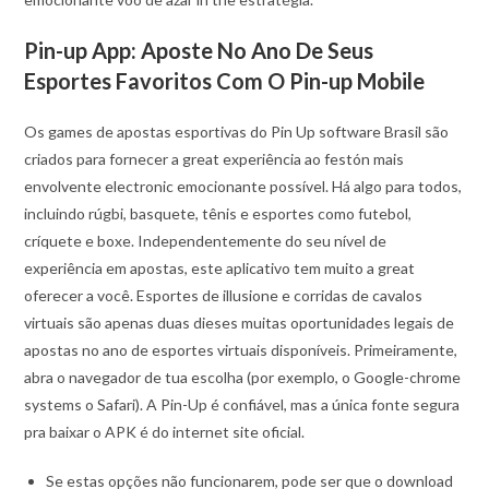
Pin-up App: Aposte No Ano De Seus
Esportes Favoritos Com O Pin-up Mobile
Os games de apostas esportivas do Pin Up software Brasil são
criados para fornecer a great experiência ao festón mais
envolvente electronic emocionante possível. Há algo para todos,
incluindo rúgbi, basquete, tênis e esportes como futebol,
críquete e boxe. Independentemente do seu nível de
experiência em apostas, este aplicativo tem muito a great
oferecer a você. Esportes de illusione e corridas de cavalos
virtuais são apenas duas dieses muitas oportunidades legais de
apostas no ano de esportes virtuais disponíveis. Primeiramente,
abra o navegador de tua escolha (por exemplo, o Google-chrome
systems o Safari). A Pin-Up é confiável, mas a única fonte segura
pra baixar o APK é do internet site oficial.
Se estas opções não funcionarem, pode ser que o download