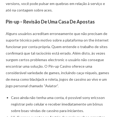
versions, você pode pulsar em quebras em relação à serviço e
até na contagem sobre aces.
Pin-up – Revisão De Uma Casa De Apostas
Alguns usuários acreditam erroneamente que não precisam de
suporte técnico pelo motivo sobre a plataforma on the internet
funcionar por conta própria. Quem entende o trabalho de sites
confirmará que tal raciocínio está errado. Além disto, às vezes
surgem certos problemas electronic o usuário não consegue
encontrar uma solução. O Pin-up Casino oferece uma
considerável variedade de games, incluindo caça-níqueis, games
de mesa como blackjack e roleta, jogos de cassino ao vivo e um
jogo personal chamado “Aviator”.
Caso ainda não tenha uma conta, é possível sony ericsson
registrar pelo celular e receber imediatamente um bônus
sobre boas-vindas de cassino para iniciantes.