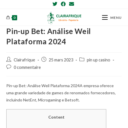
Skip
to
content
0
MENU
Pin-up Bet: Análise Weil
Plataforma 2024
Post
Post
Post
Clairafrique
25 mars 2023
pin up casino
author:
published:
category:
Post
0 commentaire
comments:
Pin-up Bet: Análise Weil Plataforma 2024
A empresa oferece
uma grande variedade de games de renomados fornecedores,
incluindo NetEnt, Microgaming e Betsoft.
Content