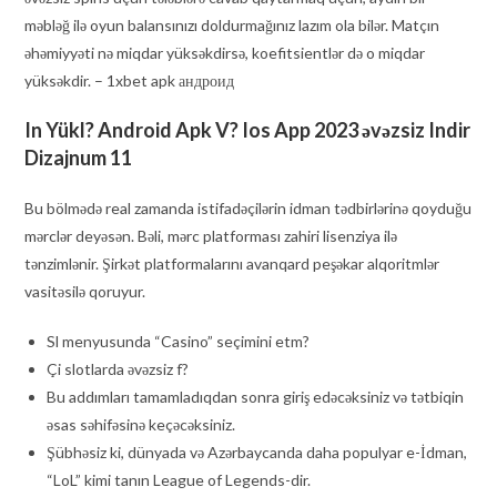
məbləğ ilə oyun balansınızı doldurmağınız lazım ola bilər. Matçın
əhəmiyyəti nə miqdar yüksəkdirsə, koefitsientlər də o miqdar
yüksəkdir. – 1xbet apk андроид
In Yükl? Android Apk V? Ios App 2023 əvəzsiz Indir
Dizajnum 11
Bu bölmədə real zamanda istifadəçilərin idman tədbirlərinə qoyduğu
mərclər deyəsən. Bəli, mərc platforması zahiri lisenziya ilə
tənzimlənir. Şirkət platformalarını avanqard peşəkar alqoritmlər
vasitəsilə qoruyur.
Sl menyusunda “Casino” seçimini etm?
Çi slotlarda əvəzsiz f?
Bu addımları tamamladıqdan sonra giriş edəcəksiniz və tətbiqin
əsas səhifəsinə keçəcəksiniz.
Şübhəsiz ki, dünyada və Azərbaycanda daha populyar e-İdman,
“LoL” kimi tanın League of Legends-dir.