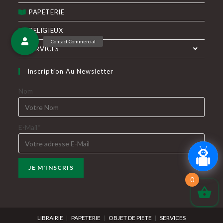
PAPETERIE
RELIGIEUX
SERVICES
Inscription Au Newsletter
Nom
E-Mail*
0
LIBRAIRIE
PAPETERIE
OBJET DE PIETE
SERVICES