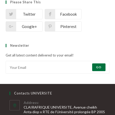
Please Share This
Twitter
Facebook
Google+
Pinterest
Newsletter
Get all latest content delivered to your email!
GO
Contacts UNIVERSITE
Address:
CLAIRAFRIQUE UNIVERSITE, Avenue cheikh
Anta diop x RTE de l’Université prolongée BP 2005