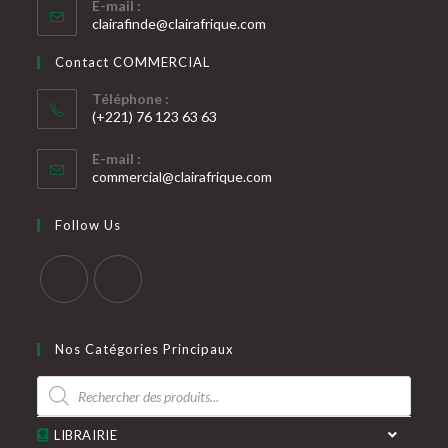
E-mail :
dans
S’ouvre
clairafinde@clairafrique.com
votre
dans
votre
application
Contact COMMERCIAL
application
Téléphone :
(+221) 76 123 63 63
S’ouvre
E-mail :
dans
S’ouvre
commercial@clairafrique.com
votre
dans
votre
application
Follow Us
application
S’ouvre
S’ouvre
dans
dans
Nos Catégories Principaux
un
un
Recherche
nouvel
nouvel
de
produits
onglet
onglet
LIBRAIRIE