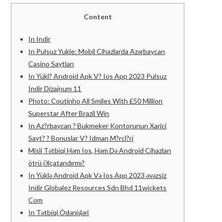
Content
In Indir
In Pulsuz Yukle: Mobil Cihazlarda Azərbaycan
Casino Saytları
In Yükl? Android Apk V? Ios App 2023 Pulsuz
Indir Dizajnum 11
Photo: Coutinho All Smiles With £50 Million
Superstar After Brazil Win
In Az?rbaycan ? Bukmeker Kontorunun Xarici
Sayt? ? Bonuslar V? Idman M?rcl?ri
Misli Tətbiqi Həm Ios, Həm Də Android Cihazları
ötrü Əlçatandırmı?
In Yüklə Android Apk Və Ios App 2023 əvəzsiz
Indir Globalez Resources Sdn Bhd 11wickets
Com
In Tətbiqi Ödənişləri