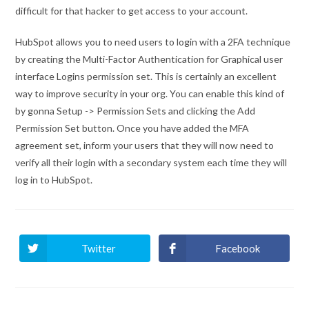
difficult for that hacker to get access to your account.
HubSpot allows you to need users to login with a 2FA technique
by creating the Multi-Factor Authentication for Graphical user
interface Logins permission set. This is certainly an excellent
way to improve security in your org. You can enable this kind of
by gonna Setup -> Permission Sets and clicking the Add
Permission Set button. Once you have added the MFA
agreement set, inform your users that they will now need to
verify all their login with a secondary system each time they will
log in to HubSpot.
Twitter
Facebook
Ouvrir
Ouvrir
dans
dans
une
une
autre
autre
fenêtre
fenêtre