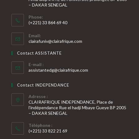
– DAKAR SENEGAL
Phone:
(+221) 33 864 69 40
S’ouvre
Email:
dans
S’ouvre
clairafuniv@clairafrique.com
votre
dans
votre
application
Contact ASSISTANTE
application
E-mail :
S’ouvre
assistantedg@clairafrique.com
dans
votre
Contact INDEPENDANCE
application
Adresse :
CLAIRAFRIQUE INDEPENDANCE, Place de
l’indépendance Rue el hadji Mbaye Gueye BP 2005
– DAKAR SENEGAL
Téléphone :
(+221) 33 822 21 69
S’ouvre