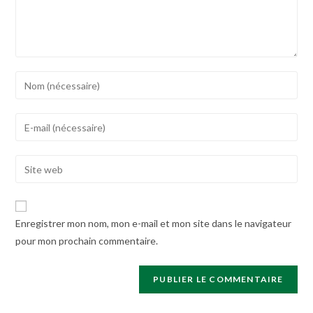
Enter
your
name
Enter
or
your
username
email
Enter
to
address
your
comment
to
website
comment
URL
Enregistrer mon nom, mon e-mail et mon site dans le navigateur
(optional)
pour mon prochain commentaire.