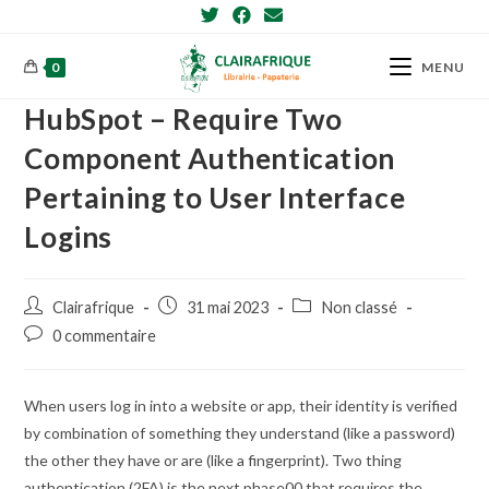
Skip
to
content
0
MENU
HubSpot – Require Two
Component Authentication
Pertaining to User Interface
Logins
Post
Post
Post
Clairafrique
31 mai 2023
Non classé
author:
published:
category:
Post
0 commentaire
comments:
When users log in into a website or app, their identity is verified
by combination of something they understand (like a password)
the other they have or are (like a fingerprint). Two thing
authentication (2FA) is the next phase00 that requires the