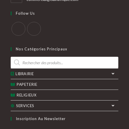
votre
dans
votre
application
Follow Us
application
S’ouvre
S’ouvre
dans
dans
Nos Catégories Principaux
un
un
Recherche
nouvel
nouvel
de
produits
onglet
onglet
LIBRAIRIE
PAPETERIE
RELIGIEUX
SERVICES
Inscription Au Newsletter