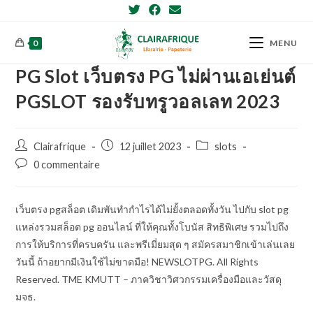
Skip
to
content
0
MENU
PG Slot เว็บตรง PG ไม่ผ่านเอเย่นต์
PGSLOT รองรับทรูวอลเลท 2023
Post
Post
Post
Clairafrique
12 juillet 2023
slots
author:
published:
category:
Post
0 commentaire
comments:
เว็บตรง pgสล็อต เดิมพันทำกำไรได้ไม่ยั้งตลอดทั้งวัน ไปกับ slot pg
แหล่งรวมสล็อต pg ออนไลน์ ที่ให้คุณทั้งโบนัส สิทธิพิเศษ รวมไปถึง
การให้บริการที่ครบครัน และพรีเมี่ยมสุด ๆ สมัครสมาชิกเข้าเล่นเลย
วันนี้ ถ้าอยากมีเงินใช้ไม่ขาดมือ! NEWSLOTPG. All Rights
Reserved. TME KMUTT – ภาควิชาวิศวกรรมเครื่องมือและวัสดุ
มจธ.