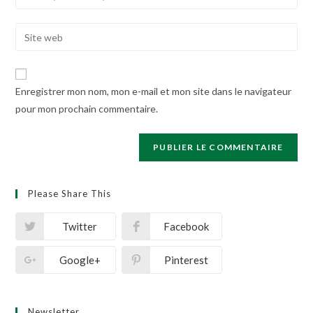
your
username
email
Enter
to
address
your
comment
to
website
comment
URL
Enregistrer mon nom, mon e-mail et mon site dans le navigateur
(optional)
pour mon prochain commentaire.
Please Share This
Twitter
Facebook
Google+
Pinterest
Newsletter