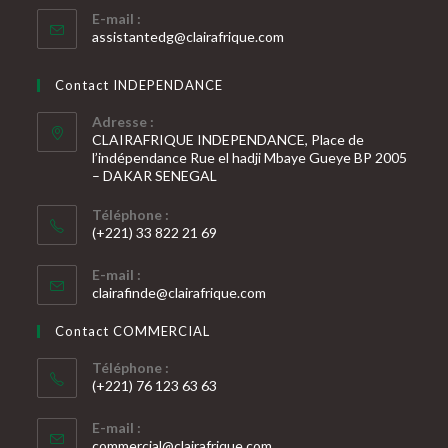
E-mail :
S’ouvre
assistantedg@clairafrique.com
dans
votre
Contact INDEPENDANCE
application
Adresse :
CLAIRAFRIQUE INDEPENDANCE, Place de
l’indépendance Rue el hadji Mbaye Gueye BP 2005
– DAKAR SENEGAL
Téléphone :
(+221) 33 822 21 69
S’ouvre
E-mail :
dans
S’ouvre
clairafinde@clairafrique.com
votre
dans
votre
application
Contact COMMERCIAL
application
Téléphone :
(+221) 76 123 63 63
S’ouvre
E-mail :
dans
S’ouvre
commercial@clairafrique.com