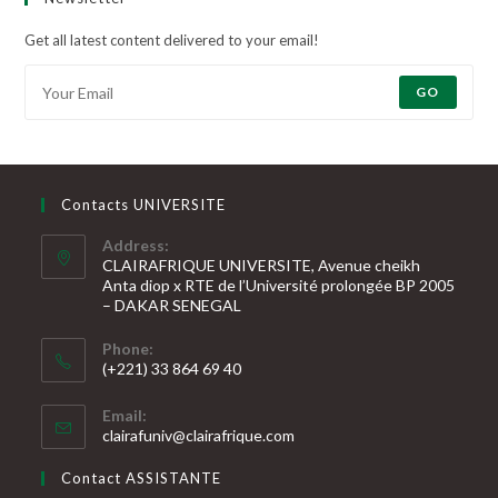
Get all latest content delivered to your email!
GO
Contacts UNIVERSITE
Address:
CLAIRAFRIQUE UNIVERSITE, Avenue cheikh
Anta diop x RTE de l’Université prolongée BP 2005
– DAKAR SENEGAL
Phone:
(+221) 33 864 69 40
S’ouvre
Email:
dans
S’ouvre
clairafuniv@clairafrique.com
votre
dans
votre
application
Contact ASSISTANTE
application