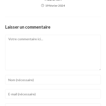
19 février 2024
Laisser un commentaire
Comment
Enter
your
name
Enter
or
your
username
email