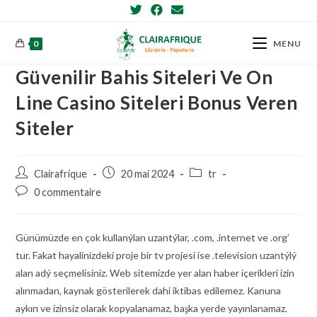
Skip
to
content
0
MENU
Güvenilir Bahis Siteleri Ve On
Line Casino Siteleri Bonus Veren
Siteler
Post
Post
Post
Clairafrique
20 mai 2024
tr
author:
published:
category:
Post
0 commentaire
comments:
Günümüzde en çok kullanýlan uzantýlar, .com, .internet ve .org’
tur. Fakat hayalinizdeki proje bir tv projesi ise .television uzantýlý
alan adý seçmelisiniz. Web sitemizde yer alan haber içerikleri izin
alınmadan, kaynak gösterilerek dahi iktibas edilemez. Kanuna
aykırı ve izinsiz olarak kopyalanamaz, başka yerde yayınlanamaz.