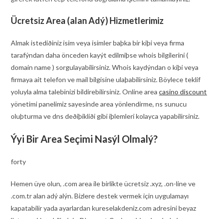
Ücretsiz Area (alan Adý) Hizmetlerimiz
Almak istediðiniz isim veya isimler baþka bir kiþi veya firma
tarafýndan daha önceden kayýt edilmiþse whois bilgilerini (
domain name ) sorgulayabilirsiniz. Whois kaydýndan o kiþi veya
firmaya ait telefon ve mail bilgisine ulaþabilirsiniz. Böylece teklif
yoluyla alma talebinizi bildirebilirsiniz. Online area
casino discount
yönetimi panelimiz sayesinde area yönlendirme, ns sunucu
oluþturma ve dns deðiþikliði gibi iþlemleri kolayca yapabilirsiniz.
Ýyi Bir Area Seçimi Nasýl Olmalý?
forty
Hemen üye olun, .com area ile birlikte ücretsiz .xyz, .on-line ve
.com.tr alan adý alýn. Bizlere destek vermek için uygulamayı
kapatabilir yada ayarlardan kureselakdeniz.com adresini beyaz