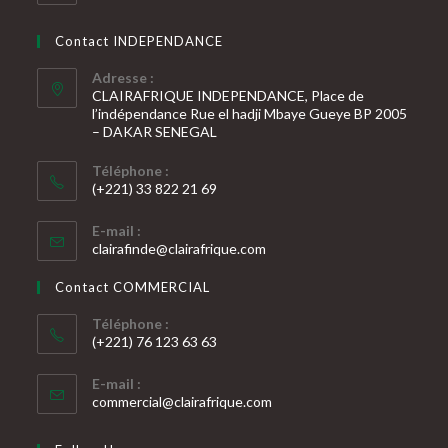
dans
votre
Contact INDEPENDANCE
application
Adresse :
CLAIRAFRIQUE INDEPENDANCE, Place de
l’indépendance Rue el hadji Mbaye Gueye BP 2005
– DAKAR SENEGAL
Téléphone :
(+221) 33 822 21 69
S’ouvre
E-mail :
dans
S’ouvre
clairafinde@clairafrique.com
votre
dans
votre
application
Contact COMMERCIAL
application
Téléphone :
(+221) 76 123 63 63
S’ouvre
E-mail :
dans
S’ouvre
commercial@clairafrique.com
votre
dans
votre
application