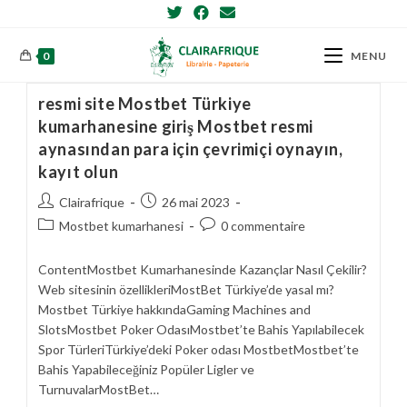
Skip
to
content
0
MENU
resmi site Mostbet Türkiye
kumarhanesine giriş Mostbet resmi
aynasından para için çevrimiçi oynayın,
kayıt olun
Post
Post
Clairafrique
26 mai 2023
author:
published:
Post
Post
Mostbet kumarhanesi
0 commentaire
category:
comments:
ContentMostbet Kumarhanesinde Kazançlar Nasıl Çekilir?
Web sitesinin özellikleriMostBet Türkiye’de yasal mı?
Mostbet Türkiye hakkındaGaming Machines and
SlotsMostbet Poker OdasıMostbet’te Bahis Yapılabilecek
Spor TürleriTürkiye’deki Poker odası MostbetMostbet’te
Bahis Yapabileceğiniz Popüler Ligler ve
TurnuvalarMostBet…