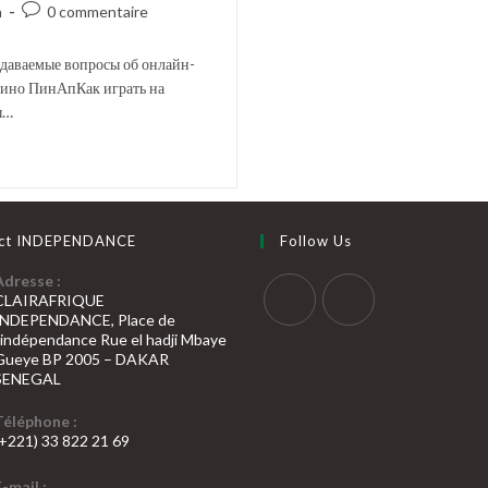
Post
n
0 commentaire
ПинАп
comments:
казино
адаваемые вопросы об онлайн-
зино ПинАпКак играть на
ы…
ct INDEPENDANCE
Follow Us
Adresse :
CLAIRAFRIQUE
INDEPENDANCE, Place de
S’ouvre
S’ouvre
l’indépendance Rue el hadji Mbaye
Gueye BP 2005 – DAKAR
dans
dans
SENEGAL
un
un
nouvel
nouvel
Téléphone :
(+221) 33 822 21 69
onglet
onglet
’ouvre
E-mail :