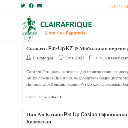
Skip
(+221) 3
to
content
Скачать Pin-Up KZ ᐉ Мобильная версия 
Post
Post
Post
Clairafrique
5 mai 2023
PinUp Kazakhsta
author:
published:
category:
ContentОфициальное зеркало для гарантированного досту
АпПриложение Пин Ап на Андроидтакие Виды Спорта ото
Линия СтавокВ онлайн казино Pin Up как использовать б
Скачать
Continuer La Lecture
Pin-
Up
Пин Ап Казино Pin Up Casino Официаль
KZ
Казахстан
ᐉ