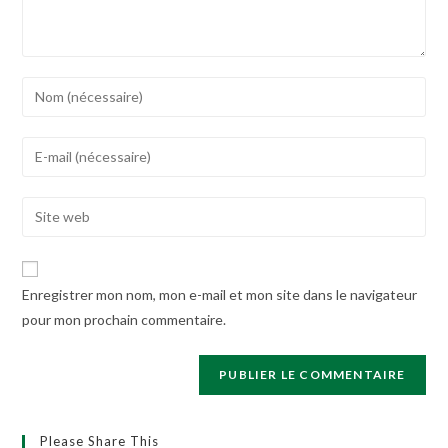
Enter
your
name
Enter
or
your
username
email
Enter
to
address
your
comment
to
website
comment
URL
Enregistrer mon nom, mon e-mail et mon site dans le navigateur
(optional)
pour mon prochain commentaire.
Please Share This