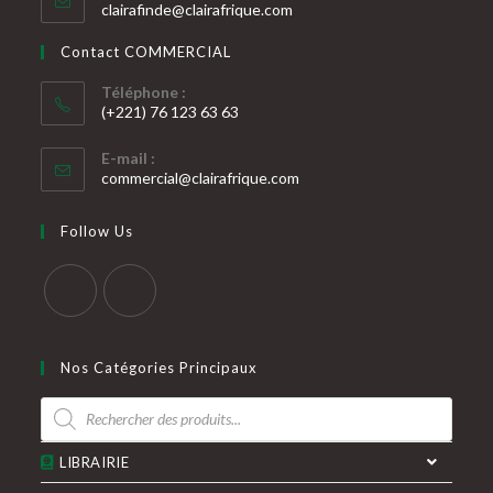
S’ouvre
clairafinde@clairafrique.com
votre
dans
votre
application
Contact COMMERCIAL
application
Téléphone :
(+221) 76 123 63 63
S’ouvre
E-mail :
dans
S’ouvre
commercial@clairafrique.com
votre
dans
votre
application
Follow Us
application
S’ouvre
S’ouvre
dans
dans
Nos Catégories Principaux
un
un
Recherche
nouvel
nouvel
de
produits
onglet
onglet
LIBRAIRIE