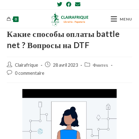
Skip
to
content
0
MENU
Какие способы оплаты battle
net ? Вопросы на DTF
Post
Post
Post
Clairafrique
28 avril 2023
Финтех
author:
published:
category:
Post
0 commentaire
comments: