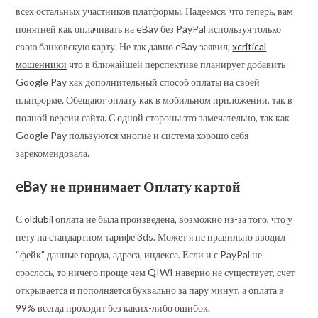
всех остальных участников платформы. Надеемся, что теперь, вам
понятней как оплачивать на eBay без PayPal используя только
свою банковскую карту. Не так давно eBay заявил,
xcritical
мошенники
что в ближайшей перспективе планирует добавить
Google Pay как дополнительный способ оплаты на своей
платформе. Обещают оплату как в мобильном приложении, так в
полной версии сайта. С одной стороны это замечательно, так как
Google Pay пользуются многие и система хорошо себя
зарекомендовала.
eBay не принимает Оплату картой
С oldubil оплата не была произведена, возможно из-за того, что у
нету на стандартном тарифе 3ds. Может я не правильно вводил
“фейк” данные города, адреса, индекса. Если и с PayPal не
срослось, то ничего проще чем QIWI наверно не существует, счет
открывается и пополняется буквально за пару минут, а оплата в
99% всегда проходит без каких-либо ошибок.