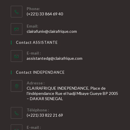
Phone:
(+221) 33 864 69 40
S’ouvre
Email:
dans
S’ouvre
clairafuniv@clairafrique.com
votre
dans
votre
application
Contact ASSISTANTE
application
E-mail :
S’ouvre
assistantedg@clairafrique.com
dans
votre
Contact INDEPENDANCE
application
Adresse :
CLAIRAFRIQUE INDEPENDANCE, Place de
l’indépendance Rue el hadji Mbaye Gueye BP 2005
– DAKAR SENEGAL
Téléphone :
(+221) 33 822 21 69
S’ouvre
E-mail :
dans