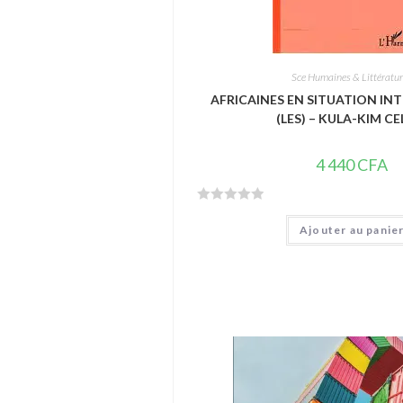
Sce Humaines & Littératu
AFRICAINES EN SITUATION IN
(LES) – KULA-KIM CE
4 440
CFA
N
Ajouter au panie
o
t
e
0
s
u
r
5