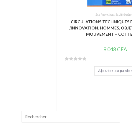
Sce Humaines & Littératu
CIRCULATIONS TECHNIQUES 
L’INNOVATION. HOMMES, OBJET
MOUVEMENT – COTTE
9 048
CFA
N
Ajouter au panie
o
t
e
0
s
u
r
Search
5
for: