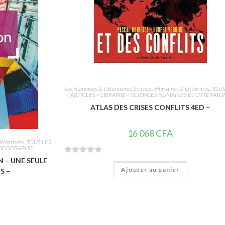
5
Sce Humaines & Littératures
,
Sciences Humaines & Littéraires
,
TOUS
ARTICLES > LIBRAIRIE > SCIENCES HUMAINES ET LITTÉRATU
ATLAS DES CRISES CONFLITS 4ED –
16 068
CFA
ttératures
,
TOUS LES
- GEOGRAPHIE
 – UNE SEULE
N
Ajouter au panier
S –
o
t
e
0
s