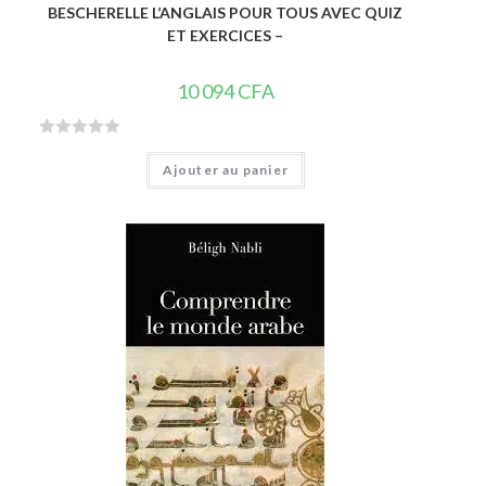
BESCHERELLE L’ANGLAIS POUR TOUS AVEC QUIZ
ET EXERCICES –
10 094
CFA
N
Ajouter au panier
o
t
e
0
s
u
r
5