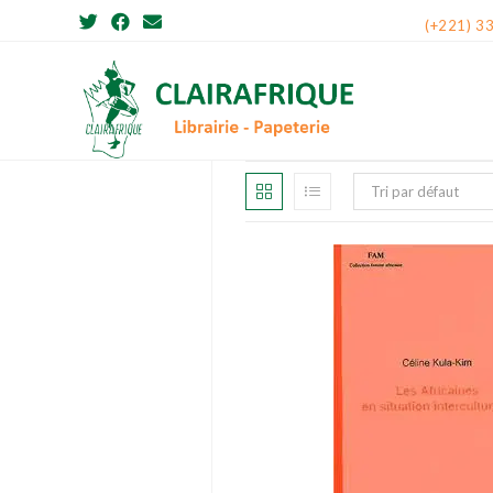
Skip
(+221) 3
to
content
Tri par défaut