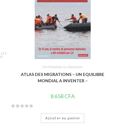
r
5
 LES
RE
Sce Humaines & Littératures
ATLAS DES MIGRATIONS – UN EQUILIBRE
MONDIAL A INVENTER –
8 658
CFA
N
Ajouter au panier
o
t
e