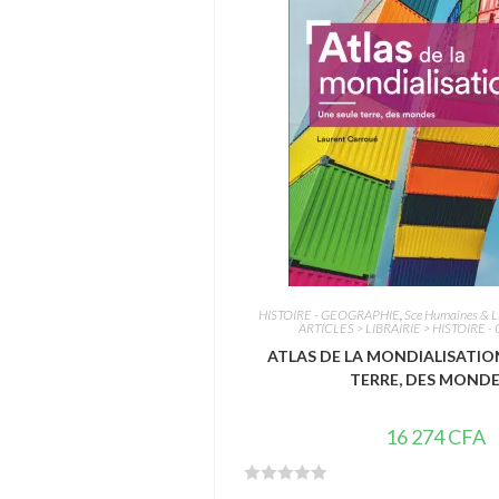
HISTOIRE - GEOGRAPHIE
,
Sce Humaines & Li
ARTICLES > LIBRAIRIE > HISTOIRE 
ATLAS DE LA MONDIALISATION
TERRE, DES MONDE
16 274
CFA
N