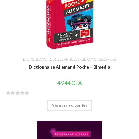
5
DICTIONNAIRE
,
TOUS LES ARTICLES>LIBRAIRIE>Dictonnaire
Dictionnaire Allemand Poche – Bimedia
4 944
CFA
N
Ajouter au panier
o
t
e
0
s