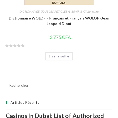
DICTIONNAIRE
,
TOUS LES ARTICLES>LIBRAIRIE>Dictonnaire
Dictionnaire WOLOF – Français et Français WOLOF -Jean
Leopold Diouf
13 775
CFA
N
Lire la suite
o
t
e
0
s
Search
u
for:
r
5
Articles Récents
Casinos in Dubai: List of Authorized