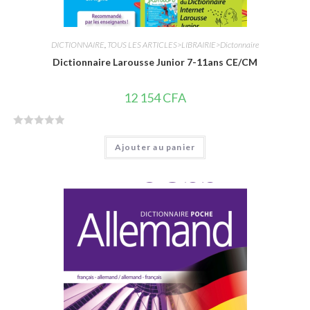
DICTIONNAIRE
,
TOUS LES ARTICLES>LIBRAIRIE>Dictonnaire
Dictionnaire Larousse Junior 7-11ans CE/CM
12 154
CFA
N
Ajouter au panier
o
t
e
0
s
u
r
5