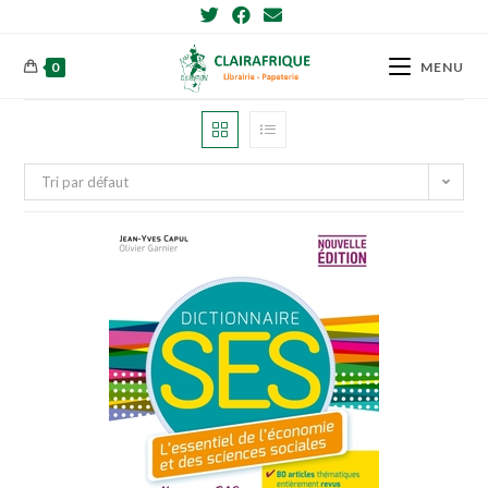
Skip
to
content
0
MENU
Tri par défaut