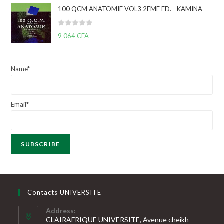
t
5
100 QCM ANATOMIE VOL3 2EME ED. - KAMINA
e
0
N
9 064
CFA
s
o
u
t
r
e
5
Name*
0
s
u
Email*
r
5
Contacts UNIVERSITE
Address:
CLAIRAFRIQUE UNIVERSITE, Avenue cheikh