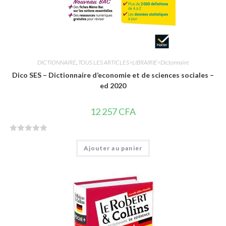
DICTIONNAIRE
,
TOUS LES ARTICLES>LIBRAIRIE>Dictonnaire
Dico SES – Dictionnaire d’economie et de sciences sociales –
ed 2020
12 257
CFA
N
Ajouter au panier
o
t
e
0
s
u
r