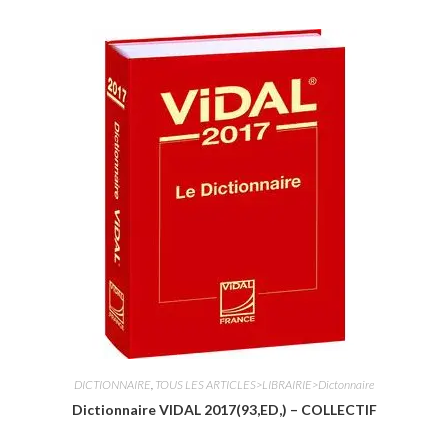
t
e
0
s
u
r
5
DICTIONNAIRE
,
TOUS LES ARTICLES>LIBRAIRIE>Dictonnaire
Dictionnaire VIDAL 2017(93,ED,) – COLLECTIF