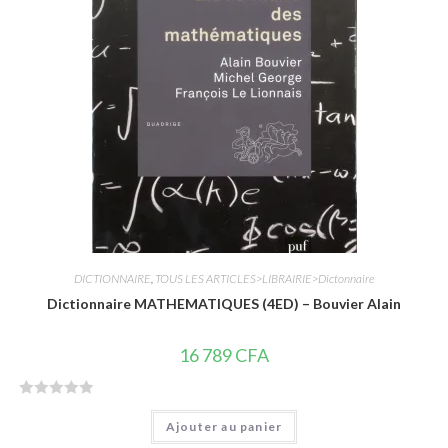
r
5
DICTIONNAIRE
,
TOUS LES ARTICLES>LIBRAIRIE>Dictonnaire
Dictionnaire MATHEMATIQUES (4ED) – Bouvier Alain
16 789
CFA
N
Ajouter au panier
o