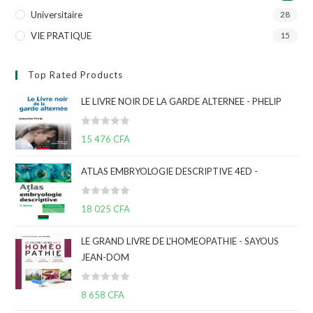
Universitaire
28
VIE PRATIQUE
15
Top Rated Products
LE LIVRE NOIR DE LA GARDE ALTERNEE - PHELIP
N
15 476
CFA
o
t
ATLAS EMBRYOLOGIE DESCRIPTIVE 4ED -
e
0
N
s
18 025
CFA
o
u
t
r
LE GRAND LIVRE DE L'HOMEOPATHIE - SAYOUS
e
5
JEAN-DOM
0
s
N
u
8 658
CFA
o
r