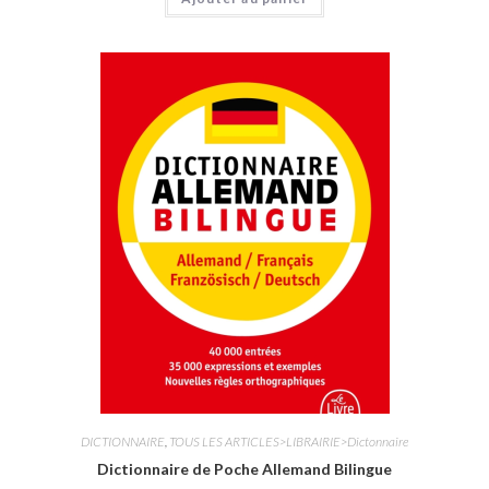
o
t
e
0
s
u
r
5
DICTIONNAIRE
,
TOUS LES ARTICLES>LIBRAIRIE>Dictonnaire
Dictionnaire de Poche Allemand Bilingue