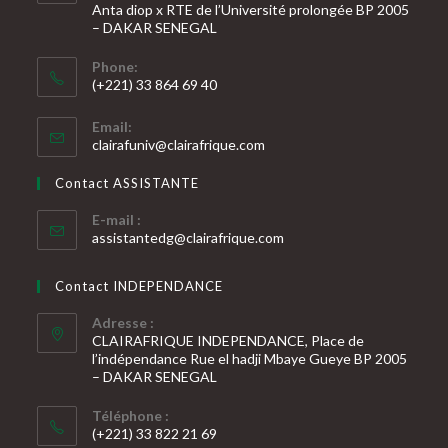
Anta diop x RTE de l’Université prolongée BP 2005
– DAKAR SENEGAL
Phone:
(+221) 33 864 69 40
S’ouvre
Email:
dans
S’ouvre
clairafuniv@clairafrique.com
votre
dans
votre
application
Contact ASSISTANTE
application
E-mail :
S’ouvre
assistantedg@clairafrique.com
dans
votre
Contact INDEPENDANCE
application
Adresse :
CLAIRAFRIQUE INDEPENDANCE, Place de
l’indépendance Rue el hadji Mbaye Gueye BP 2005
– DAKAR SENEGAL
Téléphone :
(+221) 33 822 21 69