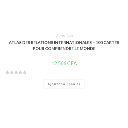
Universitaire
ATLAS DES RELATIONS INTERNATIONALES – 100 CARTES
POUR COMPRENDRE LE MONDE
12 566
CFA
N
Ajouter au panier
o
t
e
0
s
u
r