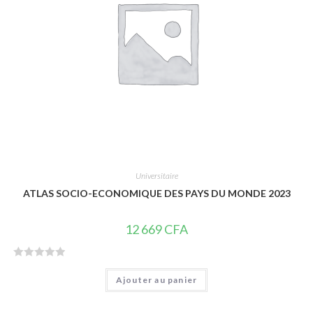
5
Universitaire
ATLAS SOCIO-ECONOMIQUE DES PAYS DU MONDE 2023
12 669
CFA
N
Ajouter au panier
o
t
e