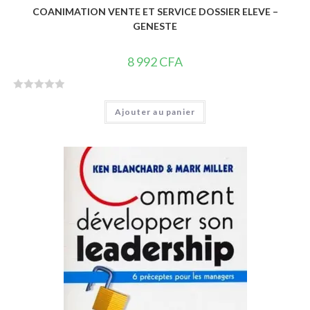
COANIMATION VENTE ET SERVICE DOSSIER ELEVE –
GENESTE
8 992
CFA
N
Ajouter au panier
o
t
e
0
s
u
r
5