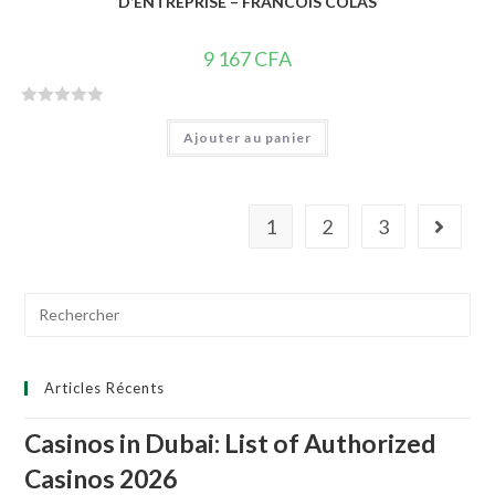
D’ENTREPRISE – FRANCOIS COLAS
9 167
CFA
N
Ajouter au panier
o
t
e
0
1
2
3
s
u
r
Search
5
for:
Articles Récents
Casinos in Dubai: List of Authorized
Casinos 2026