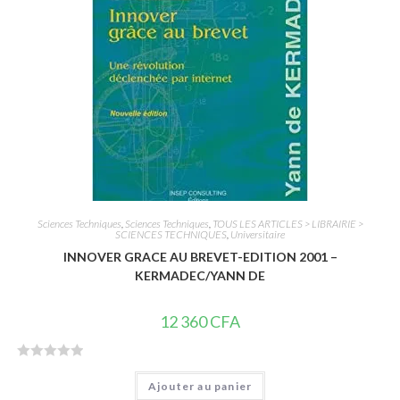
5
Sciences Techniques
,
Sciences Techniques
,
TOUS LES ARTICLES > LIBRAIRIE >
SCIENCES TECHNIQUES
,
Universitaire
INNOVER GRACE AU BREVET-EDITION 2001 –
KERMADEC/YANN DE
12 360
CFA
N
Ajouter au panier
o