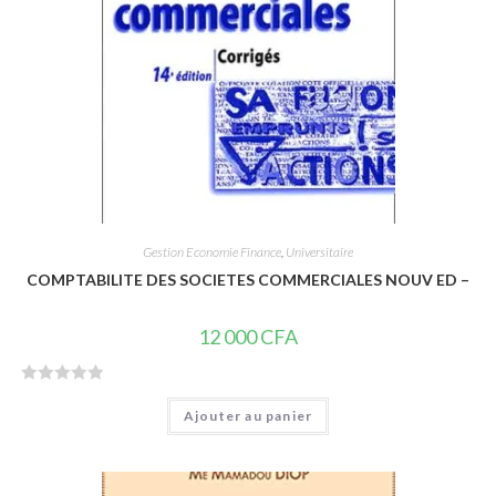
Gestion Economie Finance
,
Universitaire
COMPTABILITE DES SOCIETES COMMERCIALES NOUV ED –
12 000
CFA
N
Ajouter au panier
o
t
e
0