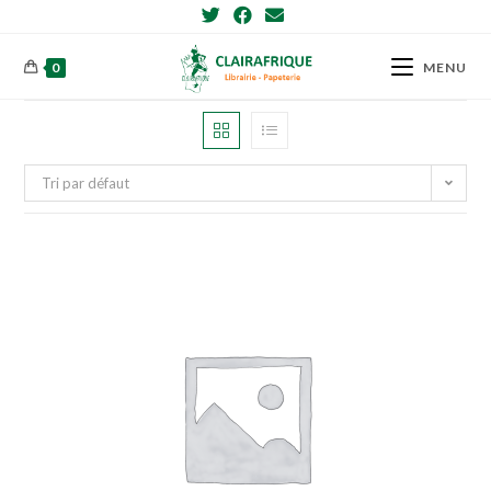
Skip
to
content
0
MENU
Tri par défaut