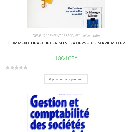
DEVELOPPEMENT PERSONNEL
,
Universitaire
COMMENT DEVELOPPER SON LEADERSHIP – MARK MILLER
1 804
CFA
N
Ajouter au panier
o
t
e
0
s
u
r
5