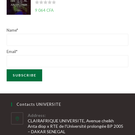
0
N
9 064
CFA
s
o
u
t
r
e
5
Name*
0
s
u
Email*
r
5
Contacts UNIVERSITE
Address:
CLAIRAFRIQUE UNIVERSITE, Avenue cheikh
Anta diop x RTE de l’Université prolongée BP 2005
– DAKAR SENEGAL