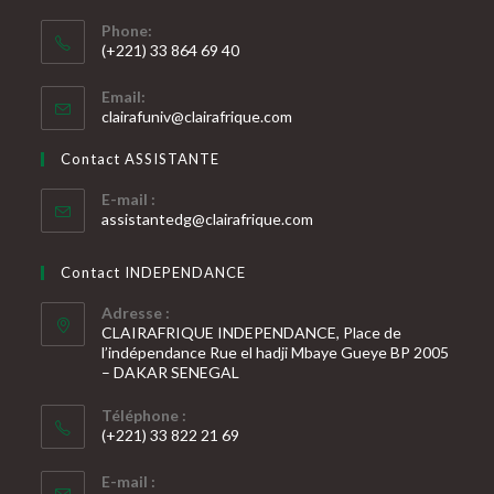
Phone:
(+221) 33 864 69 40
S’ouvre
Email:
dans
S’ouvre
clairafuniv@clairafrique.com
votre
dans
votre
application
Contact ASSISTANTE
application
E-mail :
S’ouvre
assistantedg@clairafrique.com
dans
votre
Contact INDEPENDANCE
application
Adresse :
CLAIRAFRIQUE INDEPENDANCE, Place de
l’indépendance Rue el hadji Mbaye Gueye BP 2005
– DAKAR SENEGAL
Téléphone :
(+221) 33 822 21 69
S’ouvre
E-mail :
dans