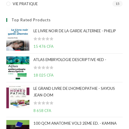
VIE PRATIQUE
15
Top Rated Products
LE LIVRE NOIR DE LA GARDE ALTERNEE - PHELIP
N
15 476
CFA
o
t
ATLAS EMBRYOLOGIE DESCRIPTIVE 4ED -
e
0
N
s
18 025
CFA
o
u
t
r
LE GRAND LIVRE DE L'HOMEOPATHIE - SAYOUS
e
5
JEAN-DOM
0
s
N
u
8 658
CFA
o
r
t
5
100 QCM ANATOMIE VOL3 2EME ED. - KAMINA
e