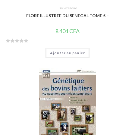
Universitaire
FLORE ILLUSTREE DU SENEGAL TOME 5 –
8 401
CFA
N
Ajouter au panier
o
t
e
0
s
u
r
5