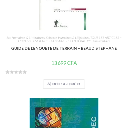
Sce Humaines & Littératures
,
Sciences Humaines & Littéraires
,
TOUS LES ARTICLES >
LIBRAIRIE > SCIENCES HUMAINES ET LITTÉRATURE
,
Universitaire
GUIDE DE L’ENQUETE DE TERRAIN – BEAUD STEPHANE
13 699
CFA
N
Ajouter au panier
o
t
e
0
s
u
r