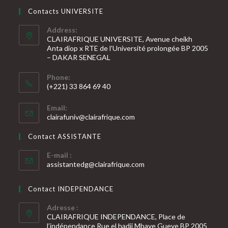
Contacts UNIVERSITE
Address:
CLAIRAFRIQUE UNIVERSITE, Avenue cheikh
Anta diop x RTE de l’Université prolongée BP 2005
– DAKAR SENEGAL
Phone:
(+221) 33 864 69 40
S’ouvre
Email:
dans
S’ouvre
clairafuniv@clairafrique.com
votre
dans
votre
application
Contact ASSISTANTE
application
E-mail :
S’ouvre
assistantedg@clairafrique.com
dans
votre
Contact INDEPENDANCE
application
Adresse :
CLAIRAFRIQUE INDEPENDANCE, Place de
l’indépendance Rue el hadji Mbaye Gueye BP 2005