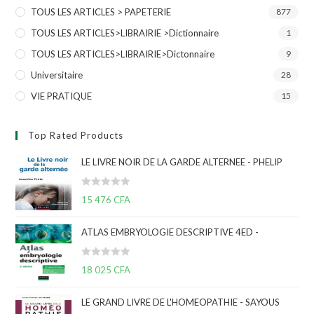
TOUS LES ARTICLES > PAPETERIE
877
TOUS LES ARTICLES>LIBRAIRIE >Dictionnaire
1
TOUS LES ARTICLES>LIBRAIRIE>Dictonnaire
9
Universitaire
28
VIE PRATIQUE
15
Top Rated Products
LE LIVRE NOIR DE LA GARDE ALTERNEE - PHELIP
N
15 476
CFA
o
t
ATLAS EMBRYOLOGIE DESCRIPTIVE 4ED -
e
0
N
s
18 025
CFA
o
u
t
r
LE GRAND LIVRE DE L'HOMEOPATHIE - SAYOUS
e
5