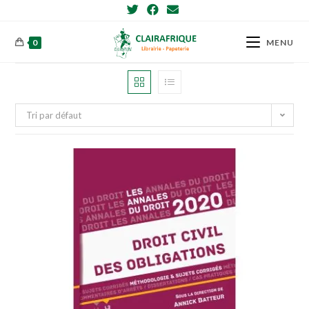
Skip
to
content
0
MENU
Tri par défaut