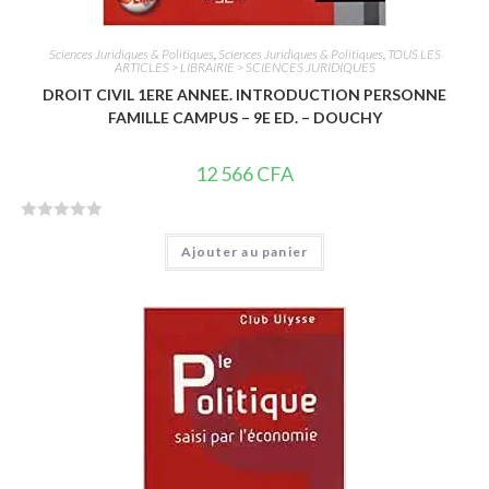
Sciences Juridiques & Politiques
,
Sciences Juridiques & Politiques
,
TOUS LES
ARTICLES > LIBRAIRIE > SCIENCES JURIDIQUES
DROIT CIVIL 1ERE ANNEE. INTRODUCTION PERSONNE
FAMILLE CAMPUS – 9E ED. – DOUCHY
12 566
CFA
N
Ajouter au panier
o
t
e
0
s
u
r
5