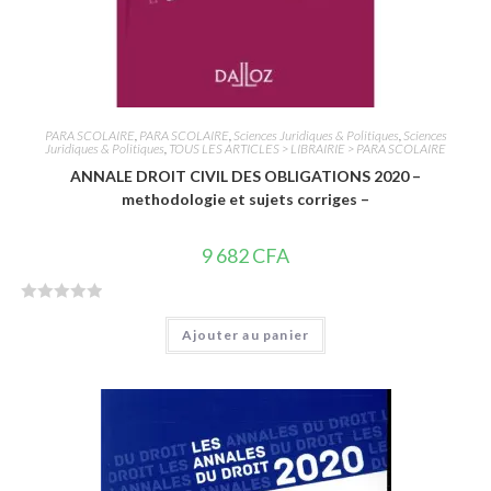
PARA SCOLAIRE
,
PARA SCOLAIRE
,
Sciences Juridiques & Politiques
,
Sciences
Juridiques & Politiques
,
TOUS LES ARTICLES > LIBRAIRIE > PARA SCOLAIRE
ANNALE DROIT CIVIL DES OBLIGATIONS 2020 –
methodologie et sujets corriges –
9 682
CFA
N
Ajouter au panier
o
t
e
0
s
u
r