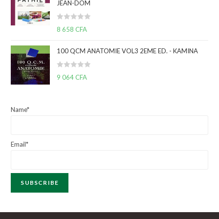
JEAN-DOM
0
s
N
u
8 658
CFA
o
r
t
5
100 QCM ANATOMIE VOL3 2EME ED. - KAMINA
e
0
N
9 064
CFA
s
o
u
t
r
e
5
Name*
0
s
u
Email*
r
5