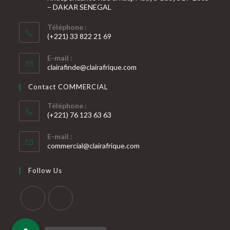
– DAKAR SENEGAL
Téléphone :
(+221) 33 822 21 69
S’ouvre
E-mail :
dans
S’ouvre
clairafinde@clairafrique.com
votre
dans
votre
application
Contact COMMERCIAL
application
Téléphone :
(+221) 76 123 63 63
S’ouvre
E-mail :
dans
S’ouvre
commercial@clairafrique.com
votre
dans
votre
application
Follow Us
application
S’ouvre
S’ouvre
dans
dans