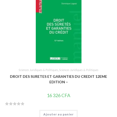
s
u
r
5
Sciences Juridiques & Politiques
,
Sciences Juridiques & Politiques
DROIT DES SURETES ET GARANTIES DU CREDIT 12EME
EDITION –
16 326
CFA
N
Ajouter au panier
o