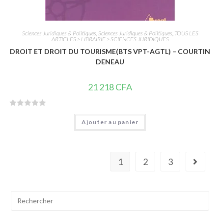
Sciences Juridiques & Politiques
,
Sciences Juridiques & Politiques
,
TOUS LES
ARTICLES > LIBRAIRIE > SCIENCES JURIDIQUES
DROIT ET DROIT DU TOURISME(BTS VPT-AGTL) – COURTIN
DENEAU
21 218
CFA
N
Ajouter au panier
o
t
e
0
1
2
3
s
u
r
Search
5
for: