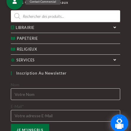
Nos Catégories Principaux
un
un
Recherche
nouvel
nouvel
de
produits
onglet
onglet
LIBRAIRIE
PAPETERIE
RELIGIEUX
SERVICES
Inscription Au Newsletter
Nom
E-Mail*