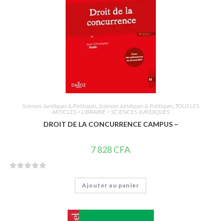
5
Sciences Juridiques & Politiques
,
Sciences Juridiques & Politiques
,
TOUS LES
ARTICLES > LIBRAIRIE > SCIENCES JURIDIQUES
DROIT DE LA CONCURRENCE CAMPUS –
7 828
CFA
N
Ajouter au panier
o
t
e
0