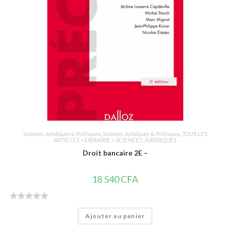
5
Sciences Juridiques & Politiques
,
Sciences Juridiques & Politiques
,
TOUS LES
ARTICLES > LIBRAIRIE > SCIENCES JURIDIQUES
Droit bancaire 2E –
18 540
CFA
N
Ajouter au panier
o
t