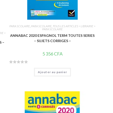
PARA SCOLAIRE
,
PARA SCOLAIRE
,
TOUS LES ARTICLES > LIBRAIRIE >
PARA SCOLAIRE
RIE >
ANNABAC 2020 ESPAGNOL TERM TOUTES SERIES
– SUJETS CORRIGES –
S –
5 356
CFA
N
Ajouter au panier
o
t
e
0
s
u
r
5