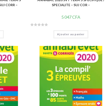
 SUJ CORR –
SPECIALITE – SUJ COR –
5 047
CFA
N
r
Ajouter au panier
o
t
e
0
s
u
r
5