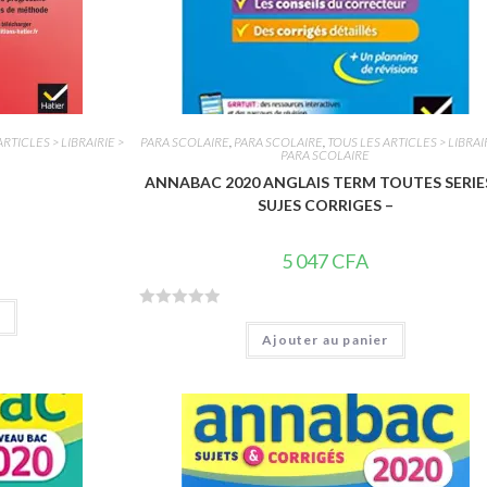
RTICLES > LIBRAIRIE >
PARA SCOLAIRE
,
PARA SCOLAIRE
,
TOUS LES ARTICLES > LIBRAI
PARA SCOLAIRE
ANNABAC 2020 ANGLAIS TERM TOUTES SERIE
SUJES CORRIGES –
5 047
CFA
r
N
Ajouter au panier
o
t
e
0
s
u
r