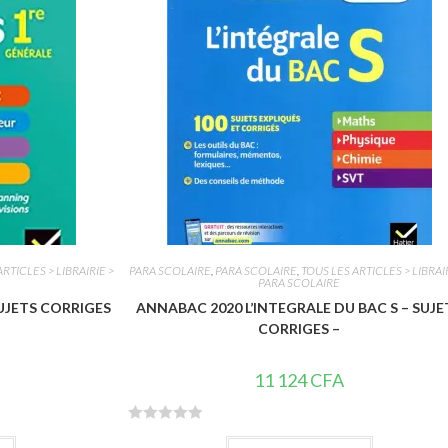
5
RTICLES > LIBRAIRIE >
PARA SCOLAIRE
,
PARA SCOLAIRE
,
TOUS LES ARTICLES > LIBRAI
PARA SCOLAIRE
UJETS CORRIGES
ANNABAC 2020 L’INTEGRALE DU BAC S – SUJE
CORRIGES –
11 124
CFA
N