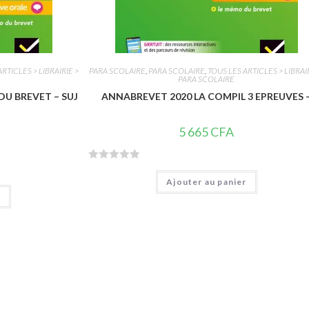
RTICLES > LIBRAIRIE >
PARA SCOLAIRE
,
PARA SCOLAIRE
,
TOUS LES ARTICLES > LIBRAI
PARA SCOLAIRE
DU BREVET – SUJ
ANNABREVET 2020 LA COMPIL 3 EPREUVES 
5 665
CFA
N
Ajouter au panier
o
r
t
e
0
s
u
r
5