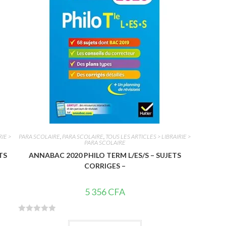
RIE >
PARA SCOLAIRE
,
PARA SCOLAIRE
,
TOUS LES ARTICLES > LIBRAIRIE >
PARA SCOLAIRE
TS
ANNABAC 2020 PHILO TERM L/ES/S – SUJETS
CORRIGES –
5 356
CFA
N