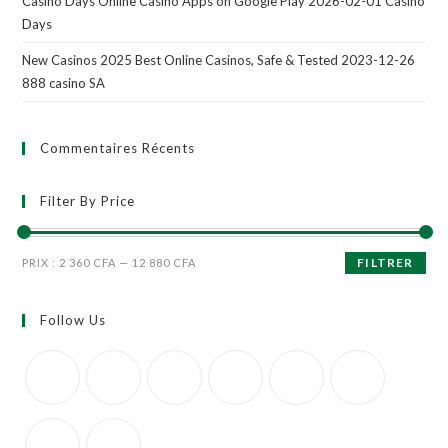
Casino Days Online Casino Apps on Google Play 2026-02-01 Casino
Days
New Casinos 2025 Best Online Casinos, Safe & Tested 2023-12-26
888 casino SA
Commentaires Récents
Filter By Price
FILTRER
PRIX :
2 360 CFA
—
12 880 CFA
Follow Us