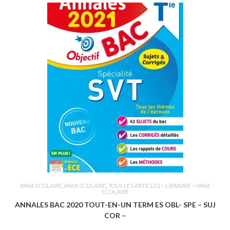
e
0
s
u
r
5
PARA SCOLAIRE
,
PARA SCOLAIRE
,
TOUS LES ARTICLES > LIBRAIRIE > PARA
SCOLAIRE
ANNALES BAC 2020 TOUT-EN-UN TERM ES OBL- SPE – SUJ
COR –