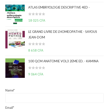
t
ATLAS EMBRYOLOGIE DESCRIPTIVE 4ED -
e
0
N
s
18 025
CFA
o
u
t
r
LE GRAND LIVRE DE L'HOMEOPATHIE - SAYOUS
e
5
JEAN-DOM
0
s
N
u
8 658
CFA
o
r
t
5
100 QCM ANATOMIE VOL3 2EME ED. - KAMINA
e
0
N
9 064
CFA
s
o
u
t
r
e
5
Name*
0
s
u
Email*
r