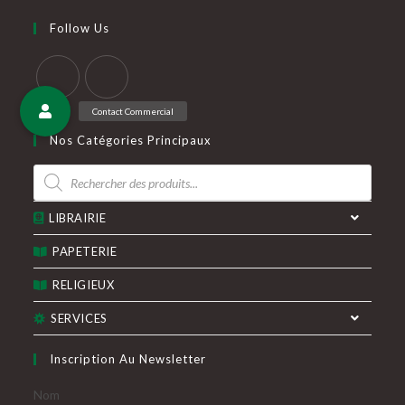
votre
application
Follow Us
application
S’ouvre
S’ouvre
dans
dans
Nos Catégories Principaux
un
un
Recherche
nouvel
nouvel
de
produits
onglet
onglet
LIBRAIRIE
PAPETERIE
RELIGIEUX
SERVICES
Inscription Au Newsletter
Nom