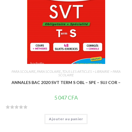
PARA SCOLAIRE
,
PARA SCOLAIRE
,
TOUS LES ARTICLES > LIBRAIRIE > PARA
SCOLAIRE
ANNALES BAC 2020 SVT TERM S OBL – SPE – SUJ COR –
5 047
CFA
N
Ajouter au panier
o
t