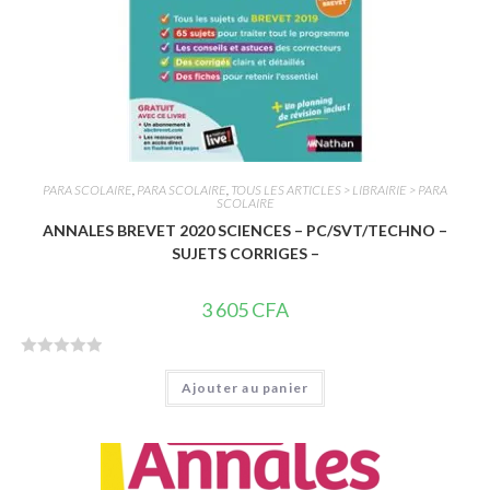
PARA SCOLAIRE
,
PARA SCOLAIRE
,
TOUS LES ARTICLES > LIBRAIRIE > PARA
SCOLAIRE
ANNALES BREVET 2020 SCIENCES – PC/SVT/TECHNO –
SUJETS CORRIGES –
3 605
CFA
N
Ajouter au panier
o
t
e
0
s