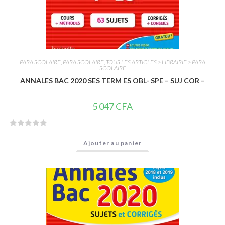
PARA SCOLAIRE
,
PARA SCOLAIRE
,
TOUS LES ARTICLES > LIBRAIRIE > PARA
SCOLAIRE
ANNALES BAC 2020 SES TERM ES OBL- SPE – SUJ COR –
5 047
CFA
N
Ajouter au panier
o
t
e
0
s
u
r
5