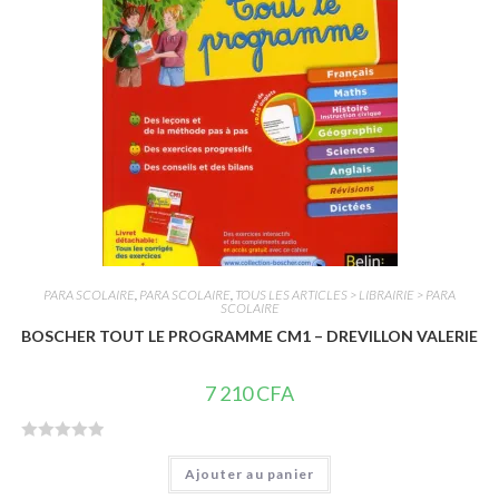
5
PARA SCOLAIRE
,
PARA SCOLAIRE
,
TOUS LES ARTICLES > LIBRAIRIE > PARA
SCOLAIRE
BOSCHER TOUT LE PROGRAMME CM1 – DREVILLON VALERIE
7 210
CFA
N
Ajouter au panier
o