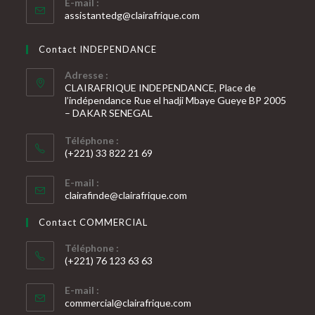
E-mail :
S’ouvre
assistantedg@clairafrique.com
dans
votre
Contact INDEPENDANCE
application
Adresse :
CLAIRAFRIQUE INDEPENDANCE, Place de
l’indépendance Rue el hadji Mbaye Gueye BP 2005
– DAKAR SENEGAL
Téléphone :
(+221) 33 822 21 69
S’ouvre
E-mail :
dans
S’ouvre
clairafinde@clairafrique.com
votre
dans
votre
application
Contact COMMERCIAL
application
Téléphone :
(+221) 76 123 63 63
S’ouvre
E-mail :
dans
S’ouvre
commercial@clairafrique.com
votre
dans