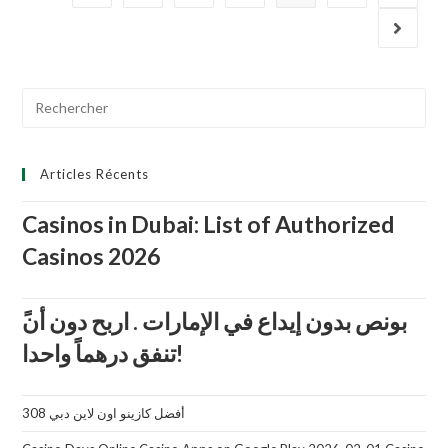
u
r
5
Search
for:
Articles Récents
Casinos in Dubai: List of Authorized
Casinos 2026
تنفق درهماً واحدا!
أفضل كازينو اون لاين دبي 308