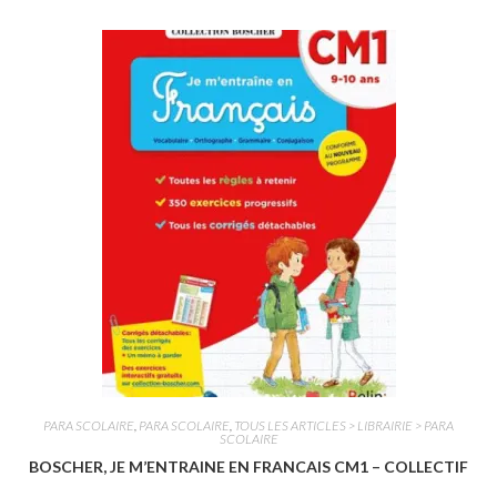
t
e
0
s
u
r
5
PARA SCOLAIRE
,
PARA SCOLAIRE
,
TOUS LES ARTICLES > LIBRAIRIE > PARA
SCOLAIRE
BOSCHER, JE M’ENTRAINE EN FRANCAIS CM1 – COLLECTIF