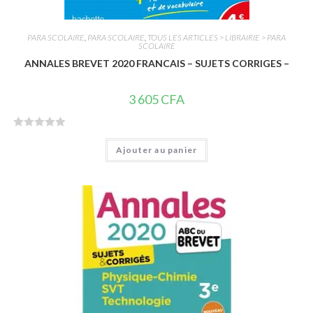
PARA SCOLAIRE
,
PARA SCOLAIRE
,
TOUS LES ARTICLES > LIBRAIRIE > PARA
SCOLAIRE
ANNALES BREVET 2020 FRANCAIS – SUJETS CORRIGES –
3 605
CFA
N
Ajouter au panier
o
t
e
0
s
u
r
5