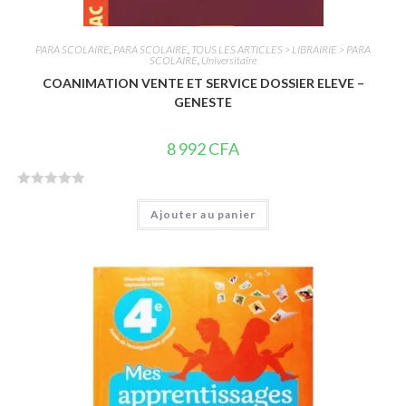
PARA SCOLAIRE
,
PARA SCOLAIRE
,
TOUS LES ARTICLES > LIBRAIRIE > PARA
SCOLAIRE
,
Universitaire
COANIMATION VENTE ET SERVICE DOSSIER ELEVE –
GENESTE
8 992
CFA
N
Ajouter au panier
o
t
e
0
s
u
r
5