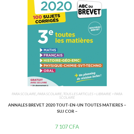
u
r
5
PARA SCOLAIRE
,
PARA SCOLAIRE
,
TOUS LES ARTICLES > LIBRAIRIE > PARA
SCOLAIRE
ANNALES BREVET 2020 TOUT-EN-UN TOUTES MATIERES –
SUJ COR –
7 107
CFA