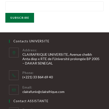
5
Contacts UNIVERSITE
Address:
CLAIRAFRIQUE UNIVERSITE, Avenue cheikh
Anta diop x RTE de l’Université prolongée BP 2005
– DAKAR SENEGAL
Phone:
(+221) 33 864 69 40
S’ouvre
Email:
dans
S’ouvre
clairafuniv@clairafrique.com
votre
dans
votre
application
Contact ASSISTANTE
application