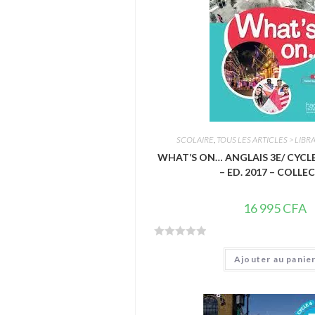
5
SCOLAIRE
,
TOUS LES ARTICLES > LIBRA
WHAT’S ON… ANGLAIS 3E/ CYCLE 
– ED. 2017 – COLLE
16 995
CFA
N
Ajouter au panie
o
t
e
0