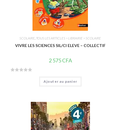
SCOLAIRE
,
TOUS LES ARTICLES > LIBRAIRIE > SCOLAIRE
VIVRE LES SCIENCES SIL/CI ELEVE – COLLECTIF
2 575
CFA
N
Ajouter au panier
o
t
e
0
s
u
r
5