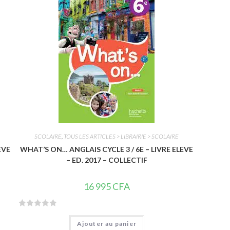
u
r
5
SCOLAIRE
,
TOUS LES ARTICLES > LIBRAIRIE > SCOLAIRE
EVE
WHAT’S ON… ANGLAIS CYCLE 3 / 6E – LIVRE ELEVE
– ED. 2017 – COLLECTIF
16 995
CFA
N
Ajouter au panier
o