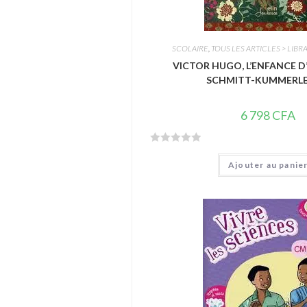
SCOLAIRE
,
TOUS LES ARTICLES > LIBRA
VICTOR HUGO, L’ENFANCE D
SCHMITT-KUMMERLE
6 798
CFA
N
Ajouter au panie
o
t
e
0
s
u
r
5