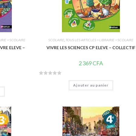
IRIE > SCOLAIRE
SCOLAIRE
,
TOUS LES ARTICLES > LIBRAIRIE > SCOLAIRE
IVRE ELEVE –
VIVRE LES SCIENCES CP ELEVE – COLLECTIF
2 369
CFA
N
Ajouter au panier
o
r
t
e
0
s
u
r
5