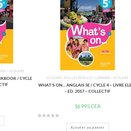
s
u
r
5
IRIE > SCOLAIRE
SCOLAIRE
,
TOUS LES ARTICLES > LIBRAIRIE > SCOLAIRE
RKBOOK / CYCLE
CTIF
WHAT’S ON… ANGLAIS 5E / CYCLE 4 – LIVRE EL
– ED. 2017 – COLLECTIF
16 995
CFA
r
N
Ajouter au panier
o