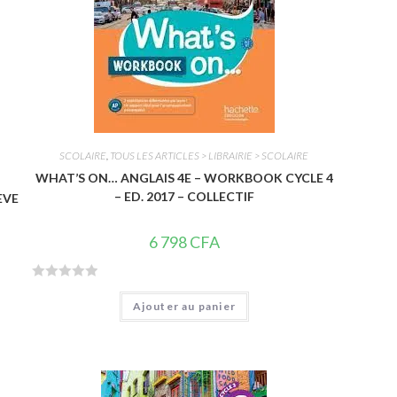
SCOLAIRE
,
TOUS LES ARTICLES > LIBRAIRIE > SCOLAIRE
WHAT’S ON… ANGLAIS 4E – WORKBOOK CYCLE 4
– ED. 2017 – COLLECTIF
EVE
6 798
CFA
N
Ajouter au panier
o
t
e
0
s