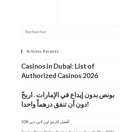
e
0
s
u
Search
r
5
for:
Articles Récents
Casinos in Dubai: List of
Authorized Casinos 2026
دون أن تنفق درهماً واحدا!
أفضل كازينو اون لاين دبي 308