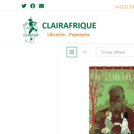
Skip
(+221) 3
to
content
Tri par défaut