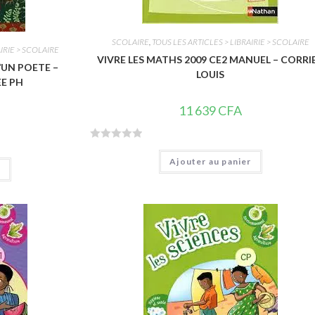
SCOLAIRE
,
TOUS LES ARTICLES > LIBRAIRIE > SCOLAIRE
IRIE > SCOLAIRE
VIVRE LES MATHS 2009 CE2 MANUEL – CORRI
’UN POETE –
LOUIS
E PH
11 639
CFA
N
Ajouter au panier
o
r
t
e
0
s
u
r
5