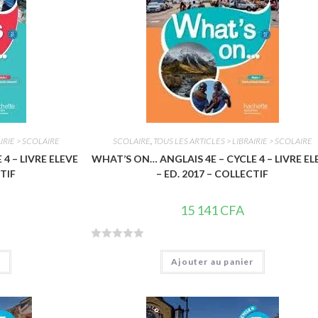
IRIE > SCOLAIRE
SCOLAIRE
,
TOUS LES ARTICLES > LIBRAIRIE > SCOLAIRE
4 – LIVRE ELEVE
WHAT’S ON… ANGLAIS 4E – CYCLE 4 – LIVRE EL
CTIF
– ED. 2017 – COLLECTIF
15 141
CFA
N
r
Ajouter au panier
o
t
e
0