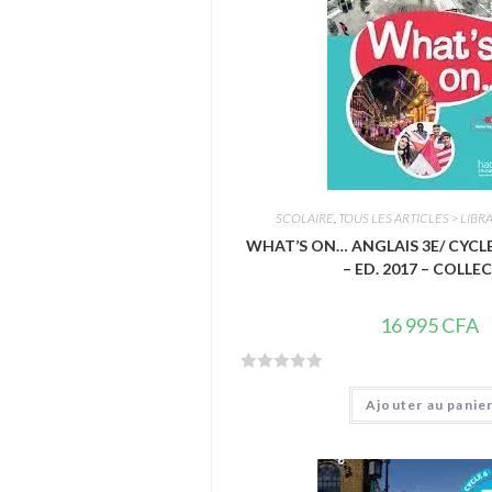
5
SCOLAIRE
,
TOUS LES ARTICLES > LIBRA
WHAT’S ON… ANGLAIS 3E/ CYCLE 
– ED. 2017 – COLLE
16 995
CFA
N
Ajouter au panie
o
t
e
0