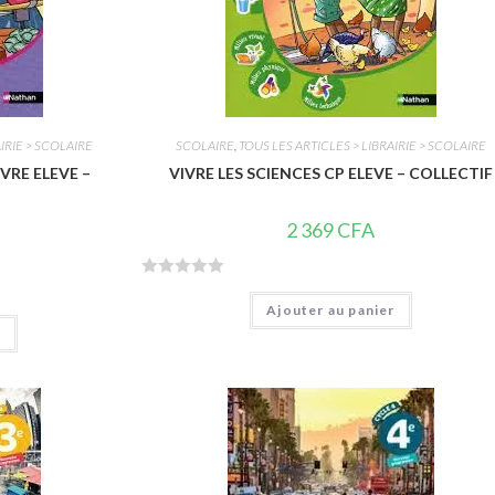
IRIE > SCOLAIRE
SCOLAIRE
,
TOUS LES ARTICLES > LIBRAIRIE > SCOLAIRE
IVRE ELEVE –
VIVRE LES SCIENCES CP ELEVE – COLLECTIF
2 369
CFA
N
Ajouter au panier
o
r
t
e
0
s
u
r
5