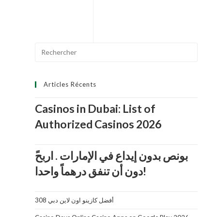
e
0
s
u
Search
r
5
for:
Articles Récents
Casinos in Dubai: List of
Authorized Casinos 2026
دون أن تنفق درهماً واحدا!
أفضل كازينو اون لاين دبي 308