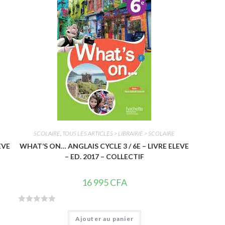
u
r
5
SCOLAIRE
,
TOUS LES ARTICLES > LIBRAIRIE > SCOLAIRE
EVE
WHAT’S ON… ANGLAIS CYCLE 3 / 6E – LIVRE ELEVE
– ED. 2017 – COLLECTIF
16 995
CFA
N
Ajouter au panier
o