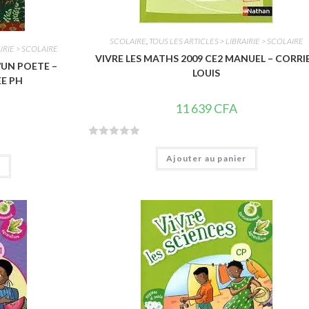
SCOLAIRE
,
TOUS LES ARTICLES > LIBRAIRIE > SCOLAIRE
IRIE > SCOLAIRE
VIVRE LES MATHS 2009 CE2 MANUEL – CORRI
’UN POETE –
LOUIS
E PH
11 639
CFA
N
Ajouter au panier
o
r
t
e
0
s
u
r
5