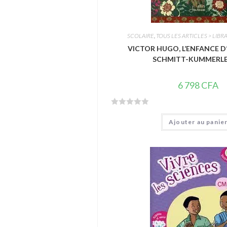
SCOLAIRE
,
TOUS LES ARTICLES > LIBRA
VICTOR HUGO, L’ENFANCE D
SCHMITT-KUMMERLE
6 798
CFA
N
Ajouter au panie
o
t
e
0
s
u
r
5