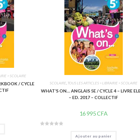
s
u
r
5
IRIE > SCOLAIRE
SCOLAIRE
,
TOUS LES ARTICLES > LIBRAIRIE > SCOLAIRE
RKBOOK / CYCLE
CTIF
WHAT’S ON… ANGLAIS 5E / CYCLE 4 – LIVRE EL
– ED. 2017 – COLLECTIF
16 995
CFA
r
N
Ajouter au panier
o