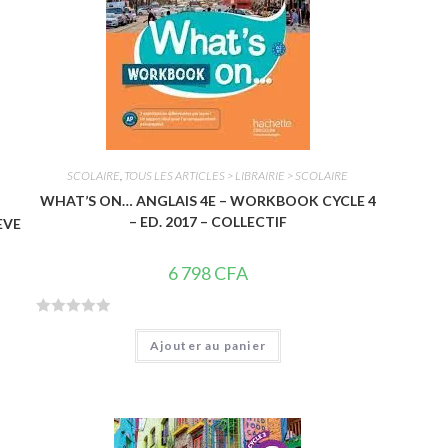
SCOLAIRE
,
TOUS LES ARTICLES > LIBRAIRIE > SCOLAIRE
WHAT’S ON… ANGLAIS 4E – WORKBOOK CYCLE 4
– ED. 2017 – COLLECTIF
EVE
6 798
CFA
N
Ajouter au panier
o
t
e
0
s