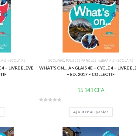
IRIE > SCOLAIRE
SCOLAIRE
,
TOUS LES ARTICLES > LIBRAIRIE > SCOLAIRE
4 – LIVRE ELEVE
WHAT’S ON… ANGLAIS 4E – CYCLE 4 – LIVRE EL
CTIF
– ED. 2017 – COLLECTIF
15 141
CFA
N
r
Ajouter au panier
o
t
e
0