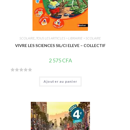
SCOLAIRE
,
TOUS LES ARTICLES > LIBRAIRIE > SCOLAIRE
VIVRE LES SCIENCES SIL/CI ELEVE – COLLECTIF
2 575
CFA
N
Ajouter au panier
o
t
e
0
s
u
r
5