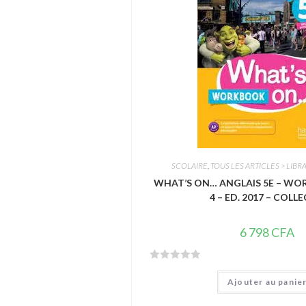
s
u
r
5
SCOLAIRE
,
TOUS LES ARTICLES > LIBRA
WHAT’S ON… ANGLAIS 5E – WO
4 – ED. 2017 – COLLE
6 798
CFA
N
Ajouter au panie
o
t