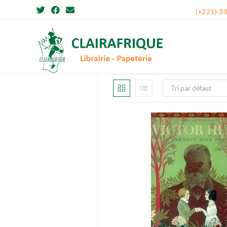
Skip
(+221) 3
to
content
Tri par défaut