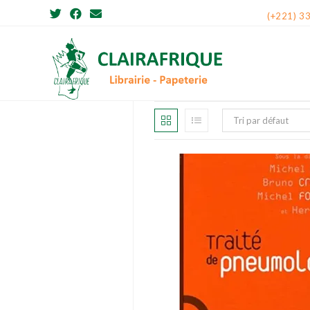
Skip
(+221) 3
to
content
Tri par défaut