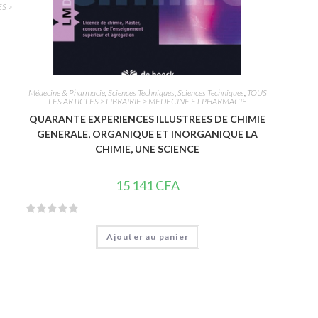
ES >
Médecine & Pharmacie
,
Sciences Techniques
,
Sciences Techniques
,
TOUS
LES ARTICLES > LIBRAIRIE > MEDECINE ET PHARMACIE
QUARANTE EXPERIENCES ILLUSTREES DE CHIMIE
GENERALE, ORGANIQUE ET INORGANIQUE LA
CHIMIE, UNE SCIENCE
15 141
CFA
N
Ajouter au panier
o
t
e
0
s
u