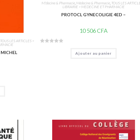
M?decine & Pharmacie
,
Médecine & Pharmacie
,
TOUS LES ARTICL
LIBRAIRIE > MEDECINE ET PHARMACIE
PROTOCL GYNECOLIGIE 4ED –
10 506
CFA
,
TOUS LES ARTICLES >
HARMACIE
N
 MICHEL
Ajouter au panier
o
t
e
0
s
u
r
r
5