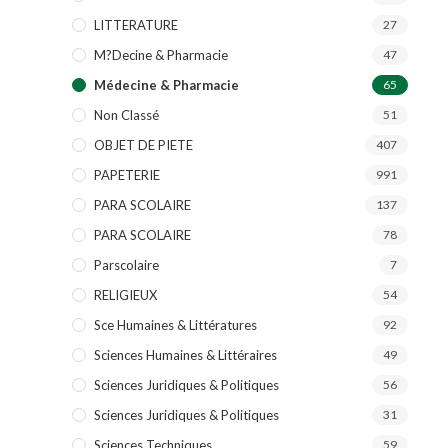
LITTERATURE
27
M?decine & Pharmacie
47
Médecine & Pharmacie
65
Non Classé
51
OBJET DE PIETE
407
PAPETERIE
991
PARA SCOLAIRE
137
PARA SCOLAIRE
78
Parscolaire
7
RELIGIEUX
54
Sce Humaines & Littératures
92
Sciences Humaines & Littéraires
49
Sciences Juridiques & Politiques
56
Sciences Juridiques & Politiques
31
Sciences Techniques
59