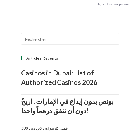
Ajouter au panie
o
t
e
0
s
Search
u
r
for:
5
Articles Récents
Casinos in Dubai: List of
Authorized Casinos 2026
دون أن تنفق درهماً واحدا!
أفضل كازينو اون لاين دبي 308