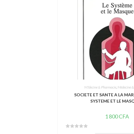
5
M?decine & Pharmacie
,
Médecine &
SOCIETE ET SANTE A LA MAR
SYSTEME ET LE MASQ
1 800
CFA
N