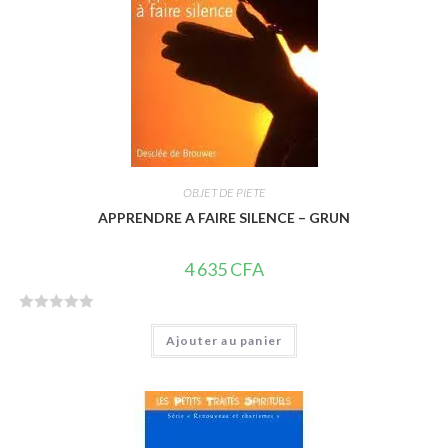
5
OBJET DE PIETE
APPRENDRE A FAIRE SILENCE – GRUN
4 635
CFA
N
Ajouter au panier
o
t
e
0
s