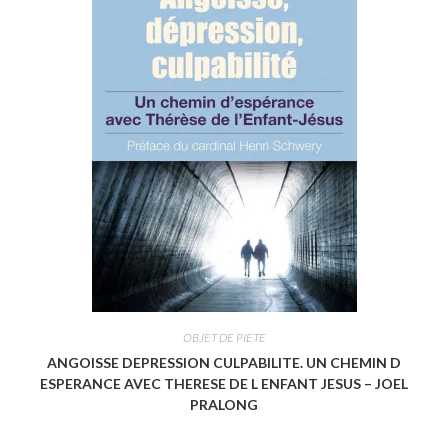
0
s
u
r
5
OBJET DE PIETE
ANGOISSE DEPRESSION CULPABILITE. UN CHEMIN D
ESPERANCE AVEC THERESE DE L ENFANT JESUS – JOEL
PRALONG