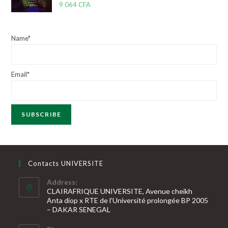
N
9 064
CFA
s
o
u
t
r
e
5
Name*
0
s
u
Email*
r
5
Contacts UNIVERSITE
Address:
CLAIRAFRIQUE UNIVERSITE, Avenue cheikh
Anta diop x RTE de l’Université prolongée BP 2005
– DAKAR SENEGAL