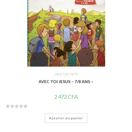
5
OBJET DE PIETE
AVEC TOI JESUS – 7/8 ANS –
2 472
CFA
N
Ajouter au panier
o
t
e