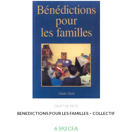
0
s
u
r
5
OBJET DE PIETE
BENEDICTIONS POUR LES FAMILLES – COLLECTIF
6 592
CFA