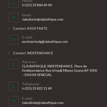
Phone:
(+221) 33 864 69 40
S’ouvre
Email:
dans
S’ouvre
clairafuniv@clairafrique.com
votre
dans
votre
application
Contact ASSISTANTE
application
E-mail :
S’ouvre
assistantedg@clairafrique.com
dans
votre
Contact INDEPENDANCE
application
Adresse :
CLAIRAFRIQUE INDEPENDANCE, Place de
l’indépendance Rue el hadji Mbaye Gueye BP 2005
– DAKAR SENEGAL
Téléphone :
(+221) 33 822 21 69
S’ouvre
E-mail :
dans
S’ouvre
clairafinde@clairafrique.com
votre
dans