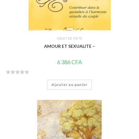
OBJET DE PIETE
AMOUR ET SEXUALITE –
6 386
CFA
N
Ajouter au panier
o
t
e
0
s
u
r
5