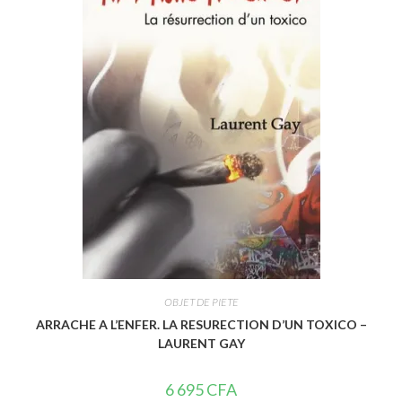
s
u
r
5
OBJET DE PIETE
ARRACHE A L’ENFER. LA RESURECTION D’UN TOXICO –
LAURENT GAY
6 695
CFA