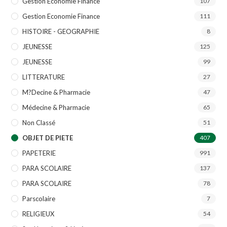
Gestion Economie Finance
107
Gestion Economie Finance
111
HISTOIRE - GEOGRAPHIE
8
JEUNESSE
125
JEUNESSE
99
LITTERATURE
27
M?decine & Pharmacie
47
Médecine & Pharmacie
65
Non Classé
51
OBJET DE PIETE
407
PAPETERIE
991
PARA SCOLAIRE
137
PARA SCOLAIRE
78
Parscolaire
7
RELIGIEUX
54