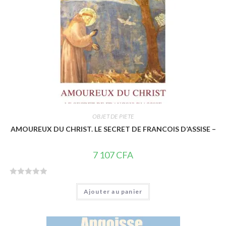
OBJET DE PIETE
AMOUREUX DU CHRIST. LE SECRET DE FRANCOIS D’ASSISE –
7 107
CFA
N
Ajouter au panier
o
t
e