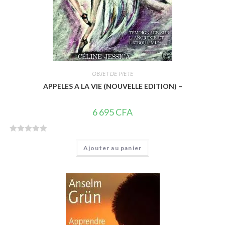
OBJET DE PIETE
APPELES A LA VIE (NOUVELLE EDITION) –
6 695
CFA
N
Ajouter au panier
o
t
e
0
s
u
r