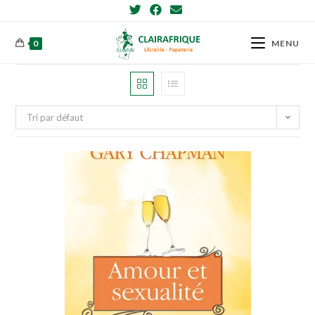
Skip
to
content
0
MENU
Tri par défaut