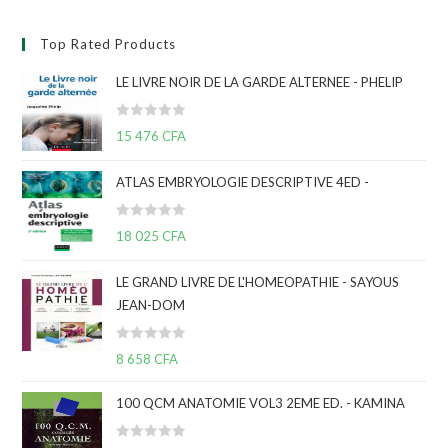
Top Rated Products
LE LIVRE NOIR DE LA GARDE ALTERNEE - PHELIP
N
15 476
CFA
o
t
ATLAS EMBRYOLOGIE DESCRIPTIVE 4ED -
e
0
N
s
18 025
CFA
o
u
t
r
LE GRAND LIVRE DE L'HOMEOPATHIE - SAYOUS
e
5
JEAN-DOM
0
s
N
u
8 658
CFA
o
r
t
5
100 QCM ANATOMIE VOL3 2EME ED. - KAMINA
e
0