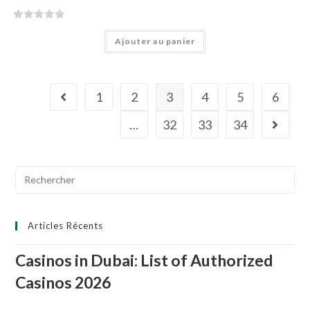
N
Ajouter au panier
o
t
e
0
1
2
3
4
5
6
s
u
…
32
33
34
r
5
Search
for:
Articles Récents
Casinos in Dubai: List of Authorized
Casinos 2026