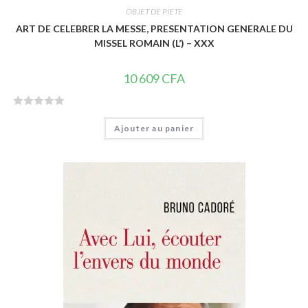
OBJET DE PIETE
ART DE CELEBRER LA MESSE, PRESENTATION GENERALE DU
MISSEL ROMAIN (L’) – XXX
10 609
CFA
N
Ajouter au panier
o
t
e
0
s
u
r
5