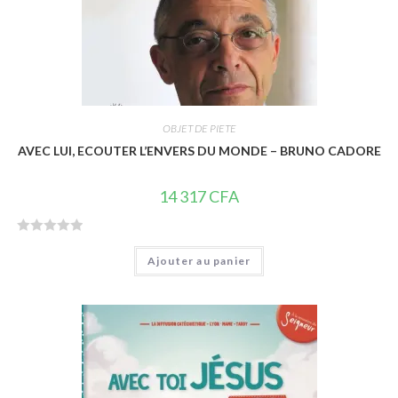
OBJET DE PIETE
AVEC LUI, ECOUTER L’ENVERS DU MONDE – BRUNO CADORE
14 317
CFA
N
Ajouter au panier
o
t
e
0
s
u
r