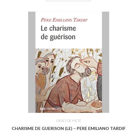
t
e
0
s
u
r
5
OBJET DE PIETE
CHARISME DE GUERISON (LE) – PERE EMILIANO TARDIF