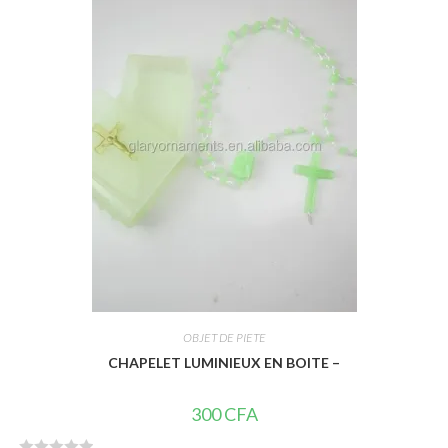
0
s
u
r
5
OBJET DE PIETE
CHAPELET LUMINIEUX EN BOITE –
300
CFA