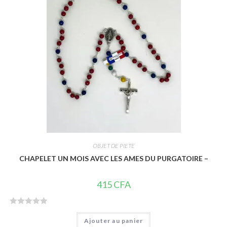
r
5
OBJET DE PIETE
CHAPELET UN MOIS AVEC LES AMES DU PURGATOIRE –
415
CFA
N
Ajouter au panier
o