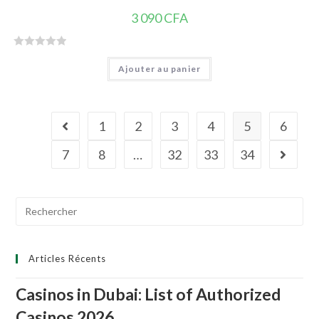
3 090
CFA
N
Ajouter au panier
o
t
e
0
1
2
3
4
5
6
s
u
7
8
…
32
33
34
r
5
Search
for:
Articles Récents
Casinos in Dubai: List of Authorized
Casinos 2026