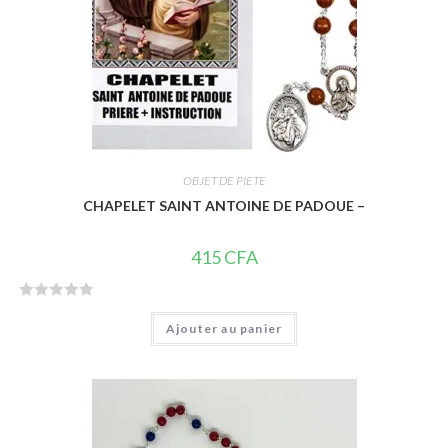
OBJET DE PIETE
CHAPELET SAINT ANTOINE DE PADOUE –
415
CFA
N
Ajouter au panier
o
t
e
0
s
u