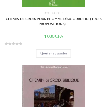
OBJET DE PIETE
CHEMIN DE CROIX POUR L’HOMME D’AUJOURD’HUI (TROIS
PROPOSITIONS) –
1 030
CFA
N
Ajouter au panier
o
t
e
0
s
u
r
5