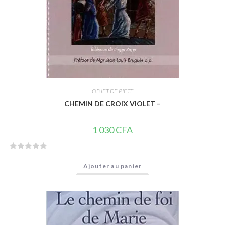
OBJET DE PIETE
CHEMIN DE CROIX VIOLET –
1 030
CFA
N
Ajouter au panier
o
t
e
0
s
u