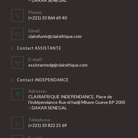
– DAKAR SENEGAL
Phone:
(+221) 33 864 69 40
S’ouvre
Email:
dans
S’ouvre
clairafuniv@clairafrique.com
votre
dans
votre
application
Contact ASSISTANTE
application
E-mail :
S’ouvre
assistantedg@clairafrique.com
dans
votre
Contact INDEPENDANCE
application
Adresse :
CLAIRAFRIQUE INDEPENDANCE, Place de
l’indépendance Rue el hadji Mbaye Gueye BP 2005
– DAKAR SENEGAL
Téléphone :
(+221) 33 822 21 69
S’ouvre