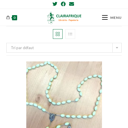
Skip
to
content
0
MENU
Tri par défaut