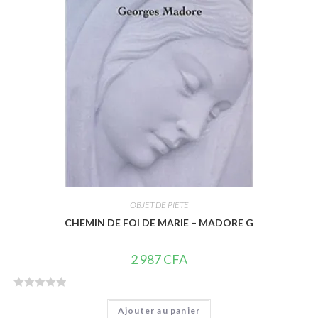
r
5
OBJET DE PIETE
CHEMIN DE FOI DE MARIE – MADORE G
2 987
CFA
N
Ajouter au panier
o