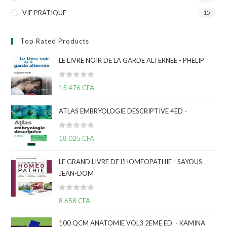
VIE PRATIQUE
15
Top Rated Products
LE LIVRE NOIR DE LA GARDE ALTERNEE - PHELIP
N
15 476
CFA
o
t
ATLAS EMBRYOLOGIE DESCRIPTIVE 4ED -
e
0
N
s
18 025
CFA
o
u
t
r
LE GRAND LIVRE DE L'HOMEOPATHIE - SAYOUS
e
5
JEAN-DOM
0
s
N
u
8 658
CFA
o
r
t
5
100 QCM ANATOMIE VOL3 2EME ED. - KAMINA