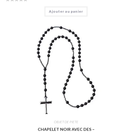
N
Ajouter au panier
o
t
e
0
s
u
r
5
OBJET DE PIETE
CHAPELET NOIR AVEC DES –