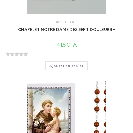
OBJET DE PIETE
CHAPELET NOTRE DAME DES SEPT DOULEURS –
415
CFA
N
Ajouter au panier
o
t
e
0
s
u
r
5