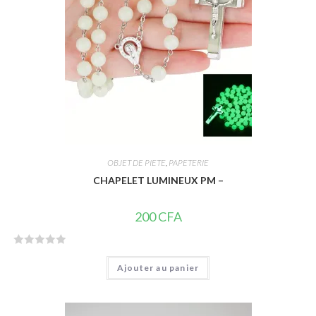
OBJET DE PIETE
,
PAPETERIE
CHAPELET LUMINEUX PM –
200
CFA
N
Ajouter au panier
o
t
e