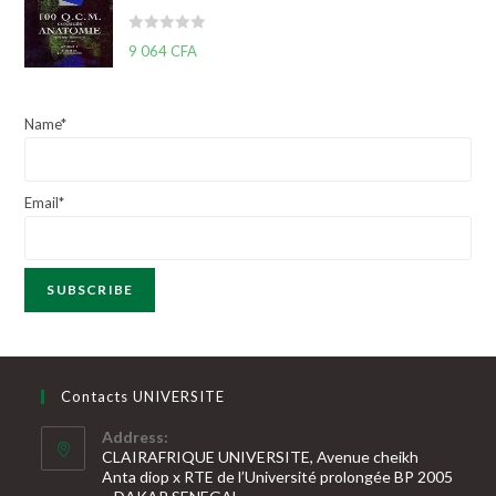
e
0
N
9 064
CFA
s
o
u
t
r
e
5
Name*
0
s
u
Email*
r
5
Contacts UNIVERSITE
Address:
CLAIRAFRIQUE UNIVERSITE, Avenue cheikh
Anta diop x RTE de l’Université prolongée BP 2005