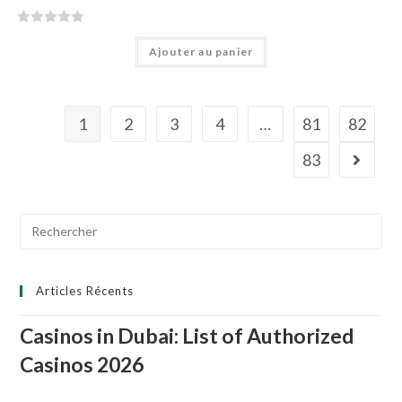
N
Ajouter au panier
o
t
e
0
1
2
3
4
…
81
82
s
u
83
r
5
Search
for:
Articles Récents
Casinos in Dubai: List of Authorized
Casinos 2026