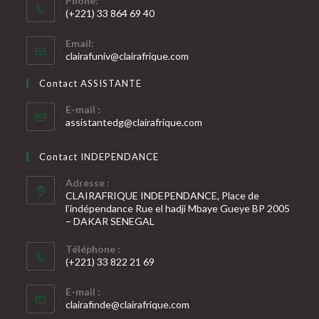
Phone:
(+221) 33 864 69 40
S’ouvre
Email:
dans
S’ouvre
clairafuniv@clairafrique.com
votre
dans
votre
application
Contact ASSISTANTE
application
E-mail :
S’ouvre
assistantedg@clairafrique.com
dans
votre
Contact INDEPENDANCE
application
Adresse :
CLAIRAFRIQUE INDEPENDANCE, Place de
l’indépendance Rue el hadji Mbaye Gueye BP 2005
– DAKAR SENEGAL
Téléphone :
(+221) 33 822 21 69
S’ouvre
E-mail :
dans
S’ouvre
clairafinde@clairafrique.com
votre
dans