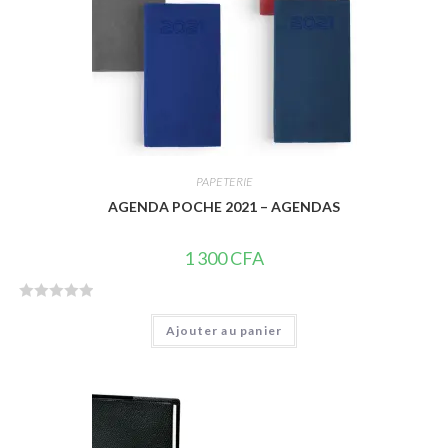
PAPETERIE
AGENDA POCHE 2021 – AGENDAS
1 300
CFA
N
Ajouter au panier
o
t
e
0
s
u