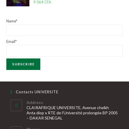
9 064
CFA
s
o
u
t
r
e
5
Name*
0
s
u
Email*
r
5
Contacts UNIVERSITE
Address:
CLAIRAFRIQUE UNIVERSITE, Avenue cheikh
Anta diop x RTE de l’Université prolongée BP 2005
– DAKAR SENEGAL