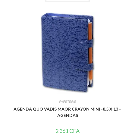
t
e
0
s
u
r
5
PAPETERIE
AGENDA QUO VADIS MAOR CRAYON MINI -8.5 X 13 –
AGENDAS
2 361
CFA