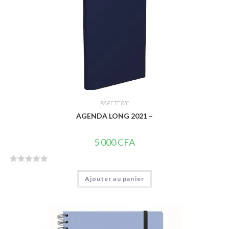
PAPETERIE
AGENDA LONG 2021 –
5 000
CFA
N
Ajouter au panier
o
t
e
0
s