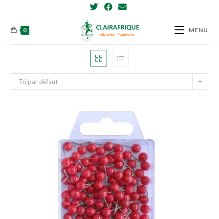
Skip
to
content
0
MENU
Tri par défaut