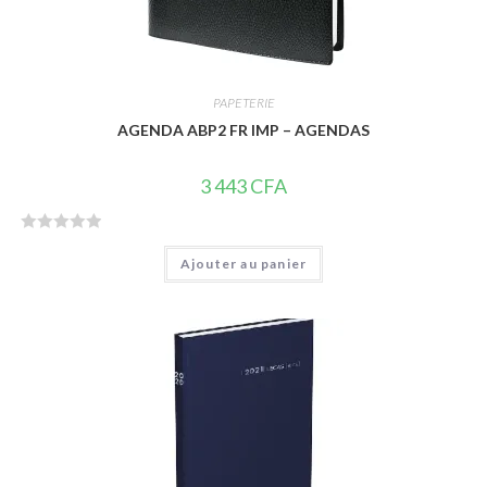
PAPETERIE
AGENDA ABP2 FR IMP – AGENDAS
3 443
CFA
N
Ajouter au panier
o
t
e
0
s
u
r
5