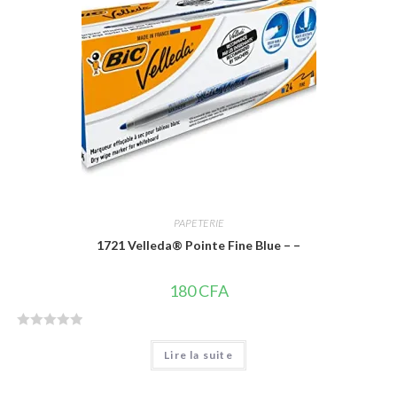
5
PAPETERIE
1721 Velleda® Pointe Fine Blue – –
180
CFA
N
Lire la suite
o
t
e