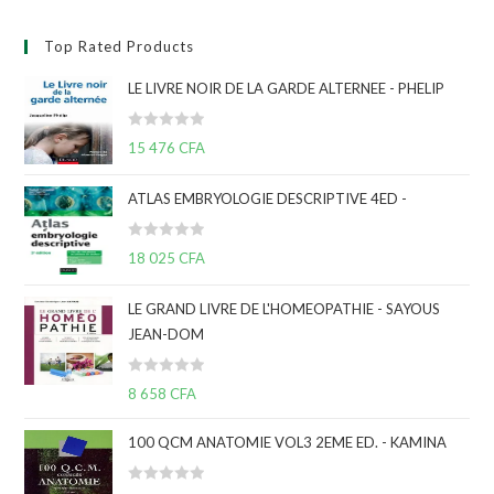
Top Rated Products
LE LIVRE NOIR DE LA GARDE ALTERNEE - PHELIP
N
15 476
CFA
o
t
ATLAS EMBRYOLOGIE DESCRIPTIVE 4ED -
e
0
N
s
18 025
CFA
o
u
t
r
LE GRAND LIVRE DE L'HOMEOPATHIE - SAYOUS
e
5
JEAN-DOM
0
s
N
u
8 658
CFA
o
r
t
5
100 QCM ANATOMIE VOL3 2EME ED. - KAMINA
e
0
N