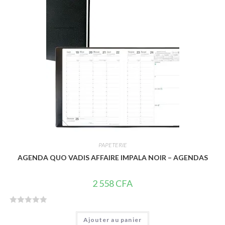
r
5
PAPETERIE
AGENDA QUO VADIS AFFAIRE IMPALA NOIR – AGENDAS
2 558
CFA
N
Ajouter au panier
o