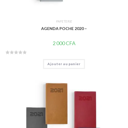
PAPETERIE
AGENDA POCHE 2020 –
2 000
CFA
N
Ajouter au panier
o
t
e
0
s
u
r
5