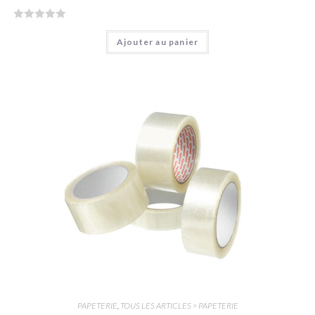
N
Ajouter au panier
o
t
e
0
s
u
r
5
PAPETERIE
,
TOUS LES ARTICLES > PAPETERIE