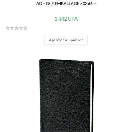
ADHESIF EMBALLAGE 50X66 –
1 442
CFA
N
Ajouter au panier
o
t
e
0
s
u
r
5