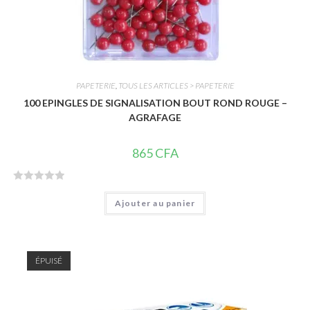
PAPETERIE
,
TOUS LES ARTICLES > PAPETERIE
100 EPINGLES DE SIGNALISATION BOUT ROND ROUGE –
AGRAFAGE
865
CFA
N
Ajouter au panier
o
t
e
0
ÉPUISÉ
s
u
r