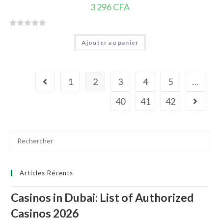
3 296
CFA
N
Ajouter au panier
o
t
e
0
1
2
3
4
5
…
s
u
40
41
42
r
5
Search
for:
Articles Récents
Casinos in Dubai: List of Authorized
Casinos 2026