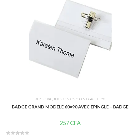
s
u
r
5
PAPETERIE
,
TOUS LES ARTICLES > PAPETERIE
BADGE GRAND MODELE 60×90 AVEC EPINGLE – BADGE
257
CFA
N