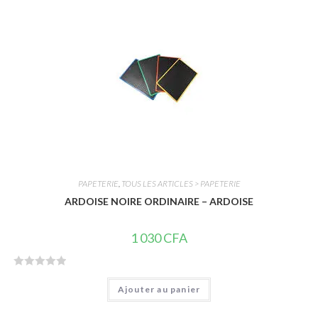
0
s
u
r
5
PAPETERIE
,
TOUS LES ARTICLES > PAPETERIE
ARDOISE NOIRE ORDINAIRE – ARDOISE
1 030
CFA
N
Ajouter au panier
o
t