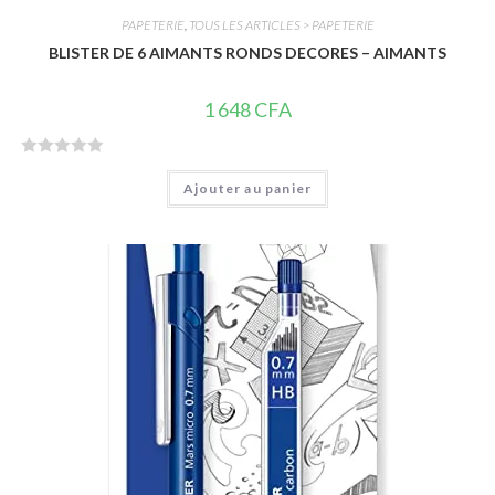
PAPETERIE
,
TOUS LES ARTICLES > PAPETERIE
BLISTER DE 6 AIMANTS RONDS DECORES – AIMANTS
1 648
CFA
N
Ajouter au panier
o
t
e
0
s
u
r
5