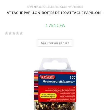
PAPETERIE
,
TOUS LES ARTICLES > PAPETERIE
ATTACHE PAPILLON-BOITES DE 100 ATTACHE PAPILLON –
1 751
CFA
N
Ajouter au panier
o
t
e
0
s
u
r
5