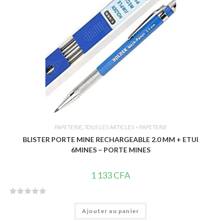
5
PAPETERIE
,
TOUS LES ARTICLES > PAPETERIE
BLISTER PORTE MINE RECHARGEABLE 2.0 MM + ETUI
6MINES – PORTE MINES
1 133
CFA
N
Ajouter au panier
o