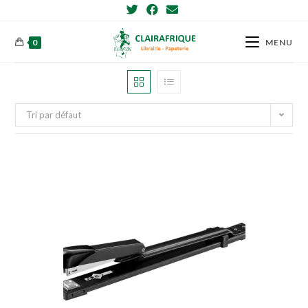
Skip
to
content
0
MENU
Tri par défaut