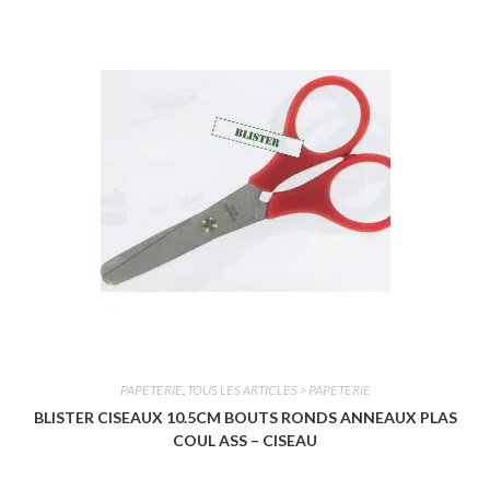
0
s
u
r
5
PAPETERIE
,
TOUS LES ARTICLES > PAPETERIE
BLISTER CISEAUX 10.5CM BOUTS RONDS ANNEAUX PLAS
COUL ASS – CISEAU