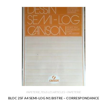
t
e
0
s
u
r
5
PAPETERIE
,
TOUS LES ARTICLES > PAPETERIE
BLOC 25F A4 SEMI-LOG N1 BISTRE – CORRESPONDANCE