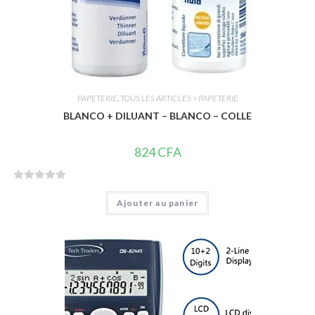
PAPETERIE
,
TOUS LES ARTICLES > PAPETERIE
BLANCO + DILUANT – BLANCO – COLLE
824
CFA
N
Ajouter au panier
o
t
e
0
s
u
r
5