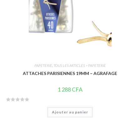
PAPETERIE
,
TOUS LES ARTICLES > PAPETERIE
ATTACHES PARISIENNES 19MM – AGRAFAGE
1 288
CFA
N
Ajouter au panier
o
t
e
0