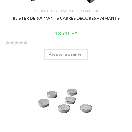
PAPETERIE
,
TOUS LES ARTICLES > PAPETERIE
BLISTER DE 6 AIMANTS CARRES DECORES – AIMANTS
1 854
CFA
N
Ajouter au panier
o
t
e
0
s
u
r
5