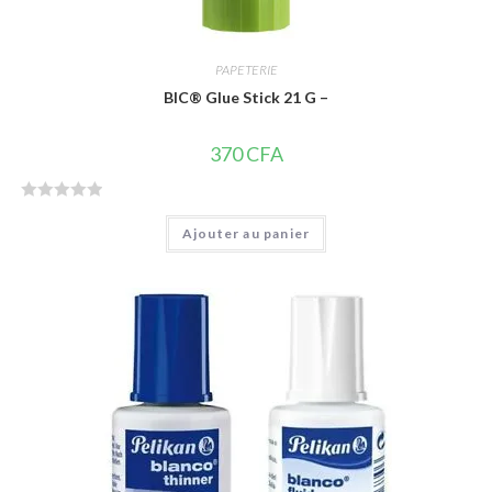
PAPETERIE
BIC® Glue Stick 21 G –
370
CFA
N
Ajouter au panier
o
t
e
0
s
u
r
5