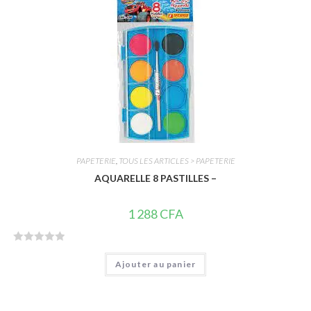
0
s
u
r
5
PAPETERIE
,
TOUS LES ARTICLES > PAPETERIE
AQUARELLE 8 PASTILLES –
1 288
CFA
N
Ajouter au panier
o
t
e