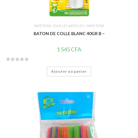
PAPETERIE
,
TOUS LES ARTICLES > PAPETERIE
BATON DE COLLE BLANC 40GR B –
1 545
CFA
N
Ajouter au panier
o
t
e
0
s
u
r
5