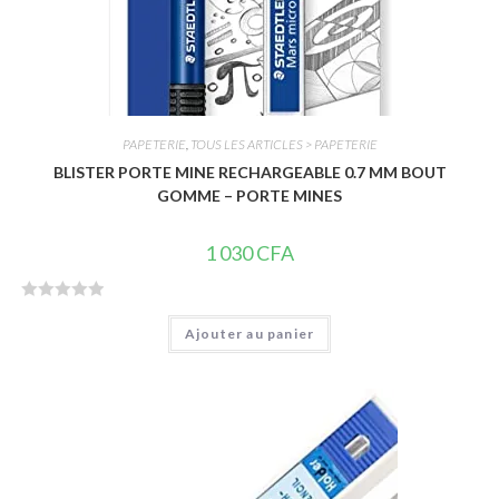
PAPETERIE
,
TOUS LES ARTICLES > PAPETERIE
BLISTER PORTE MINE RECHARGEABLE 0.7 MM BOUT
GOMME – PORTE MINES
1 030
CFA
N
Ajouter au panier
o
t
e
0
s
u
r