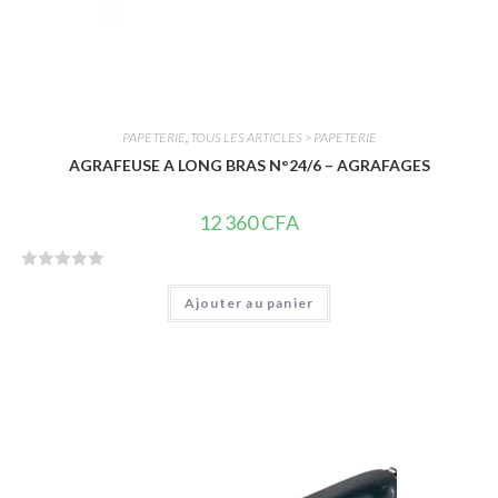
PAPETERIE
,
TOUS LES ARTICLES > PAPETERIE
AGRAFEUSE A LONG BRAS N°24/6 – AGRAFAGES
12 360
CFA
N
Ajouter au panier
o
t
e
0
s
u
r
5