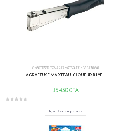
PAPETERIE
,
TOUS LES ARTICLES > PAPETERIE
AGRAFEUSE MARTEAU-CLOUEUR R19E –
15 450
CFA
N
Ajouter au panier
o
t
e