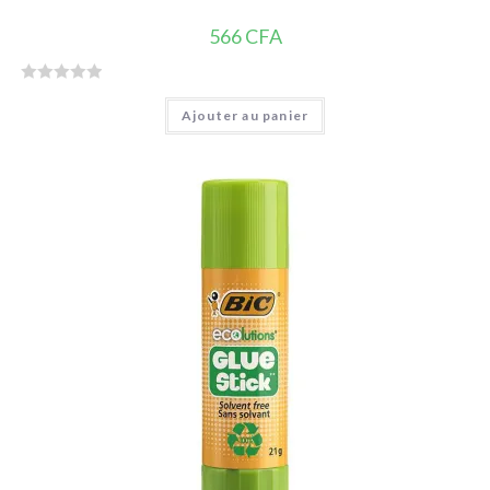
566
CFA
N
Ajouter au panier
o
t
e
0
s
u
r
5