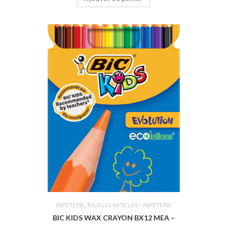
o
t
e
0
s
u
r
5
PAPETERIE
,
TOUS LES ARTICLES > PAPETERIE
BIC KIDS WAX CRAYON BX12 MEA –