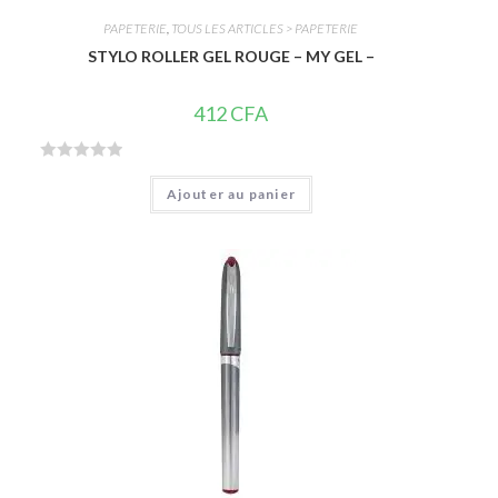
PAPETERIE
,
TOUS LES ARTICLES > PAPETERIE
STYLO ROLLER GEL ROUGE – MY GEL –
412
CFA
N
Ajouter au panier
o
t
e
0
s
u
r
5