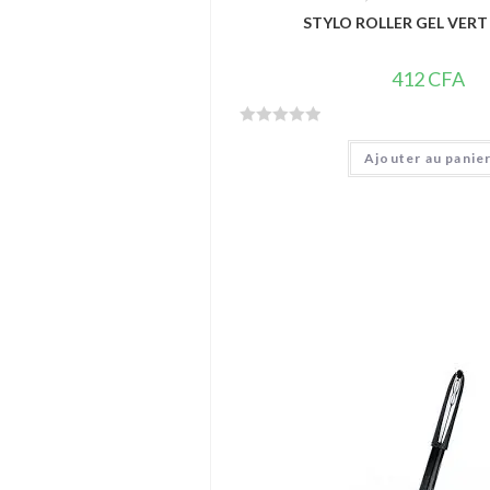
STYLO ROLLER GEL VERT
412
CFA
N
Ajouter au panie
o
t
e
0
s
u
r
5