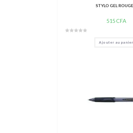
STYLO GEL ROUGE
515
CFA
N
Ajouter au panie
o
t
e
0
s
u
r
5