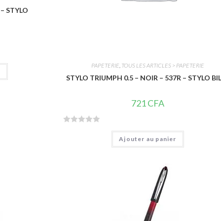
 – STYLO
PAPETERIE
,
TOUS LES ARTICLES > PAPETERIE
r
STYLO TRIUMPH 0.5 – NOIR – 537R – STYLO BI
721
CFA
N
Ajouter au panier
o
t
e
0
s
u
r
5