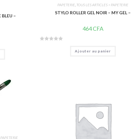
PAPETERIE
,
TOUS LES ARTICLES > PAPETERIE
STYLO ROLLER GEL NOIR – MY GEL –
 BLEU –
464
CFA
N
Ajouter au panier
o
r
t
e
0
s
u
r
5
 PAPETERIE