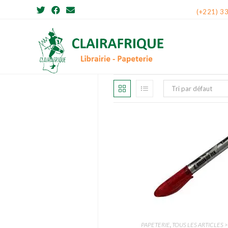
Skip
(+221) 3
to
content
Tri par défaut
PAPETERIE
,
TOUS LES ARTICLES >