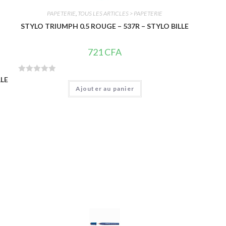
PAPETERIE
,
TOUS LES ARTICLES > PAPETERIE
STYLO TRIUMPH 0.5 ROUGE – 537R – STYLO BILLE
721
CFA
LLE
N
Ajouter au panier
o
t
e
0
s
u
r
5