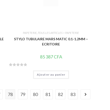
PAPETERIE
,
TOUS LES ARTICLES > PAPETERIE
LLE
STYLO TUBULAIRE MARS MATIC 0.1-1.2MM –
ECRITOIRE
85 387
CFA
N
Ajouter au panier
o
t
e
0
7
78
79
80
81
82
83
s
u
r