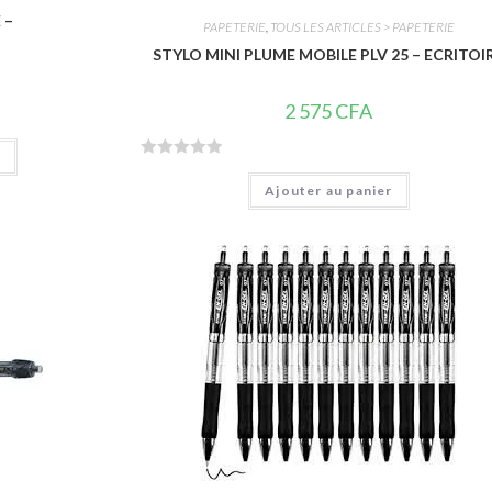
 –
PAPETERIE
,
TOUS LES ARTICLES > PAPETERIE
STYLO MINI PLUME MOBILE PLV 25 – ECRITOI
2 575
CFA
r
N
Ajouter au panier
o
t
e
0
s
u
r
5