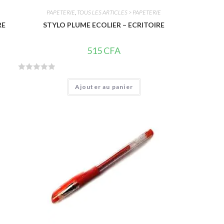
PAPETERIE
,
TOUS LES ARTICLES > PAPETERIE
RE
STYLO PLUME ECOLIER – ECRITOIRE
515
CFA
N
Ajouter au panier
o
t
e
0
s
u
r
5