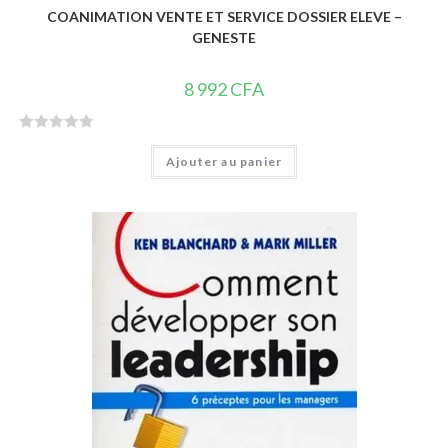
COANIMATION VENTE ET SERVICE DOSSIER ELEVE –
GENESTE
8 992
CFA
N
Ajouter au panier
o
t
e
0
s
u
r
5