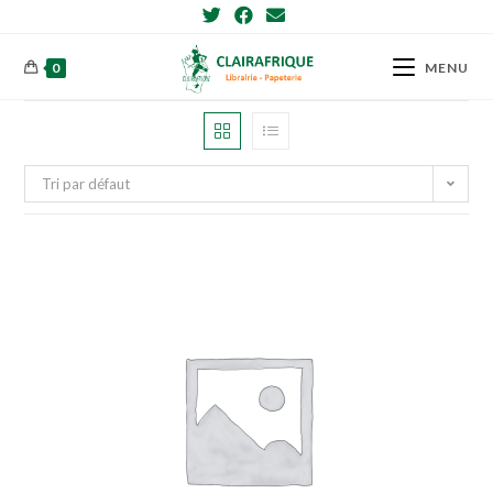
Skip
to
content
0
MENU
Tri par défaut