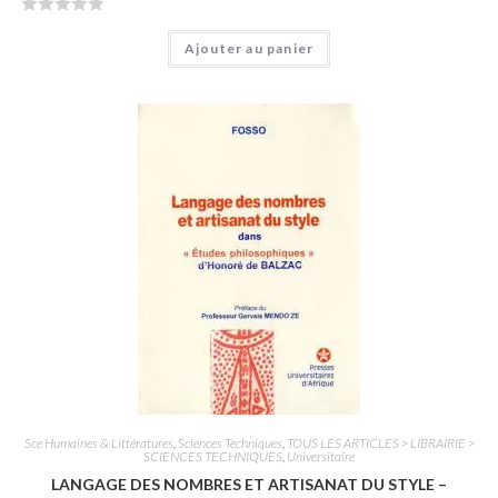
N
Ajouter au panier
o
t
e
0
s
u
r
5
Sce Humaines & Littératures
,
Sciences Techniques
,
TOUS LES ARTICLES > LIBRAIRIE >
SCIENCES TECHNIQUES
,
Universitaire
LANGAGE DES NOMBRES ET ARTISANAT DU STYLE –