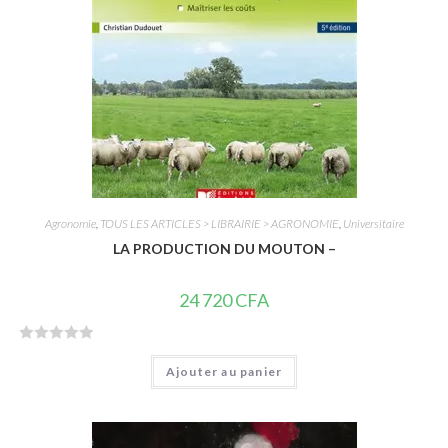
Agronomie
,
TOUS LES ARTICLES > LIBRAIRIE > AGRONOMIE
,
Universitaire
LA PRODUCTION DU MOUTON –
24 720
CFA
N
Ajouter au panier
o
t
e
0