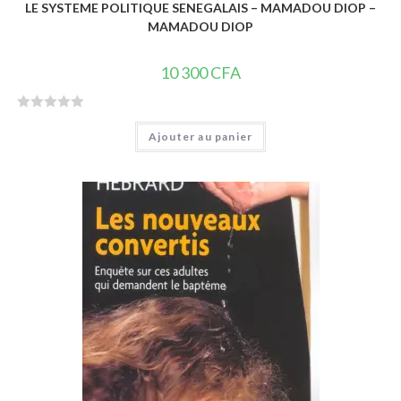
LE SYSTEME POLITIQUE SENEGALAIS – MAMADOU DIOP –
MAMADOU DIOP
10 300
CFA
N
Ajouter au panier
o
t
e
0
s
u
r
5