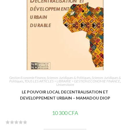
5
Gestion Economie Finance
,
Sciences Juridiques & Politiques
,
Sciences Juridiques &
Politiques
,
TOUS LES ARTICLES > LIBRAIRIE > GESTION ECONOMIE FINANCE
,
Universitaire
LE POUVOIR LOCAL DECENTRALISATION ET
DEVELOPPEMENT URBAIN – MAMADOU DIOP
10 300
CFA
N