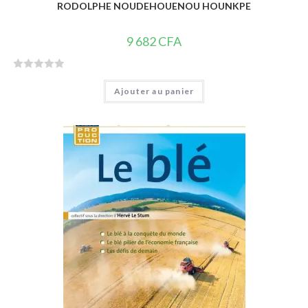
RODOLPHE NOUDEHOUENOU HOUNKPE
9 682
CFA
N
Ajouter au panier
o
t
e
0
s
u
r
5