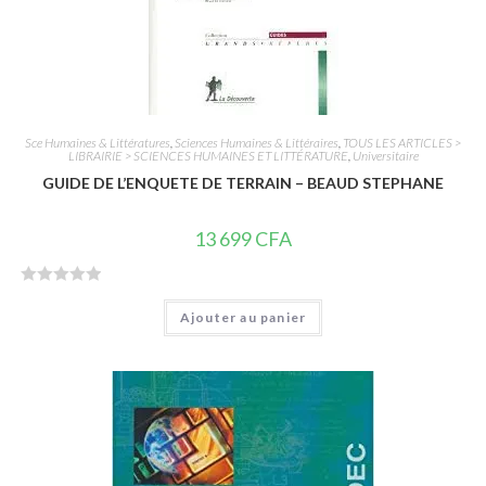
Sce Humaines & Littératures
,
Sciences Humaines & Littéraires
,
TOUS LES ARTICLES >
LIBRAIRIE > SCIENCES HUMAINES ET LITTÉRATURE
,
Universitaire
GUIDE DE L’ENQUETE DE TERRAIN – BEAUD STEPHANE
13 699
CFA
N
Ajouter au panier
o
t
e
0
s
u
r