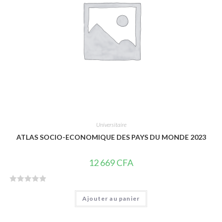
5
Universitaire
ATLAS SOCIO-ECONOMIQUE DES PAYS DU MONDE 2023
12 669
CFA
N
Ajouter au panier
o
t
e