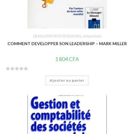
DEVELOPPEMENT PERSONNEL
,
Universitaire
COMMENT DEVELOPPER SON LEADERSHIP – MARK MILLER
1 804
CFA
N
Ajouter au panier
o
t
e
0
s
u
r
5