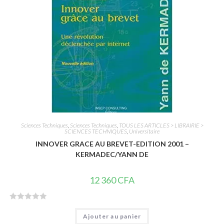
5
Sciences Techniques
,
Sciences Techniques
,
TOUS LES ARTICLES > LIBRAIRIE >
SCIENCES TECHNIQUES
,
Universitaire
INNOVER GRACE AU BREVET-EDITION 2001 –
KERMADEC/YANN DE
12 360
CFA
N
Ajouter au panier
o