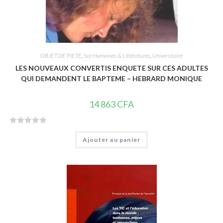
OBJET DE PIETE
,
Sce Humaines & Littératures
,
Universitaire
LES NOUVEAUX CONVERTIS ENQUETE SUR CES ADULTES
QUI DEMANDENT LE BAPTEME – HEBRARD MONIQUE
14 863
CFA
N
Ajouter au panier
o
t
e
0
s
u
r
5