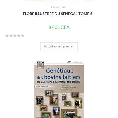
Universitaire
FLORE ILLUSTREE DU SENEGAL TOME 5 –
8 401
CFA
N
Ajouter au panier
o
t
e
0
s
u
r
5