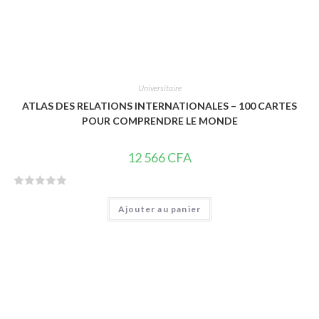
Universitaire
ATLAS DES RELATIONS INTERNATIONALES – 100 CARTES
POUR COMPRENDRE LE MONDE
12 566
CFA
N
Ajouter au panier
o
t
e
0
s
u
r