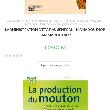
Gestion Economie Finance
,
Sciences Juridiques & Politiques
,
TOUS LES ARTICLES >
LIBRAIRIE > SCIENCES JURIDIQUES
,
Universitaire
L’ADMINISTRATION D’ETAT AU SENEGAL – MAMADOU DIOP
– MAMADOU DIOP
10 300
CFA
N
Ajouter au panier
o
t
e
0
s
u
r
5