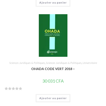
Ajouter au panier
o
t
e
0
s
u
r
5
Sciences Juridiques & Politiques
,
Sciences Juridiques & Politiques
,
Universitaire
OHADA CODE VERT 2018 –
30 031
CFA
N
Ajouter au panier
o
t