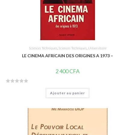
Sciences Techniques
,
Sciences Techniques
,
Universitaire
LE CINEMA AFRICAIN DES ORIGINES A 1973 –
2 400
CFA
N
Ajouter au panier
o
t
e
0
s
u
r