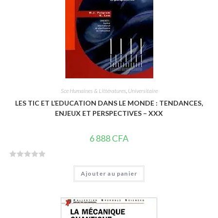
Sce Humaines & Littératures
,
Universitaire
LES TIC ET L’EDUCATION DANS LE MONDE : TENDANCES,
ENJEUX ET PERSPECTIVES – XXX
6 888
CFA
N
Ajouter au panier
o
t
e
0
s