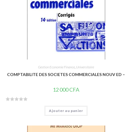
Gestion Economie Finance
,
Universitaire
COMPTABILITE DES SOCIETES COMMERCIALES NOUV ED –
12 000
CFA
N
Ajouter au panier
o
t
e
0