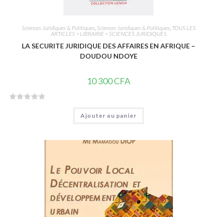
Sciences Juridiques & Politiques
,
Sciences Juridiques & Politiques
,
TOUS LES
ARTICLES > LIBRAIRIE > SCIENCES JURIDIQUES
LA SECURITE JURIDIQUE DES AFFAIRES EN AFRIQUE –
DOUDOU NDOYE
10 300
CFA
N
Ajouter au panier
o
t
e
0
s
u
r
5