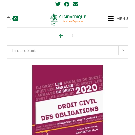
Skip
to
content
0
MENU
Tri par défaut