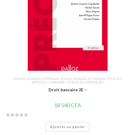
5
Sciences Juridiques & Politiques
,
Sciences Juridiques & Politiques
,
TOUS LES
ARTICLES > LIBRAIRIE > SCIENCES JURIDIQUES
Droit bancaire 2E –
18 540
CFA
N
Ajouter au panier
o
t