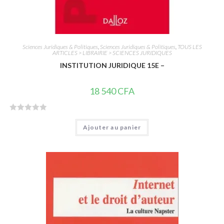
Sciences Juridiques & Politiques
,
Sciences Juridiques & Politiques
,
TOUS LES
ARTICLES > LIBRAIRIE > SCIENCES JURIDIQUES
INSTITUTION JURIDIQUE 15E –
18 540
CFA
N
Ajouter au panier
o
t
e
0
s
u
r
5