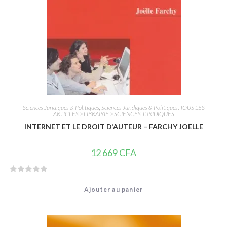
Sciences Juridiques & Politiques
,
Sciences Juridiques & Politiques
,
TOUS LES
ARTICLES > LIBRAIRIE > SCIENCES JURIDIQUES
INTERNET ET LE DROIT D’AUTEUR – FARCHY JOELLE
12 669
CFA
N
Ajouter au panier
o
t
e
0