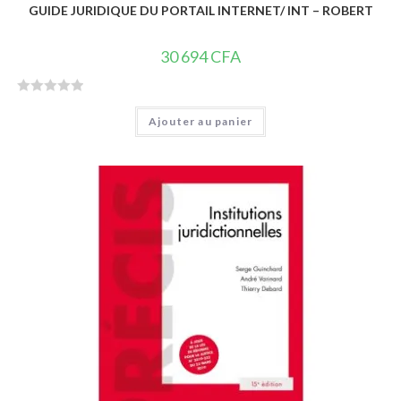
GUIDE JURIDIQUE DU PORTAIL INTERNET/ INT – ROBERT
30 694
CFA
N
Ajouter au panier
o
t
e
0
s
u
r
5