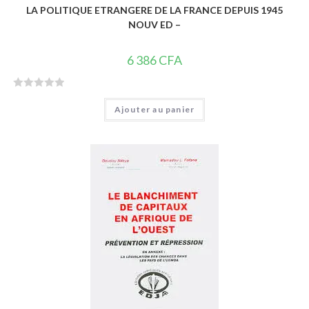
LA POLITIQUE ETRANGERE DE LA FRANCE DEPUIS 1945
NOUV ED –
6 386
CFA
N
Ajouter au panier
o
t
e
0
s
u
r
5