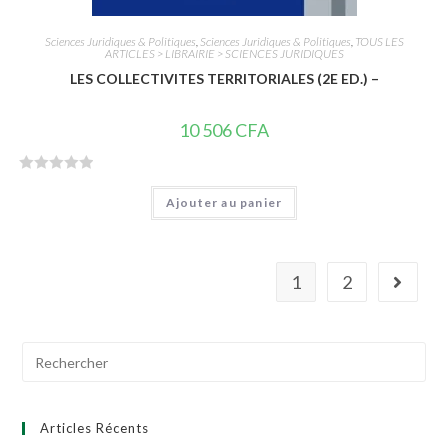
Sciences Juridiques & Politiques
,
Sciences Juridiques & Politiques
,
TOUS LES
ARTICLES > LIBRAIRIE > SCIENCES JURIDIQUES
LES COLLECTIVITES TERRITORIALES (2E ED.) –
10 506
CFA
N
Ajouter au panier
o
t
e
0
1
2
s
u
r
Search
5
for:
Articles Récents