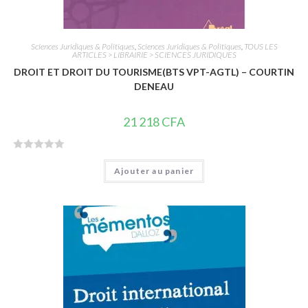
Sciences Juridiques & Politiques
,
Sciences Juridiques & Politiques
,
TOUS LES
ARTICLES > LIBRAIRIE > SCIENCES JURIDIQUES
DROIT ET DROIT DU TOURISME(BTS VPT-AGTL) – COURTIN
DENEAU
21 218
CFA
N
Ajouter au panier
o
t
e
0
s
u
r
5