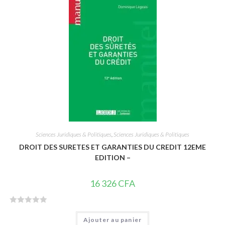
s
u
r
5
Sciences Juridiques & Politiques
,
Sciences Juridiques & Politiques
DROIT DES SURETES ET GARANTIES DU CREDIT 12EME
EDITION –
16 326
CFA
N
Ajouter au panier
o