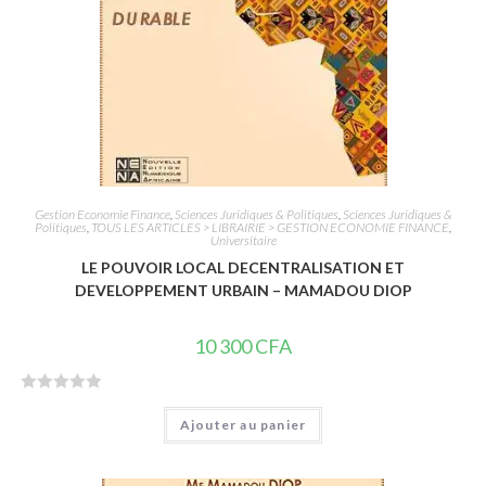
Gestion Economie Finance
,
Sciences Juridiques & Politiques
,
Sciences Juridiques &
Politiques
,
TOUS LES ARTICLES > LIBRAIRIE > GESTION ECONOMIE FINANCE
,
Universitaire
LE POUVOIR LOCAL DECENTRALISATION ET
DEVELOPPEMENT URBAIN – MAMADOU DIOP
10 300
CFA
N
Ajouter au panier
o
t
e