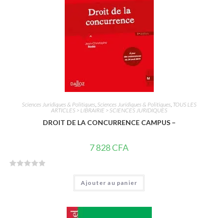
5
Sciences Juridiques & Politiques
,
Sciences Juridiques & Politiques
,
TOUS LES
ARTICLES > LIBRAIRIE > SCIENCES JURIDIQUES
DROIT DE LA CONCURRENCE CAMPUS –
7 828
CFA
N
Ajouter au panier
o
t
e
0