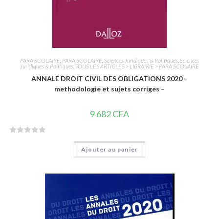
PARA SCOLAIRE
,
PARA SCOLAIRE
,
Sciences Juridiques & Politiques
,
Sciences
Juridiques & Politiques
,
TOUS LES ARTICLES > LIBRAIRIE > PARA SCOLAIRE
ANNALE DROIT CIVIL DES OBLIGATIONS 2020 –
methodologie et sujets corriges –
9 682
CFA
N
Ajouter au panier
o
t
e
0
s
u
r