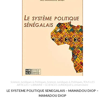
0
s
u
r
5
Sciences Juridiques & Politiques
,
Sciences Juridiques & Politiques
,
TOUS LES
ARTICLES > LIBRAIRIE > SCIENCES JURIDIQUES
,
Universitaire
LE SYSTEME POLITIQUE SENEGALAIS – MAMADOU DIOP –
MAMADOU DIOP