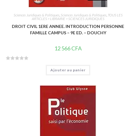
Sciences Juridiques & Politiques
,
Sciences Juridiques & Politiques
,
TOUS LES
ARTICLES > LIBRAIRIE > SCIENCES JURIDIQUES
DROIT CIVIL 1ERE ANNEE. INTRODUCTION PERSONNE
FAMILLE CAMPUS – 9E ED. – DOUCHY
12 566
CFA
N
Ajouter au panier
o
t
e
0
s
u
r
5