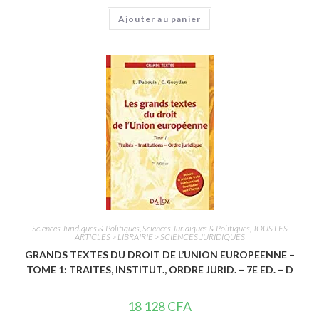
N
Ajouter au panier
o
t
e
0
s
u
r
5
Sciences Juridiques & Politiques
,
Sciences Juridiques & Politiques
,
TOUS LES
ARTICLES > LIBRAIRIE > SCIENCES JURIDIQUES
GRANDS TEXTES DU DROIT DE L’UNION EUROPEENNE –
TOME 1: TRAITES, INSTITUT., ORDRE JURID. – 7E ED. – D
18 128
CFA