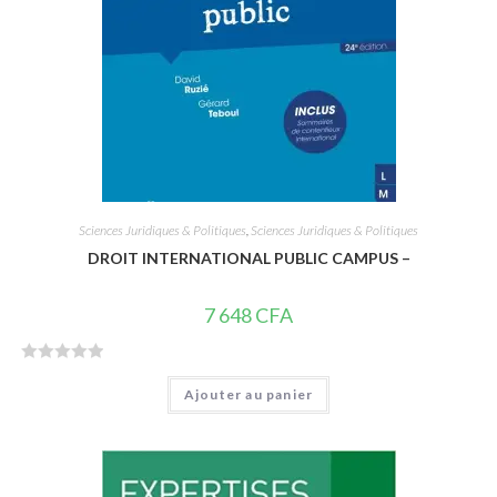
Sciences Juridiques & Politiques
,
Sciences Juridiques & Politiques
DROIT INTERNATIONAL PUBLIC CAMPUS –
7 648
CFA
N
Ajouter au panier
o
t
e
0
s