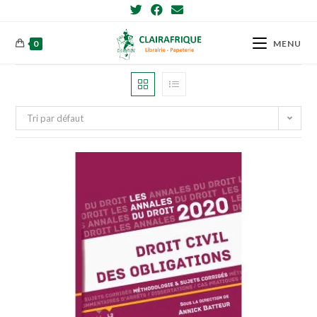
Skip
to
content
0
MENU
Tri par défaut