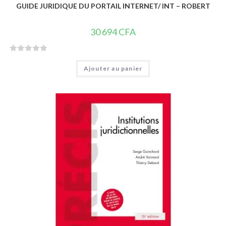
GUIDE JURIDIQUE DU PORTAIL INTERNET/ INT – ROBERT
30 694
CFA
N
Ajouter au panier
o
t
e
0
s
u
r
5