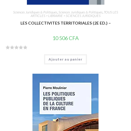
Sciences Juridiques & Politiques
,
Sciences Juridiques & Politiques
,
TOUS LES
ARTICLES > LIBRAIRIE > SCIENCES JURIDIQUES
LES COLLECTIVITES TERRITORIALES (2E ED.) –
10 506
CFA
N
Ajouter au panier
o
t
e
0
s
u
r
5