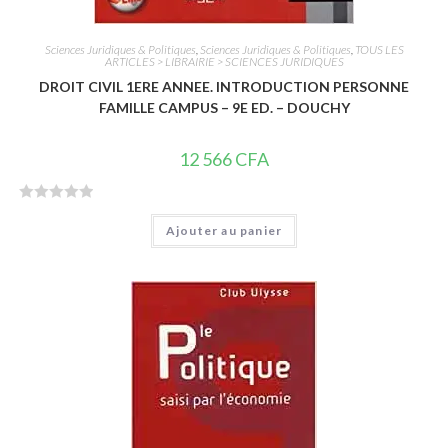
Sciences Juridiques & Politiques
,
Sciences Juridiques & Politiques
,
TOUS LES
ARTICLES > LIBRAIRIE > SCIENCES JURIDIQUES
DROIT CIVIL 1ERE ANNEE. INTRODUCTION PERSONNE
FAMILLE CAMPUS – 9E ED. – DOUCHY
12 566
CFA
N
Ajouter au panier
o
t
e
0
s
u
r
5