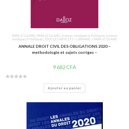
PARA SCOLAIRE
,
PARA SCOLAIRE
,
Sciences Juridiques & Politiques
,
Sciences
Juridiques & Politiques
,
TOUS LES ARTICLES > LIBRAIRIE > PARA SCOLAIRE
ANNALE DROIT CIVIL DES OBLIGATIONS 2020 –
methodologie et sujets corriges –
9 682
CFA
N
Ajouter au panier
o
t
e
0
s
u
r