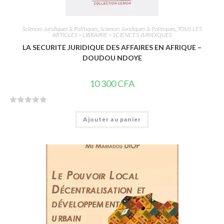
Sciences Juridiques & Politiques
,
Sciences Juridiques & Politiques
,
TOUS LES
ARTICLES > LIBRAIRIE > SCIENCES JURIDIQUES
LA SECURITE JURIDIQUE DES AFFAIRES EN AFRIQUE –
DOUDOU NDOYE
10 300
CFA
N
Ajouter au panier
o
t
e
0
s
u
r
5