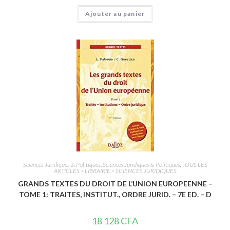
N
Ajouter au panier
o
t
e
0
s
u
r
5
Sciences Juridiques & Politiques
,
Sciences Juridiques & Politiques
,
TOUS LES
ARTICLES > LIBRAIRIE > SCIENCES JURIDIQUES
GRANDS TEXTES DU DROIT DE L’UNION EUROPEENNE –
TOME 1: TRAITES, INSTITUT., ORDRE JURID. – 7E ED. – D
18 128
CFA