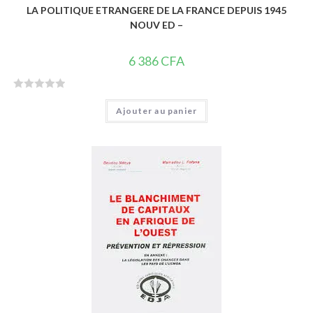
LA POLITIQUE ETRANGERE DE LA FRANCE DEPUIS 1945
NOUV ED –
6 386
CFA
N
Ajouter au panier
o
t
e
0
s
u
r
5