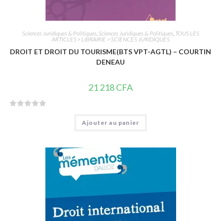
Sciences Juridiques & Politiques
,
Sciences Juridiques & Politiques
,
TOUS LES
ARTICLES > LIBRAIRIE > SCIENCES JURIDIQUES
DROIT ET DROIT DU TOURISME(BTS VPT-AGTL) – COURTIN
DENEAU
21 218
CFA
N
Ajouter au panier
o
t
e
0
s
u
r
5