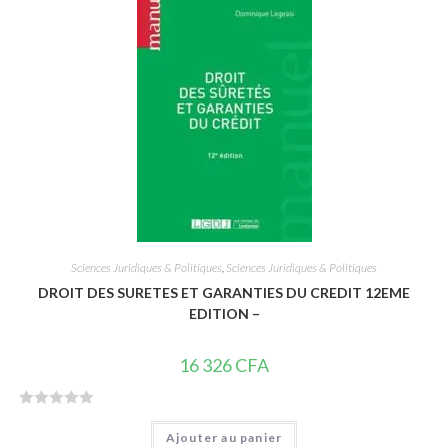
s
u
r
5
Sciences Juridiques & Politiques
,
Sciences Juridiques & Politiques
DROIT DES SURETES ET GARANTIES DU CREDIT 12EME
EDITION –
16 326
CFA
N
Ajouter au panier
o