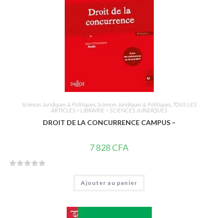
5
Sciences Juridiques & Politiques
,
Sciences Juridiques & Politiques
,
TOUS LES
ARTICLES > LIBRAIRIE > SCIENCES JURIDIQUES
DROIT DE LA CONCURRENCE CAMPUS –
7 828
CFA
N
Ajouter au panier
o
t
e
0