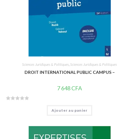
Sciences Juridiques & Politiques
,
Sciences Juridiques & Politiques
DROIT INTERNATIONAL PUBLIC CAMPUS –
7 648
CFA
N
Ajouter au panier
o
t
e
0
s