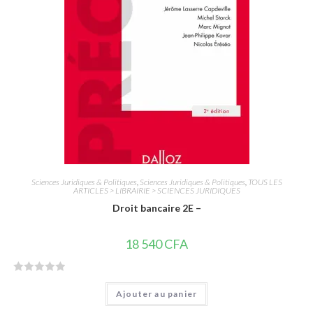
5
Sciences Juridiques & Politiques
,
Sciences Juridiques & Politiques
,
TOUS LES
ARTICLES > LIBRAIRIE > SCIENCES JURIDIQUES
Droit bancaire 2E –
18 540
CFA
N
Ajouter au panier
o
t