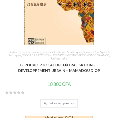
Gestion Economie Finance
,
Sciences Juridiques & Politiques
,
Sciences Juridiques &
Politiques
,
TOUS LES ARTICLES > LIBRAIRIE > GESTION ECONOMIE FINANCE
,
Universitaire
LE POUVOIR LOCAL DECENTRALISATION ET
DEVELOPPEMENT URBAIN – MAMADOU DIOP
10 300
CFA
N
Ajouter au panier
o
t
e