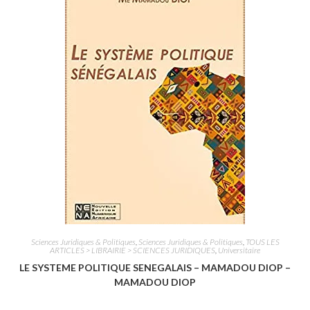
0
s
u
r
5
Sciences Juridiques & Politiques
,
Sciences Juridiques & Politiques
,
TOUS LES
ARTICLES > LIBRAIRIE > SCIENCES JURIDIQUES
,
Universitaire
LE SYSTEME POLITIQUE SENEGALAIS – MAMADOU DIOP –
MAMADOU DIOP