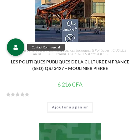
Sciences Juridiques & Politiques
,
Sciences Juridiques & Politiques
,
TOUS LES
ARTICLES > LIBRAIRIE > SCIENCES JURIDIQUES
LES POLITIQUES PUBLIQUES DE LA CULTURE EN FRANCE
(5ED) QSJ 3427 – MOULINIER PIERRE
6 216
CFA
N
Ajouter au panier
o
t
e
0
s