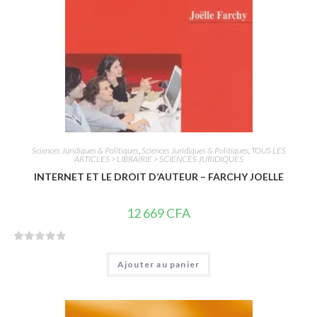
Sciences Juridiques & Politiques
,
Sciences Juridiques & Politiques
,
TOUS LES
ARTICLES > LIBRAIRIE > SCIENCES JURIDIQUES
INTERNET ET LE DROIT D’AUTEUR – FARCHY JOELLE
12 669
CFA
N
Ajouter au panier
o
t
e
0