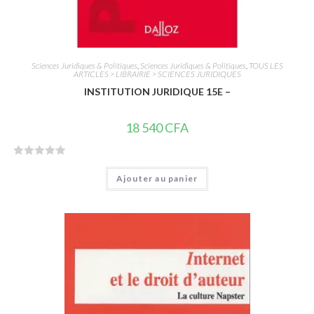
Sciences Juridiques & Politiques
,
Sciences Juridiques & Politiques
,
TOUS LES
ARTICLES > LIBRAIRIE > SCIENCES JURIDIQUES
INSTITUTION JURIDIQUE 15E –
18 540
CFA
N
Ajouter au panier
o
t
e
0
s
u
r
5